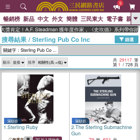
5
暢銷榜
新品
中文
外文
簡體
三民東大
電子書
親子
GO
A.F. Steadman 獲年度作家，《史坎德》系列帶你踏上熱血
搜尋結果
/
Sterling Pub Co Inc
、
熱搜：
東野圭吾
高希均教授回憶錄
篩選
、
、
、
The Odyssey
父親節
如果歷
關鍵字：Sterling Pub Co ...
、
、
史是一群喵
暑期推薦
國際布克
、
、
獎 臺灣漫遊錄
方念華
台灣的李
共
29117
筆
顯示
排序
、
、
登輝時代
數學女孩：黎曼猜想
第
1
/ 728
頁
偉大的迷走神經
滿額折
滿額折
1.
Sterling Ruby
2.
The Sterling Submachine
Gun
79
601
無庫存