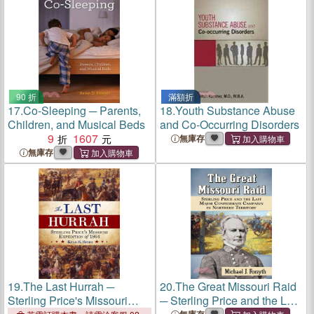
90 折
滿額折
17.
Co-Sleeping ─ Parents,
18.
Youth Substance Abuse
Children, and Musical Beds
and Co-Occurring Disorders
9
1607
無庫存
無庫存
19.
The Last Hurrah ─
20.
The Great Missouri Raid
Sterling Price's Missouri
─ Sterling Price and the Last