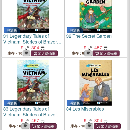
滿額折
滿額折
31.
Legendary Tales of
32.
The Secret Garden
Vietnam: Stories of Bravery
and Valour
9
304
9
457
庫存 > 10
庫存：8
滿額折
滿額折
33.
Legendary Tales of
34.
Les Miserables
Vietnam: Stories of Bravery
and Valour
9
457
9
304
庫存：8
庫存 > 10