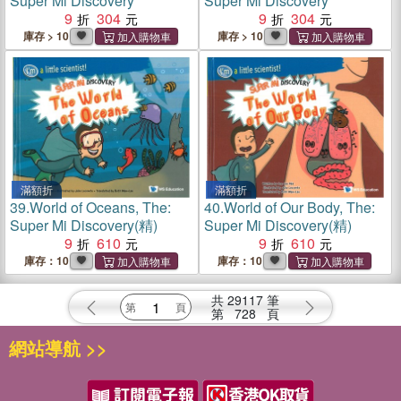
Super Mi Discovery
Super Mi Discovery
9
304
9
304
庫存 > 10
庫存 > 10
滿額折
滿額折
39.
World of Oceans, The:
40.
World of Our Body, The:
Super Mi Discovery(精)
Super Mi Discovery(精)
9
610
9
610
庫存：10
庫存：10
共
29117
筆
第
728
頁
網站導航 >>