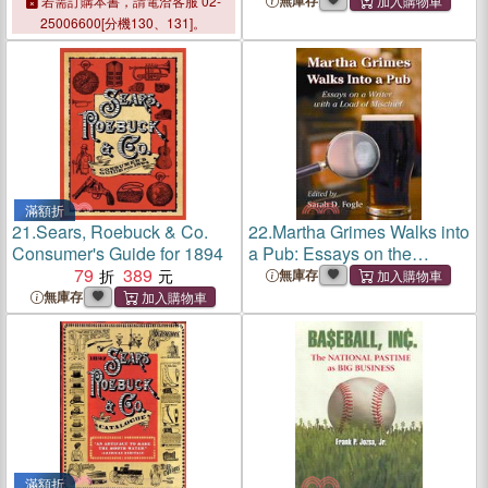
Expedition of 1864
Major Confederate
無庫存
若需訂購本書，請電洽客服 02-
Campaign in Northern
25006600[分機130、131]。
Territory
滿額折
21.
Sears, Roebuck & Co.
22.
Martha Grimes Walks into
Consumer's Guide for 1894
a Pub: Essays on the
79
389
Ensuing Fiction
無庫存
無庫存
滿額折