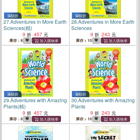
滿額折
滿額折
27.
Adventures in More Earth
28.
Adventures in More Earth
Sciences(精)
Sciences
9
457
9
243
庫存：8
庫存 > 10
滿額折
滿額折
29.
Adventures with Amazing
30.
Adventures with Amazing
Plants(精)
Plants
9
457
9
243
庫存：8
庫存 > 10