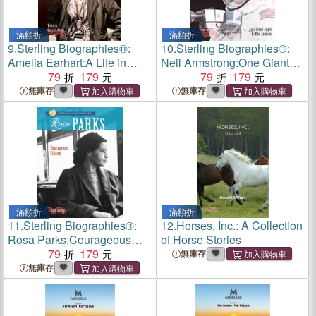
滿額折
滿額折
9.
Sterling Biographies®:
10.
Sterling Biographies®:
Amelia Earhart:A Life in
Neil Armstrong:One Giant
Flight
79
179
Leap for Mankind
79
179
無庫存
無庫存
滿額折
滿額折
11.
Sterling Biographies®:
12.
Horses, Inc.: A Collection
Rosa Parks:Courageous
of Horse Stories
Citizen
79
179
無庫存
無庫存