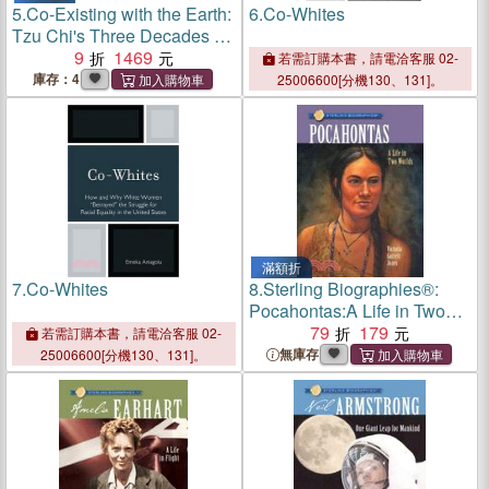
5.
Co-Existing with the Earth:
6.
Co-Whites
Tzu Chi's Three Decades of
Recycling
9
1469
若需訂購本書，請電洽客服 02-
庫存：4
25006600[分機130、131]。
滿額折
7.
Co-Whites
8.
Sterling Biographies®:
Pocahontas:A Life in Two
Worlds
79
179
若需訂購本書，請電洽客服 02-
無庫存
25006600[分機130、131]。