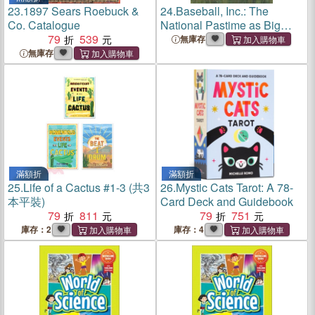
23.
1897 Sears Roebuck &
24.
Baseball, Inc.: The
Co. Catalogue
National Pastime as Big
79
539
Business
無庫存
無庫存
滿額折
滿額折
25.
Life of a Cactus #1-3 (共3
26.
Mystic Cats Tarot: A 78-
本平裝)
Card Deck and Guidebook
79
811
79
751
庫存：2
庫存：4