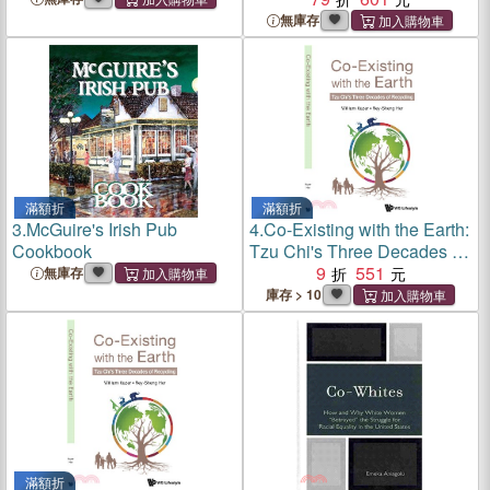
無庫存
滿額折
滿額折
3.
McGuire's Irish Pub
4.
Co-Existing with the Earth:
Cookbook
Tzu Chi's Three Decades of
Recycling
9
551
無庫存
庫存 > 10
滿額折