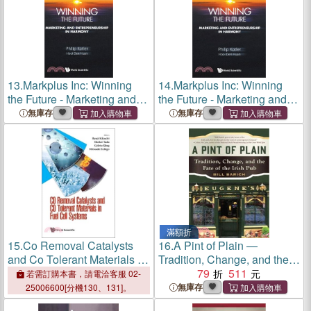
13.
Markplus Inc: Winning
14.
Markplus Inc: Winning
the Future - Marketing and
the Future - Marketing and
Entrepreneurship in
Entrepreneurship in
無庫存
無庫存
Harmony
Harmony
滿額折
15.
Co Removal Catalysts
16.
A Pint of Plain ―
and Co Tolerant Materials in
Tradition, Change, and the
Fuel Cell Systems
Fate of the Irish Pub
79
511
若需訂購本書，請電洽客服 02-
無庫存
25006600[分機130、131]。