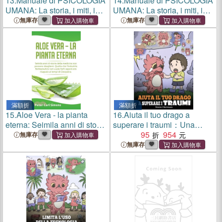
13.
Manuale di PSICOLOGIA
14.
Manuale di PSICOLOGIA
UMANA: La storia, i miti, i
UMANA: La storia, i miti, i
grandi nomi e le loro
grandi nomi e le loro
無庫存
無庫存
scoperte - Psicologia
scoperte - Psicologia
Cognitiva e dello Sviluppo;
Cognitiva e dello Sviluppo;
Psicoanalisi; Interpretaz
Psicoanalisi; Interpretaz
滿額折
滿額折
15.
Aloe Vera - la pianta
16.
Aiuta il tuo drago a
eterna: Seimila anni di storia
superare i traumi：Una
della medicina non possono
simpatica storia per bambini,
95
954
無庫存
sbagliarsi. Quello che
per aiutarli a comprendere e
無庫存
l'industria farmaceutica non
superare gli eventi
vuole farti sape
traumatici.