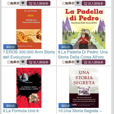
無庫存
無庫存
滿額折
滿額折
7.
EROS 300.000 Anni Storia
8.
La Padella Di Pedro: Una
dell Evoluzione
Storia Della Corsa All'oro
無庫存
無庫存
滿額折
滿額折
9.
La Formula Uno è
10.
Una Storia Segreta ─