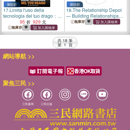
滿額折
滿額折
17.
Limita l'uso della
18.
The Relationship Depot
tecnologia del tuo drago：
― Building Relationships
Aiuta il tuo drago a limitare il
95
929
That Last a Lifetime
無庫存
tempo passato davanti allo
無庫存
schermo. Una simpatica
storia per bambini, per
共
18
筆
insegnare loro a trovare un
第
1
頁
sano equilibrio nell
網站導航 >>
聚焦三民 >>
三民書局
三民出版