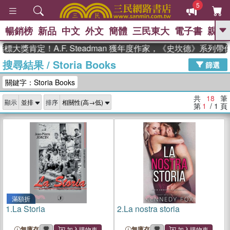
5
暢銷榜
新品
中文
外文
簡體
三民東大
電子書
親子
GO
獎肯定！A.F. Steadman 獲年度作家，《史坎德》系列帶你
搜尋結果
/
Storia Books
、
熱搜：
東野圭吾
高希均教授回憶錄
篩選
、
、
、
The Odyssey
父親節
如果歷
關鍵字：Storia Books
、
、
史是一群喵
暑期推薦
國際布克
、
、
獎 臺灣漫遊錄
方念華
台灣的李
共
18
筆
顯示
排序
、
、
登輝時代
數學女孩：黎曼猜想
第
1
/ 1
頁
偉大的迷走神經
滿額折
1.
La Storia
2.
La nostra storia
無庫存
無庫存