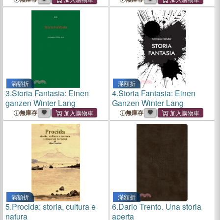
滿額折
滿額折
3.
Storia Fantasia: Einen
4.
Storia Fantasia: Einen
ganzen Winter Lang
Ganzen Winter Lang
無庫存
無庫存
滿額折
滿額折
5.
Procida: storia, cultura e
6.
Dario Trento. Una storia
natura
aperta