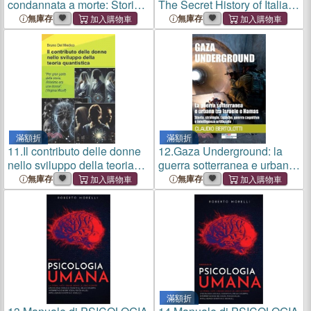
condannata a morte: Storia
The Secret History of Italian
di una vita
American Evacuation and
無庫存
無庫存
Interment During World War
II
滿額折
滿額折
11.
Il contributo delle donne
12.
Gaza Underground: la
nello sviluppo della teoria
guerra sotterranea e urbana
quantistica.: "Durante gran
tra Israele e Hamas: Storia,
無庫存
無庫存
parte della storia, Anonimo
strategie, tattiche, guerra
era una donna". (Virginia
cognitiva e intelligenza artif
Woolf)
滿額折