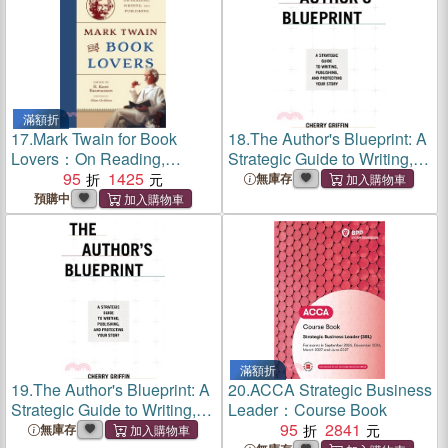
滿額折
17.
Mark Twain for Book
18.
The Author's Blueprint: A
Lovers：On Reading,
Strategic Guide to Writing,
Writing, and Publishing
95
1425
Publishing, and Protecting
無庫存
Your Story
預購中
滿額折
19.
The Author's Blueprint: A
20.
ACCA Strategic Business
Strategic Guide to Writing,
Leader：Course Book
Publishing, and Protecting
95
2841
無庫存