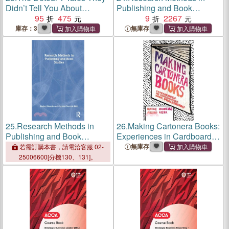
Didn’t Tell You About
Publishing and Book
Journal Publishing
95
475
Studies
9
2267
庫存：3
無庫存
25.
Research Methods in
26.
Making Cartonera Books:
Publishing and Book
Experiences in Cardboard
Studies
Book Publishing
無庫存
若需訂購本書，請電洽客服 02-
25006600[分機130、131]。