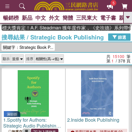
5
暢銷榜
新品
中文
外文
簡體
三民東大
電子書
親子
GO
定！A.F. Steadman 獲年度作家，《史坎德》系列帶你踏上
搜尋結果
/
Strategic Book Publishing
、
、
熱搜：
東野圭吾
The Odyssey
篩選
、
、
父親節
如果歷史是一群喵
暑期
關鍵字：Strategic Book P...
、
、
推薦
國際布克獎 臺灣漫遊錄
方
、
、
念華
台灣的李登輝時代
數學女
共
15100
筆
顯示
排序
、
孩：黎曼猜想
偉大的迷走神經
第
1
/ 378
頁
滿額折
1.
Spotify for Authors:
2.
Inside Book Publishing
Strategic Audio Publishing
(2026)
無庫存
若需訂購本書，請電洽客服 02-