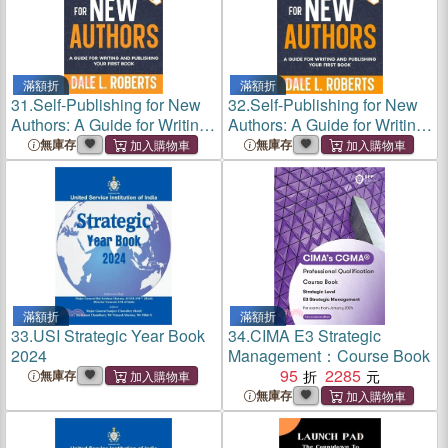
滿額折
滿額折
31.
Self-Publishing for New
32.
Self-Publishing for New
Authors: A Guide for Writing
Authors: A Guide for Writing
and Publishing Your First
and Publishing Your First
無庫存
無庫存
Book
Book
滿額折
滿額折
33.
USI Strategic Year Book
34.
CIMA E3 Strategic
2024
Management：Course Book
95
2285
無庫存
無庫存