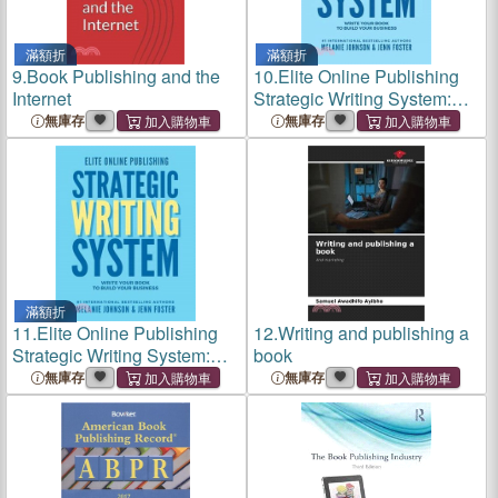
滿額折
滿額折
9.
Book Publishing and the
10.
Elite Online Publishing
Internet
Strategic Writing System:
Write Your Book to Build
無庫存
無庫存
Your Business
滿額折
11.
Elite Online Publishing
12.
Writing and publishing a
Strategic Writing System:
book
Write Your Book to Build
無庫存
無庫存
Your Business