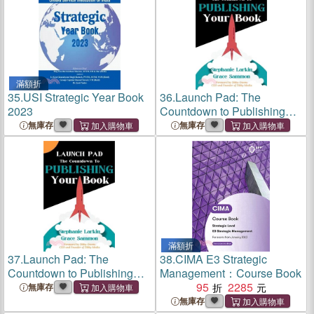
滿額折
35.
USI Strategic Year Book
36.
Launch Pad: The
2023
Countdown to Publishing
Your Book
無庫存
無庫存
滿額折
37.
Launch Pad: The
38.
CIMA E3 Strategic
Countdown to Publishing
Management：Course Book
Your Book
95
2285
無庫存
無庫存