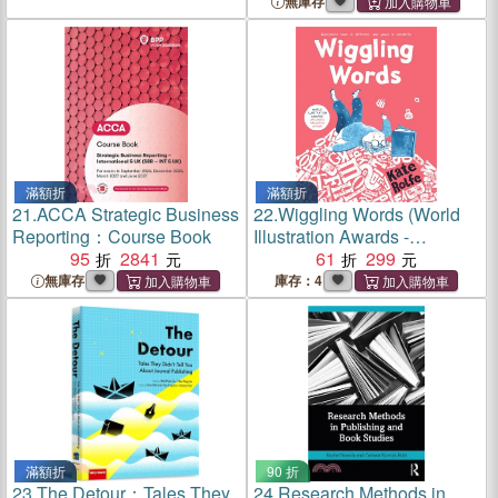
Your Story
無庫存
滿額折
滿額折
21.
ACCA Strategic Business
22.
Wiggling Words (World
Reporting：Course Book
Illustration Awards -
95
2841
Children's Publishing
61
299
Winner 2024)
無庫存
庫存：4
滿額折
90 折
23.
The Detour：Tales They
24.
Research Methods in