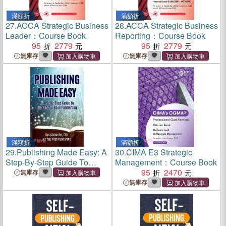
滿額折
滿額折
27.
ACCA Strategic Business
28.
ACCA Strategic Business
Leader：Course Book
Reporting：Course Book
95
2779
95
2779
無庫存
無庫存
滿額折
滿額折
29.
Publishing Made Easy: A
30.
CIMA E3 Strategic
Step-By-Step Guide To
Management：Course Book
Successful Book Publishing
95
2470
無庫存
無庫存