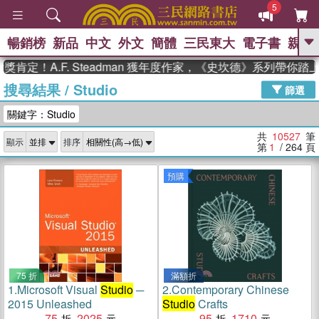
5
暢銷榜
新品
中文
外文
簡體
三民東大
電子書
親子
GO
A.F. Steadman 獲年度作家，《史坎德》系列帶你踏上熱血
搜尋結果
/
Studio
、
熱搜：
東野圭吾
高希均教授回憶錄
篩選
、
、
、
The Odyssey
父親節
如果歷
關鍵字：Studio
、
、
史是一群喵
暑期推薦
國際布克
、
、
獎 臺灣漫遊錄
方念華
台灣的李
共
10527
筆
顯示
排序
、
、
登輝時代
數學女孩：黎曼猜想
第
1
/ 264
頁
偉大的迷走神經
預購
75 折
滿額折
1.
Microsoft Visual
Studio
─
2.
Contemporary Chinese
2015 Unleashed
Studio
Crafts
75
2025
95
1710