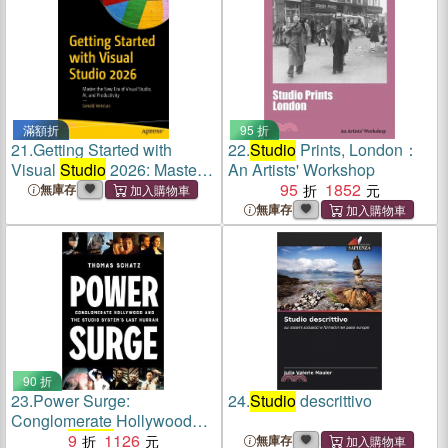
滿額折
95 折
21.
Getting Started with
22.
Studio
Prints, London：
Visual
Studio
2026: Master
An Artists' Workshop
the New Era of Visual
95
1852
無庫存
Studio
, Ai, and Productivity
無庫存
90 折
23.
Power Surge:
24.
Studio
descrittivo
Conglomerate Hollywood
and the
9
Studio
1126
System's
無庫存