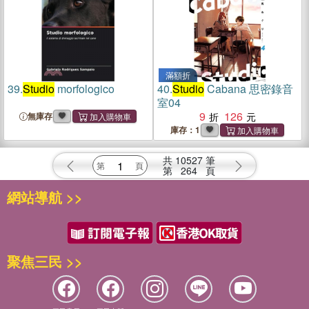
滿額折
39.
Studio
morfologico
40.
Studio
Cabana 思密錄音
室04
9
126
無庫存
庫存：1
共
10527
筆
第
264
頁
網站導航 >>
聚焦三民 >>