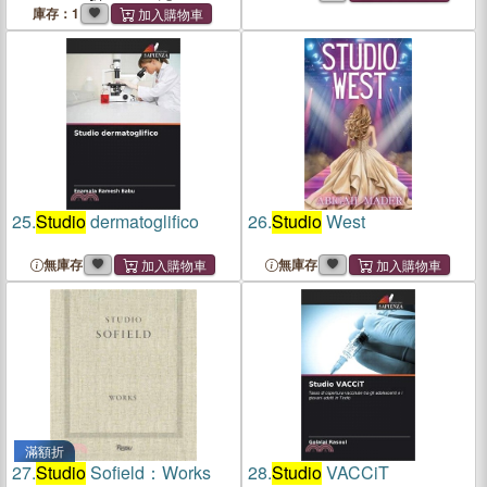
Last Hurrah
庫存：1
25.
Studio
dermatoglifico
26.
Studio
West
無庫存
無庫存
滿額折
27.
Studio
Sofield：Works
28.
Studio
VACCiT