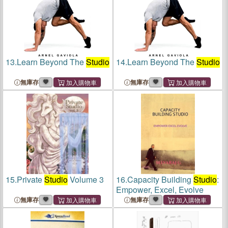
13.
Learn Beyond The
Studio
14.
Learn Beyond The
Studio
無庫存
無庫存
15.
Private
Studio
Volume 3
16.
Capacity Building
Studio
:
Empower, Excel, Evolve
無庫存
無庫存