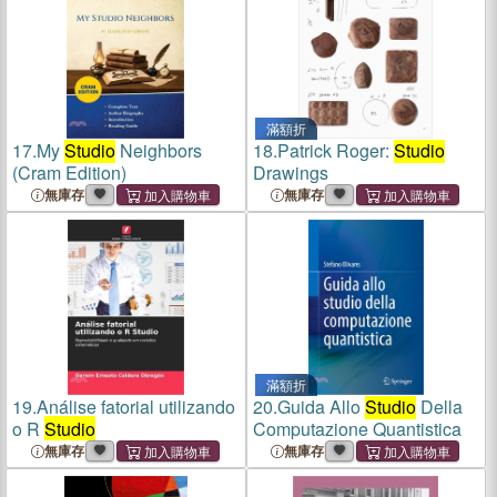
滿額折
17.
My
Studio
Neighbors
18.
Patrick Roger:
Studio
(Cram Edition)
Drawings
無庫存
無庫存
滿額折
19.
Análise fatorial utilizando
20.
Guida Allo
Studio
Della
o R
Studio
Computazione Quantistica
無庫存
無庫存