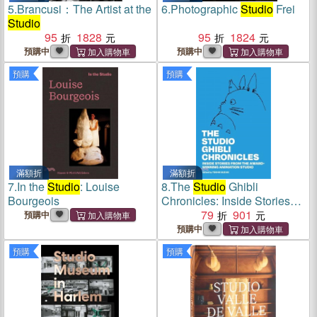
5.
Brancusi：The Artist at the
6.
Photographic
Studio
Frei
Studio
95
1828
95
1824
預購中
預購中
預購
預購
滿額折
滿額折
7.
In the
Studio
: Louise
8.
The
Studio
Ghibli
Bourgeois
Chronicles: Inside Stories
from the Award-Winning
79
901
預購中
Animation
Studio
預購中
預購
預購