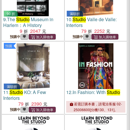
90 折
滿額折
9.
The
Studio
Museum in
10.
Studio
Valle de Valle:
Harlem：A History
Interiors
9
2047
79
2252
預購中
預購中
預購
滿額折
11.
Studio
KO: A Few
12.
In Fashion: With
Studio
Interiors
79
2390
若需訂購本書，請電洽客服 02-
預購中
25006600[分機130、131]。