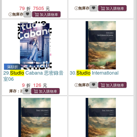
79
7505
無庫存
無庫存
滿額折
29.
Studio
Cabana 思密錄音
30.
Studio
International
室06
9
126
無庫存
庫存：2