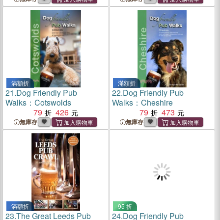
滿額折
滿額折
21.
Dog Friendly Pub
22.
Dog Friendly Pub
Walks：Cotswolds
Walks：Cheshire
79
426
79
473
無庫存
無庫存
滿額折
95 折
23.
The Great Leeds Pub
24.
Dog Friendly Pub