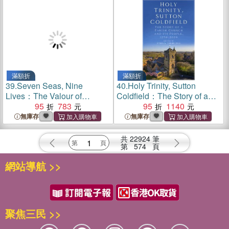
滿額折
滿額折
39.
Seven Seas, Nine
40.
Holy Trinity, Sutton
Lives：The Valour of
Coldfield：The Story of a
Captain A.W.F. Sutton CBE
95
783
Parish Church and its
95
1140
DSC & BAR RN
People, 1250-2020
無庫存
無庫存
共
22924
筆
第
574
頁
網站導航 >>
聚焦三民 >>