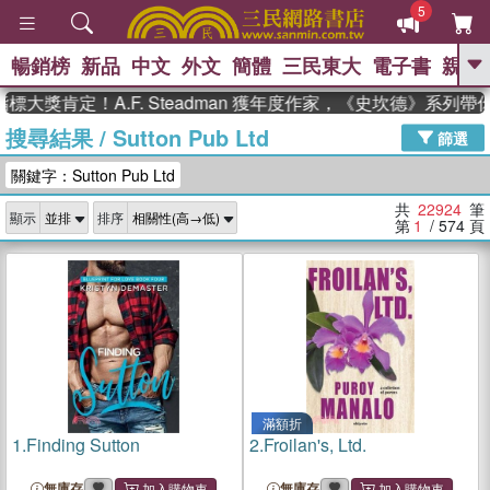
5
暢銷榜
新品
中文
外文
簡體
三民東大
電子書
親子
GO
定！A.F. Steadman 獲年度作家，《史坎德》系列帶你踏
搜尋結果
/
Sutton Pub Ltd
、
、
熱搜：
東野圭吾
The Odyssey
篩選
、
、
父親節
如果歷史是一群喵
國際
關鍵字：Sutton Pub Ltd
、
、
布克獎 臺灣漫遊錄
方念華
台灣
、
的李登輝時代
數學女孩：黎曼猜想
共
22924
筆
顯示
排序
、
偉大的迷走神經
第
1
/ 574
頁
滿額折
1.
Finding Sutton
2.
Froilan's, Ltd.
無庫存
無庫存