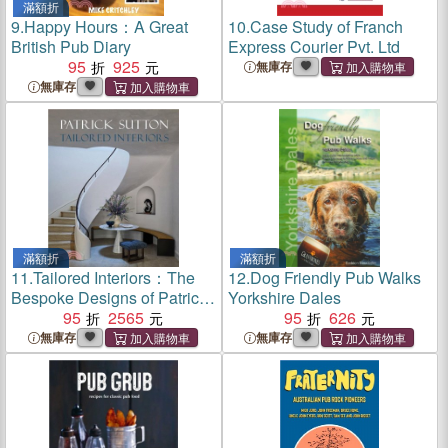
滿額折
9.
Happy Hours：A Great
10.
Case Study of Franch
British Pub Diary
Express Courier Pvt. Ltd
95
925
無庫存
無庫存
滿額折
滿額折
11.
Tailored Interiors：The
12.
Dog Friendly Pub Walks
Bespoke Designs of Patrick
Yorkshire Dales
Sutton
95
2565
95
626
無庫存
無庫存