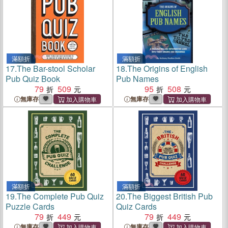
滿額折
滿額折
17.
The Bar-stool Scholar
18.
The Origins of English
Pub Quiz Book
Pub Names
79
509
95
508
無庫存
無庫存
滿額折
滿額折
19.
The Complete Pub Quiz
20.
The Biggest British Pub
Puzzle Cards
Quiz Cards
79
449
79
449
無庫存
無庫存