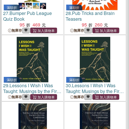
滿額折
滿額折
27.
Bumper Pub League
28.
Pub Tricks and Brain
Quiz Book
Teasers
95
469
95
260
無庫存
無庫存
滿額折
滿額折
29.
Lessons I Wish I Was
30.
Lessons I Wish I Was
Taught: Musings by the First
Taught: Musings by the First
Singaporean Executive
Singaporean Executive
無庫存
無庫存
Officer & CEO of Mizuho
Officer & CEO of Mizuho
Bank Ltd, Singapore Branch
Bank Ltd, Singapore Branch