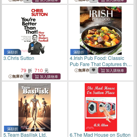
滿額折
滿額折
3.
Chris Sutton
4.
Irish Pub Food: Classic
Pub Fare That Captures the
79
710
Essence of Ireland
無庫存
無庫存
滿額折
5.
Team Basilisk Ltd.
6.
The Mad House on Sutton