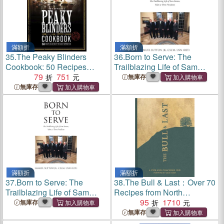
滿額折
滿額折
35.
The Peaky Blinders
36.
Born to Serve: The
Cookbook: 50 Recipes
Trailblazing Life of Sam
Selected by the Shelby
79
751
Sutton, Valet to Three
無庫存
Company Ltd
Presidents
無庫存
滿額折
滿額折
37.
Born to Serve: The
38.
The Bull & Last：Over 70
Trailblazing Life of Sam
Recipes from North
Sutton, Valet to Three
London's Iconic Pub and
95
1710
無庫存
Presidents
Coaching Inn
無庫存