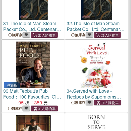
31.
The Isle of Man Steam
32.
The Isle of Man Steam
Packet Co., Ltd. Centenary:
Packet Co., Ltd. Centenary:
1830-1930
1830-1930
無庫存
無庫存
滿額折
33.
Matt Tebbutt's Pub
34.
Served with Love -
Food：100 Favourites, Old
Recipes by Supermoms
and New
95
1359
living in Ashiana Housing
無庫存
Ltd.
無庫存