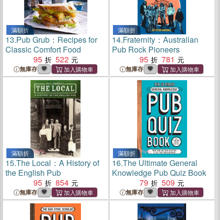
滿額折
滿額折
13.
Pub Grub：Recipes for
14.
Fraternity：Australian
Classic Comfort Food
Pub Rock Pioneers
95
522
95
781
無庫存
無庫存
滿額折
滿額折
15.
The Local：A History of
16.
The Ultimate General
the English Pub
Knowledge Pub Quiz Book
95
854
79
509
無庫存
無庫存