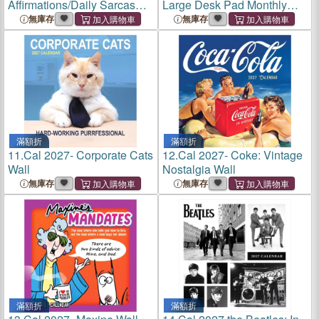
Affirmations/Daily Sarcasm
Large Desk Pad Monthly
Daily Desktop
Blotter
無庫存
無庫存
滿額折
滿額折
11.
Cal 2027- Corporate Cats
12.
Cal 2027- Coke: Vintage
Wall
Nostalgia Wall
無庫存
無庫存
滿額折
滿額折