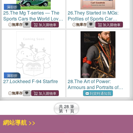
滿額折
25.
The Mg T-series ― The
26.
They Started in MGs:
Sports Cars the World Loved
Profiles of Sports Car
First
Racers of the 1950s
無庫存
無庫存
滿額折
27.
Lockheed F-94 Starfire
28.
The Art of Power:
Armours and Portraits of
Imperial Spain
無庫存
到貨時通知我
共
28
筆
第
1
頁
網站導航 >>