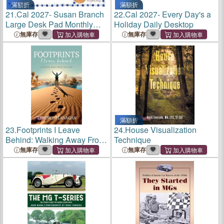
滿額折
滿額折
21.
Cal 2027- Susan Branch
22.
Cal 2027- Every Day's a
Large Desk Pad Monthly
Holiday Daily Desktop
Blotter
無庫存
無庫存
滿額折
23.
Footprints I Leave
24.
House Visualization
Behind: Walking Away From
Technique
the Past
無庫存
無庫存