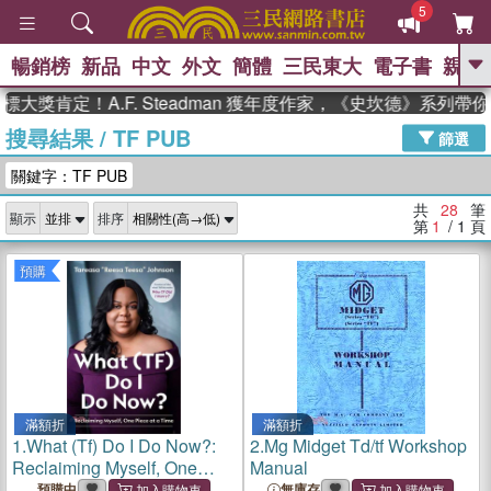
5
暢銷榜
新品
中文
外文
簡體
三民東大
電子書
親子
GO
肯定！A.F. Steadman 獲年度作家，《史坎德》系列帶你踏
搜尋結果
/
TF PUB
、
、
熱搜：
東野圭吾
The Odyssey
篩選
、
、
父親節
如果歷史是一群喵
暑期
關鍵字：TF PUB
、
、
推薦
國際布克獎 臺灣漫遊錄
方
、
、
念華
台灣的李登輝時代
數學女
共
28
筆
顯示
排序
、
孩：黎曼猜想
偉大的迷走神經
第
1
/ 1
頁
預購
滿額折
滿額折
1.
What (Tf) Do I Do Now?:
2.
Mg Midget Td/tf Workshop
Reclaiming Myself, One
Manual
Piece at a Time
預購中
無庫存