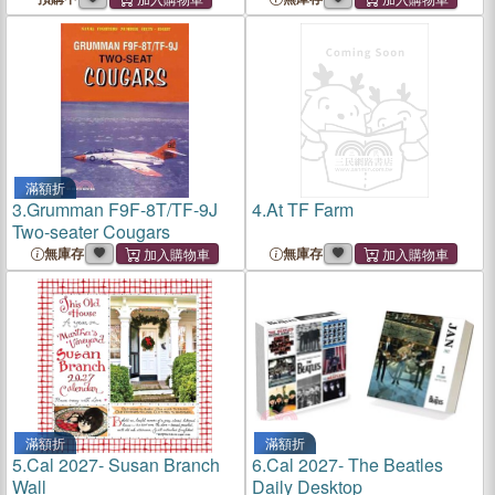
滿額折
3.
Grumman F9F-8T/TF-9J
4.
At TF Farm
Two-seater Cougars
無庫存
無庫存
滿額折
滿額折
5.
Cal 2027- Susan Branch
6.
Cal 2027- The Beatles
Wall
Daily Desktop