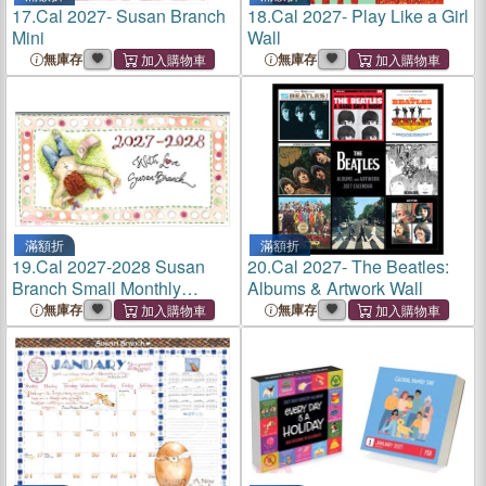
17.
Cal 2027- Susan Branch
18.
Cal 2027- Play Like a Girl
Mini
Wall
無庫存
無庫存
滿額折
滿額折
19.
Cal 2027-2028 Susan
20.
Cal 2027- The Beatles:
Branch Small Monthly
Albums & Artwork Wall
Pocket Planner
無庫存
無庫存