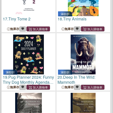
滿額折
17.
Tiny Tome 2
18.
Tiny Animals
無庫存
無庫存
滿額折
滿額折
19.
Pug Planner 2024: Funny
20.
Deep In The Wild:
Tiny Dog Monthly Agenda
Mammoth
January-December
無庫存
無庫存
Organizer (12 Months) Cute
Canine Puppy Pet
Scheduler with Flowers & Pr