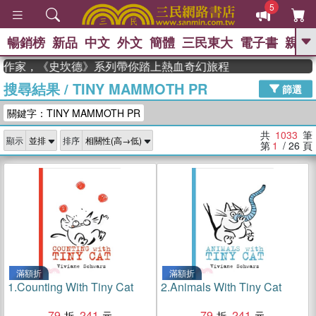
5
暢銷榜
新品
中文
外文
簡體
三民東大
電子書
親子
GO
度作家，《史坎德》系列帶你踏上熱血奇幻旅程
搜尋結果
/
TINY MAMMOTH PR
、
、
熱搜：
東野圭吾
The Odyssey
篩選
、
、
父親節
如果歷史是一群喵
暑期
關鍵字：TINY MAMMOTH PR
、
、
推薦
國際布克獎 臺灣漫遊錄
方
、
、
念華
台灣的李登輝時代
數學女
共
1033
筆
顯示
排序
、
孩：黎曼猜想
偉大的迷走神經
第
1
/ 26
頁
滿額折
滿額折
1.
Counting With Tiny Cat
2.
Animals With Tiny Cat
79
241
79
241