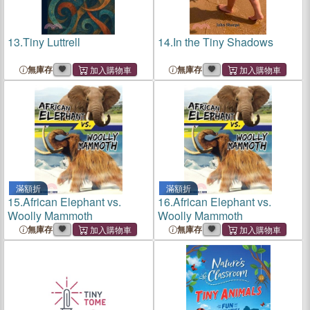
13.
Tiny Luttrell
14.
In the Tiny Shadows
無庫存
無庫存
滿額折
滿額折
15.
African Elephant vs.
16.
African Elephant vs.
Woolly Mammoth
Woolly Mammoth
無庫存
無庫存