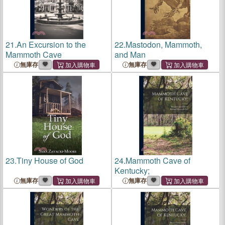
21.
An Excursion to the
22.
Mastodon, Mammoth,
Mammoth Cave
and Man
無庫存
無庫存
23.
Tiny House of God
24.
Mammoth Cave of
Kentucky;
無庫存
無庫存