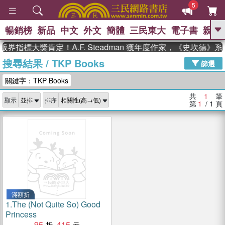
5
暢銷榜
新品
中文
外文
簡體
三民東大
電子書
親子
GO
界指標大獎肯定！A.F. Steadman 獲年度作家，《史坎德
搜尋結果
/
TKP Books
、
熱搜：
東野圭吾
高希均教授回憶錄
篩選
、
、
、
The Odyssey
父親節
如果歷
關鍵字：TKP Books
、
、
史是一群喵
暑期推薦
國際布克
、
、
獎 臺灣漫遊錄
方念華
台灣的李
共
1
筆
顯示
排序
、
、
登輝時代
數學女孩：黎曼猜想
第
1
/ 1
頁
偉大的迷走神經
滿額折
1.
The (Not Quite So) Good
Princess
95
415