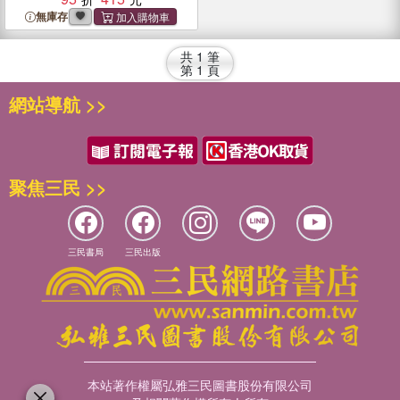
無庫存
共
1
筆
第
1
頁
網站導航 >>
聚焦三民 >>
三民書局
三民出版
本站著作權屬弘雅三民圖書股份有限公司