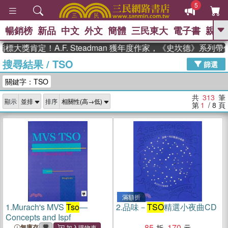
5
暢銷榜
新品
中文
外文
簡體
三民東大
電子書
親子
GO
定！A.F. Steadman 獲年度作家，《史坎德》系列帶你踏
搜尋結果
/
TSO
、
、
熱搜：
東野圭吾
The Odyssey
篩選
、
、
父親節
如果歷史是一群喵
暑期
關鍵字：TSO
、
、
推薦
國際布克獎 臺灣漫遊錄
方
、
、
念華
台灣的李登輝時代
數學女
共
313
筆
顯示
排序
、
孩：黎曼猜想
偉大的迷走神經
第
1
/ 8
頁
滿額折
1.
Murach's MVS
Tso
—
2.
品味－
TSO
精選小夜曲CD
Concepts and Ispf
85
170
無庫存