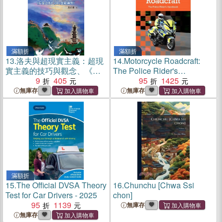
滿額折
滿額折
13.
洛夫與超現實主義：超現
14.
Motorcycle Roadcraft:
實主義的技巧與觀念、《石
The Police Rider's
室之死亡》與〈金龍禪寺〉
9
405
Handbook 2025
95
1425
無庫存
無庫存
滿額折
15.
The Official DVSA Theory
16.
Chunchu [Chwa Ssi
Test for Car Drivers - 2025
chon]
95
1139
無庫存
無庫存