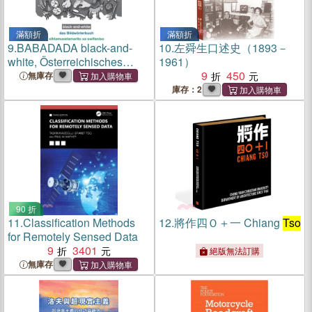
滿額折
滿額折
9.
BABADADA black-and-
10.
左舜生口述史（1893－
white, Österreichisches
1961）
Deutsch mit Artikeln -
9
450
無庫存
Xi
tso
nga, das
庫存：2
Bildwörterbuch -
xihlamuselamarito xa
swifaniso: Austrian German -
Tso
90 折
11.
Classification Methods
12.
將作四Ｏ＋一 Chiang
Tso
for Remotely Sensed Data
9
3401
絕版無法訂購
無庫存