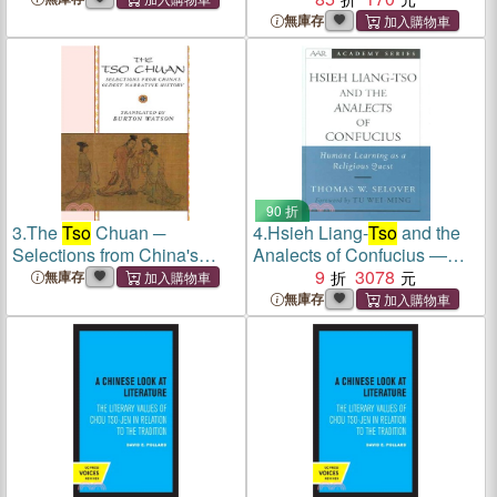
無庫存
90 折
3.
The
Tso
Chuan ─
4.
Hsieh Liang-
Tso
and the
Selections from China's
Analects of Confucius ―
Oldest Narrative History
Humane Learning As a
9
3078
無庫存
Religious Quest
無庫存