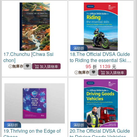
滿額折
17.
Chunchu [Chwa Ssi
18.
The Official DVSA Guide
chon]
to Riding the essential Skills
2025
95
1139
無庫存
無庫存
滿額折
滿額折
19.
Thriving on the Edge of
20.
The Official DVSA Guide
Chaos
to Driving Goods Vehicles