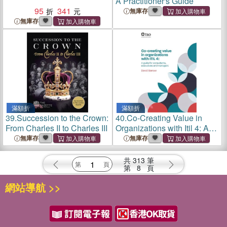
A Practitioner's Guide
95
341
無庫存
無庫存
滿額折
滿額折
39.
Succession to the Crown:
40.
Co-Creating Value in
From Charles II to Charles III
Organizations with Itil 4: A
Guide for Consultants,
無庫存
無庫存
Executives and Managers
共
313
筆
第
8
頁
網站導航 >>