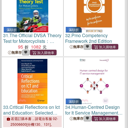
滿額折
滿額折
31.
The Official DVSA Theory
32.
Pmo Competency
Test for Motorcyclists：
Framework 2nd Edition
DVSA Theory Test
95
1082
無庫存
Motorcyclists
無庫存
滿額折
33.
Critical Reflections on Ict
34.
Human-Centred Design
and Education: Selected
for It Service Management-
Papers from the Hkaect
-2nd Edition
無庫存
若需訂購本書，請電洽客服 02-
2023 International
25006600[分機130、131]。