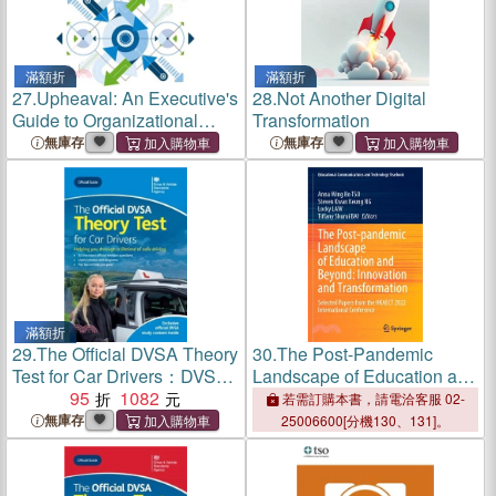
滿額折
滿額折
27.
Upheaval: An Executive's
28.
Not Another Digital
Guide to Organizational
Transformation
Digital Leadership
無庫存
無庫存
滿額折
29.
The Official DVSA Theory
30.
The Post-Pandemic
Test for Car Drivers：DVSA
Landscape of Education and
Theory Test Cars 2024 new
95
1082
Beyond: Innovation and
若需訂購本書，請電洽客服 02-
ed
Transformation: Selected
無庫存
25006600[分機130、131]。
Papers from the Hkaect
2022 International
Conference