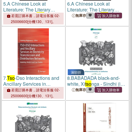
5.
A Chinese Look at
6.
A Chinese Look at
Literature: The Literary
Literature: The Literary
Values of Chou
Tso
-Jen in
Values of Chou
Tso
-Jen in
無庫存
若需訂購本書，請電洽客服 02-
Relation to the Tradition
Relation to the Tradition
25006600[分機130、131]。
滿額折
7.
Tso
-Dso Interactions and
8.
BABADADA black-and-
Ancillary Services in
white, Xi
tso
nga - Sindhi (in
Electricity Transmission and
perso-arabic script),
無庫存
若需訂購本書，請電洽客服 02-
Distribution Networks:
xihlamuselamarito xa
25006600[分機130、131]。
Modeling, Analysis and
swifaniso - visual dictionary
Case-Studies
(in perso-arabic script):
Tso