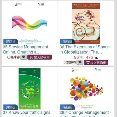
Conference
滿額折
滿額折
35.
Service Management
36.
The Extension of Space
Online, Creating a
in Globalization: The
Successful Service Request
Globally Extended Space
95
475
無庫存
Catalogue
and Human Rights in
無庫存
Theories and Modern and
Contemporary Taiwanese
and American Poetry
滿額折
滿額折
37.
Know your traffic signs
38.
It Change Management -