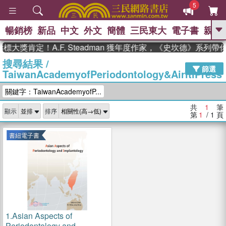
5
暢銷榜
新品
中文
外文
簡體
三民東大
電子書
親子
GO
標大獎肯定！A.F. Steadman 獲年度作家，《史坎德》系列
搜尋結果
/
、
熱搜：
東野圭吾
高希均教授回憶錄
篩選
TaiwanAcademyofPeriodontology&AiritiPress
、
、
、
The Odyssey
父親節
如果歷
、
、
史是一群喵
暑期推薦
國際布克
關鍵字：TaiwanAcademyofP...
、
、
獎 臺灣漫遊錄
方念華
台灣的李
、
、
登輝時代
數學女孩：黎曼猜想
共
1
筆
顯示
排序
偉大的迷走神經
第
1
/ 1
頁
書紐電子書
1.
Asian Aspects of
Periodontology and