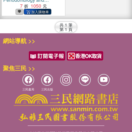
Implantology(電子書)
7
1050
共
1
筆
第
1
頁
網站導航 >>
聚焦三民 >>
三民書局
三民出版