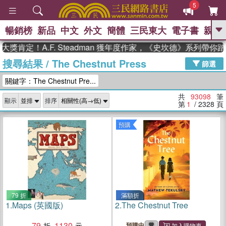
5
暢銷榜
新品
中文
外文
簡體
三民東大
電子書
親子
GO
！A.F. Steadman 獲年度作家，《史坎德》系列帶你踏上熱
搜尋結果
/
The Chestnut Press
、
熱搜：
東野圭吾
高希均教授回憶錄
篩選
、
、
、
The Odyssey
父親節
如果歷
關鍵字：The Chestnut Pre...
、
、
史是一群喵
暑期推薦
國際布克
、
、
獎 臺灣漫遊錄
方念華
台灣的李
共
93098
筆
顯示
排序
、
、
登輝時代
數學女孩：黎曼猜想
第
1
/ 2328
頁
偉大的迷走神經
預購
79 折
滿額折
1.
Maps (英國版)
2.
The Chestnut Tree
79
1130
預購中