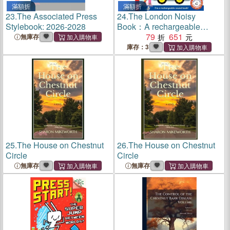
滿額折
滿額折
23.
The Associated Press
24.
The London Noisy
Stylebook: 2026-2028
Book：A rechargeable
press-the-page sound book
79
651
無庫存
(音效書)
庫存：3
25.
The House on Chestnut
26.
The House on Chestnut
Circle
Circle
無庫存
無庫存