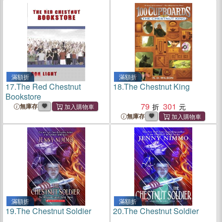
滿額折
滿額折
17.
The Red Chestnut
18.
The Chestnut King
Bookstore
79
301
無庫存
無庫存
滿額折
滿額折
19.
The Chestnut Soldier
20.
The Chestnut Soldier