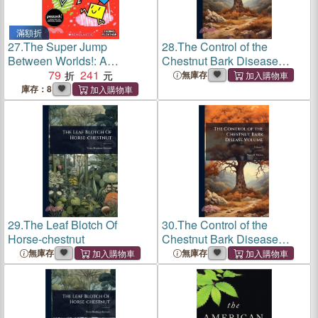
滿額折
27.
The Super Jump
28.
The Control of the
Between Worlds!: A
Chestnut Bark Disease
Branches Book (Press Start!
79
241
Volume
無庫存
#17)
庫存：8
29.
The Leaf Blotch Of
30.
The Control of the
Horse-chestnut
Chestnut Bark Disease
Volume
無庫存
無庫存