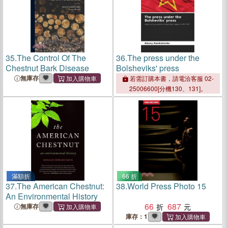
35.
The Control Of The
36.
The press under the
Chestnut Bark Disease
Bolsheviks' press
無庫存
若需訂購本書，請電洽客服 02-
25006600[分機130、131]。
滿額折
66 折
37.
The American Chestnut:
38.
World Press Photo 15
An Environmental History
66
687
無庫存
庫存：1