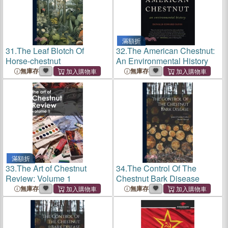
滿額折
31.
The Leaf Blotch Of
32.
The American Chestnut:
Horse-chestnut
An Environmental History
無庫存
無庫存
滿額折
33.
The Art of Chestnut
34.
The Control Of The
Review: Volume 1
Chestnut Bark Disease
無庫存
無庫存