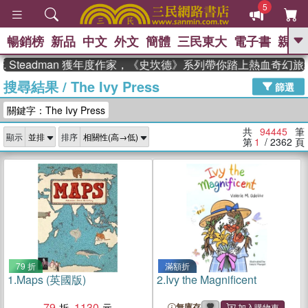
5
暢銷榜
新品
中文
外文
簡體
三民東大
電子書
親子
GO
eadman 獲年度作家，《史坎德》系列帶你踏上熱血奇幻旅程
搜尋結果
/
The Ivy Press
、
、
熱搜：
東野圭吾
The Odyssey
篩選
、
、
父親節
如果歷史是一群喵
暑期
關鍵字：The Ivy Press
、
、
推薦
國際布克獎 臺灣漫遊錄
方
、
、
念華
台灣的李登輝時代
數學女
共
94445
筆
顯示
排序
、
孩：黎曼猜想
偉大的迷走神經
第
1
/ 2362
頁
79 折
滿額折
1.
Maps (英國版)
2.
Ivy the Magnificent
79
1130
無庫存