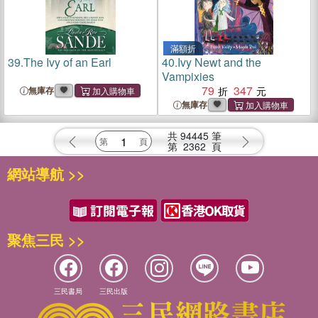
滿額折
39.
The Ivy of an Earl
40.
Ivy Newt and the
Vampixies
79
347
無庫存
無庫存
共
94445
筆
第
2362
頁
網站導航 >>
聚焦三民 >>
三民書局
三民出版