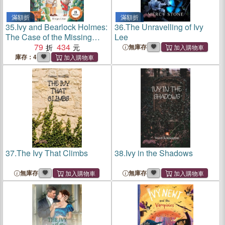
滿額折
滿額折
35.
Ivy and Bearlock Holmes:
36.
The Unravelling of Ivy
The Case of the Missing
Lee
Flower：15 Puzzles for
79
434
無庫存
Sleuths to Solve
庫存：4
37.
The Ivy That Climbs
38.
Ivy in the Shadows
無庫存
無庫存