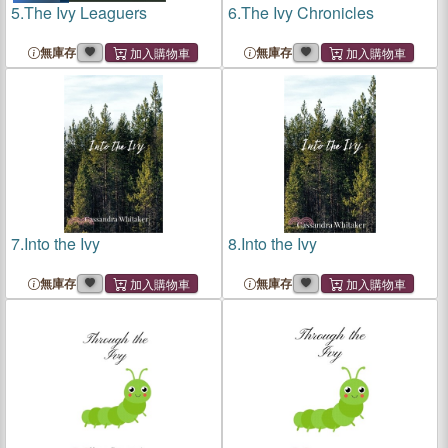
5.
The Ivy Leaguers
6.
The Ivy Chronicles
無庫存
無庫存
7.
Into the Ivy
8.
Into the Ivy
無庫存
無庫存