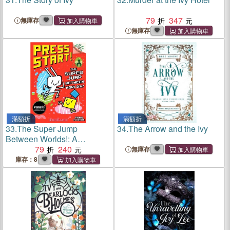
79
347
無庫存
無庫存
滿額折
滿額折
33.
The Super Jump
34.
The Arrow and the Ivy
Between Worlds!: A
Branches Book (Press Start!
79
240
無庫存
#17)
庫存：8