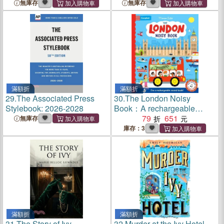
無庫存
無庫存
滿額折
滿額折
29.
The Associated Press
30.
The London Noisy
Stylebook: 2026-2028
Book：A rechargeable
press-the-page sound book
79
651
無庫存
(音效書)
庫存：3
滿額折
滿額折
31.
The Story of Ivy
32.
Murder at the Ivy Hotel