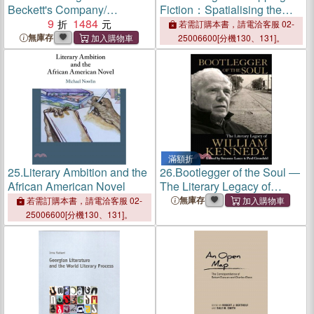
Beckett's Company/
Fiction：Spatialising the
Compagnie
9
1484
Literary Text
若需訂購本書，請電洽客服 02-
無庫存
25006600[分機130、131]。
滿額折
25.
Literary Ambition and the
26.
Bootlegger of the Soul ―
African American Novel
The Literary Legacy of
William Kennedy
無庫存
若需訂購本書，請電洽客服 02-
25006600[分機130、131]。