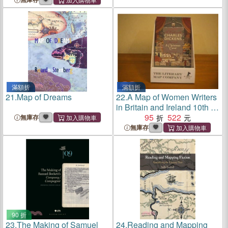
滿額折
滿額折
21.
Map of Dreams
22.
A Map of Women Writers
in Britain and Ireland 10th to
20th Century
95
522
無庫存
無庫存
90 折
23.
The Making of Samuel
24.
Reading and Mapping