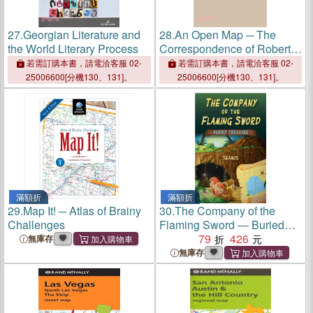
27.
Georgian Literature and
28.
An Open Map ─ The
the World Literary Process
Correspondence of Robert
Duncan and Charles Olson
若需訂購本書，請電洽客服 02-
若需訂購本書，請電洽客服 02-
25006600[分機130、131]。
25006600[分機130、131]。
滿額折
滿額折
29.
Map It! ─ Atlas of Brainy
30.
The Company of the
Challenges
Flaming Sword ― Buried
Treasure
79
426
無庫存
無庫存