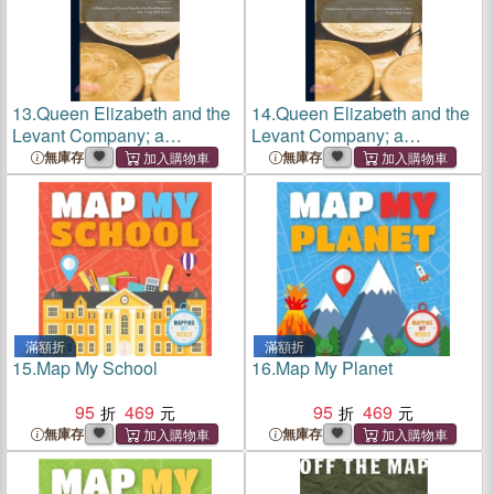
13.
Queen Elizabeth and the
14.
Queen Elizabeth and the
Levant Company; a
Levant Company; a
Diplomatic and Literary
Diplomatic and Literary
無庫存
無庫存
Episode of the
Episode of the
Establishment of our Trade
Establishment of our Trade
With Turkey
With Turkey
滿額折
滿額折
15.
Map My School
16.
Map My Planet
95
469
95
469
無庫存
無庫存