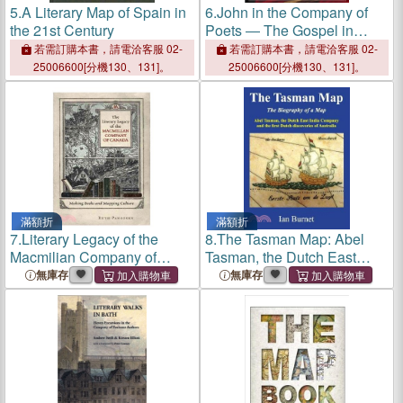
5.
A Literary Map of Spain in
6.
John in the Company of
the 21st Century
Poets ― The Gospel in
Literary Imagination
若需訂購本書，請電洽客服 02-
若需訂購本書，請電洽客服 02-
25006600[分機130、131]。
25006600[分機130、131]。
滿額折
滿額折
7.
Literary Legacy of the
8.
The Tasman Map: Abel
Macmilian Company of
Tasman, the Dutch East
Canada:
India Company and the first
無庫存
無庫存
Dutch discoveries of
Australia