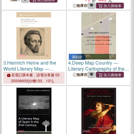
Saints
無庫存
滿額折
3.
Heinrich Heine and the
4.
Deep Map Country ―
World Literary Map ―
Literary Cartography of the
Redressing the Canon
Great Plains
無庫存
若需訂購本書，請電洽客服 02-
25006600[分機130、131]。