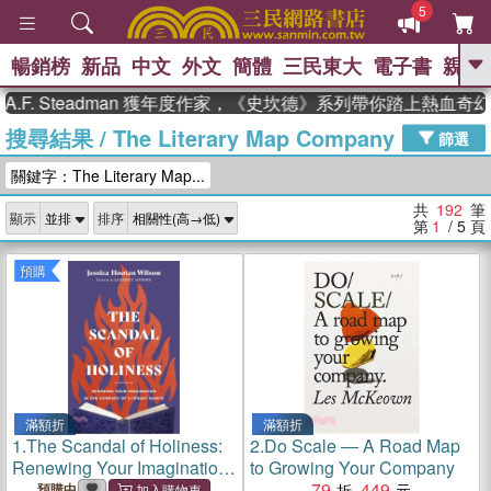
5
暢銷榜
新品
中文
外文
簡體
三民東大
電子書
親子
GO
Steadman 獲年度作家，《史坎德》系列帶你踏上熱血奇幻旅程
搜尋結果
/
The Literary Map Company
、
熱搜：
東野圭吾
高希均教授回憶錄
篩選
、
、
、
The Odyssey
父親節
如果歷
關鍵字：The Literary Map...
、
、
史是一群喵
暑期推薦
國際布克
、
、
獎 臺灣漫遊錄
方念華
台灣的李
共
192
筆
顯示
排序
、
、
登輝時代
數學女孩：黎曼猜想
第
1
/ 5
頁
偉大的迷走神經
預購
滿額折
滿額折
1.
The Scandal of Holiness:
2.
Do Scale ― A Road Map
Renewing Your Imagination
to Growing Your Company
in the Company of Literary
79
449
預購中