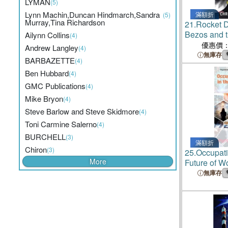
LYMAN
(5)
Lynn Machin,Duncan Hindmarch,Sandra
滿額折
(5)
Murray,Tina Richardson
21.
Rocket 
Bezos and th
Ailynn Collins
(4)
Space Rac
優惠價
Andrew Langley
(4)
無庫存
BARBAZETTE
(4)
Ben Hubbard
(4)
GMC Publications
(4)
Mike Bryon
(4)
Steve Barlow and Steve Skidmore
(4)
Toni Carmine Salerno
(4)
BURCHELL
(3)
滿額折
Chiron
(3)
25.
Occupati
More
Future of W
無庫存