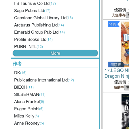
I B Tauris & Co Ltd
(17)
優惠價
Sage Pubns Ltd
(17)
無庫存
Capstone Global Library Ltd
(16)
Arcturus Publishing Ltd
預購
(14)
Emerald Group Pub Ltd
(14)
Profile Books Ltd
(14)
PUBN INTL
(12)
More
作者
滿額折
17.
LEGO NI
DK
(16)
Dragon Ninj
Publications International Ltd
(12)
優惠價
BIECH
(11)
預購中
SILBERMAN
(11)
Alona Frankel
(6)
Eugen Reichl
(6)
Miles Kelly
(6)
Anne Rooney
(5)