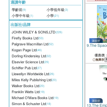
適讀年齡
學齡前
小學低年級
(9)
(3)
小學中年級
小學
(1)
(21)
出版社/品牌
JOHN WILEY & SONS,LTD
(226)
Firefly Books Ltd
(53)
滿額折
Palgrave Macmillan Ltd
(52)
9.
The Spac
Kogan Page Ltd
(46)
優惠價
Dorling Kindersley Ltd
(32)
無庫存
Elsevier Science Ltd
(29)
Schiffer Pub Ltd
(27)
Llewellyn Worldwide Ltd
(26)
Miles Kelly Publishing Ltd
(20)
Walker Books Ltd
(20)
Franklin Watts Ltd
(19)
Michael O'Mara Books Ltd
(19)
滿額折
Simon & Schuster Ltd
(18)
13.
The Emp