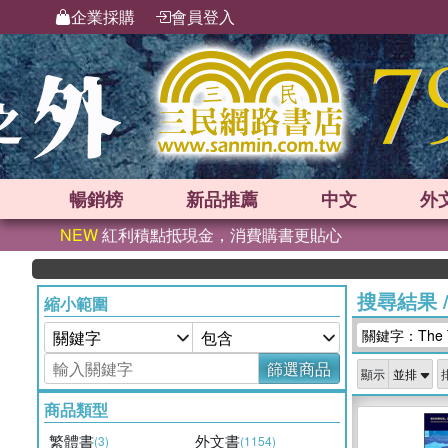
企業採購
會員登入
暢銷榜
新品
推薦
中文
外
NEW
紅利積點抵現金，消費購書更貼心
搜尋結果
縮小範圍
關鍵字：The Tra
篩選商品
顯示
商品類型
繁體書
外文書
(3)
(1154)