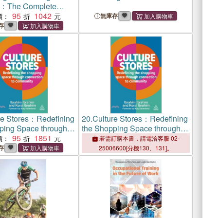
r：The Complete
o Management &
95
1042
價：
無庫存
存
re Stores：Redefining
20.
Culture Stores：Redefining
ping Space through
the Shopping Space through
on to Community
95
1851
Connection to Community
價：
若需訂購本書，請電洽客服 02-
存
25006600[分機130、131]。