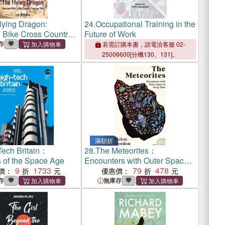
lying Dragon:
24.
Occupational Training in the
 Bike Cross Country
Future of Work
 Plan
存
若需訂購本書，請電洽客服 02-
25006600[分機130、131]。
滿額折
Tech Britain：
28.
The Meteorites：
s of the Space Age
Encounters with Outer Space
9
1733
and Deep Time
79
478
價：
優惠價：
存
無庫存