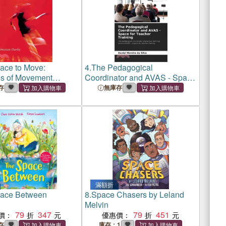
ace to Move:
4.
The Pedagogical
ls of Movement
Coordinator and AVAS - Space
for Teacher Training
存
無庫存
滿額折
ace Between
8.
Space Chasers by Leland
Melvin
79
347
79
451
價：
優惠價：
存
庫存：1