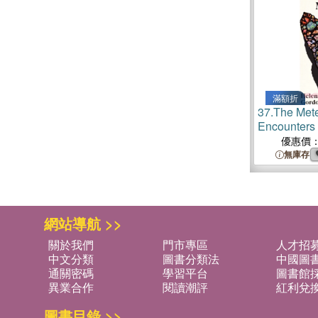
滿額折
37.
The Met
Encounters 
and Deep T
優惠價
無庫存
網站導航 >>
關於我們
門市專區
人才招
中文分類
圖書分類法
中國圖
通關密碼
學習平台
圖書館採
異業合作
閱讀潮評
紅利兌
圖書目錄 >>