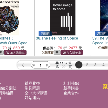
滿額折
滿額折
eorites：
38.
The Feeling of Space
39.
The W
with Outer Space
Space: In
ime
79
869
79
2477
Space
：
優惠價：
無庫
無庫存
共
1157
筆
1
2
3
4
第
29
頁
募
禮券兌換
紅利積點
聚
書館分類法
常見問題
新手購書
購/編目
空中大學購書
企業合作
換
好站連結