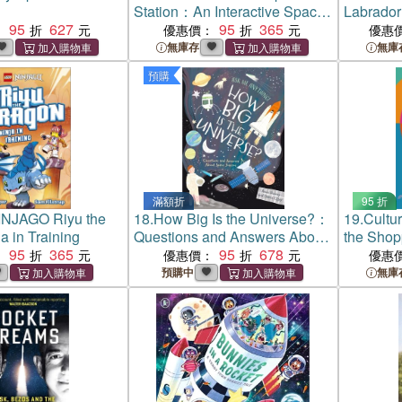
Station：An Interactive Space
Labrado
95
627
Exploration Adventure
95
365
Guide t
：
優惠價：
優惠
Training
無庫存
無庫
預購
滿額折
95 折
NJAGO Riyu the
18.
How Big Is the Universe?：
19.
Cultu
a in Training
Questions and Answers About
the Shop
95
365
Space Science
95
678
Connecti
：
優惠價：
優惠
預購中
無庫