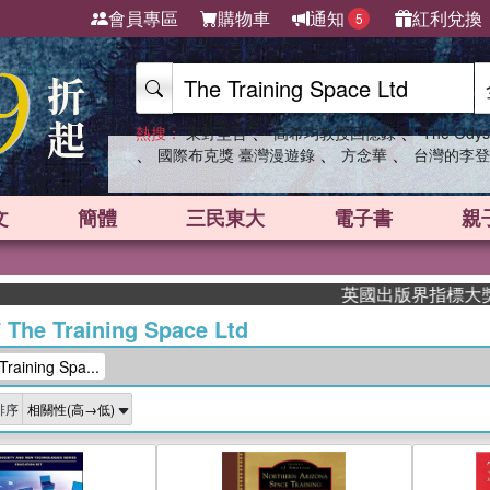
會員專區
購物車
通知
紅利兌換
5
、
、
熱搜：
東野圭吾
高希均教授回憶錄
The Odys
、
、
、
國際布克獎 臺灣漫遊錄
方念華
台灣的李登
文
簡體
三民東大
電子書
親
英國出版界指標大獎肯定！A.F
/
The Training Space Ltd
ining Spa...
排序