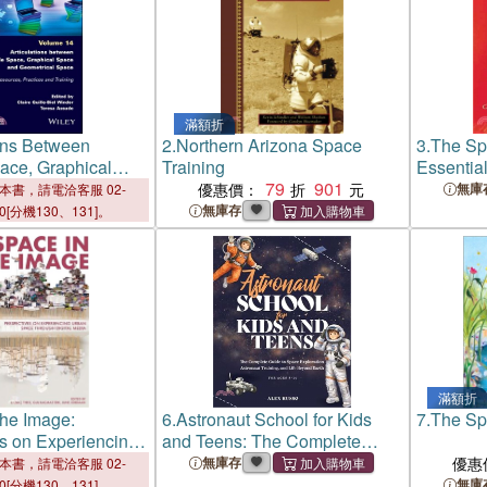
滿額折
ions Between
2.
Northern Arizona Space
3.
The Sp
ace, Graphical
Training
Essentia
Geometrical Space:
79
901
Training
優惠價：
無庫
本書，請電洽客服 02-
Practices and
無庫存
00[分機130、131]。
滿額折
the Image:
6.
Astronaut School for Kids
7.
The Sp
s on Experiencing
and Teens: The Complete
 Through Digital
Guide to Space Exploration,
無庫存
優惠
本書，請電洽客服 02-
Astronaut Training, and Life
無庫
00[分機130、131]。