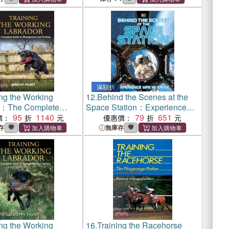
滿額折
ing the Working
12.
Behind the Scenes at the
r：The Complete
Space Station：Experience
 Management and
95
1140
Life in Space
79
651
價：
優惠價：
存
無庫存
ing the Working
16.
Training the Racehorse