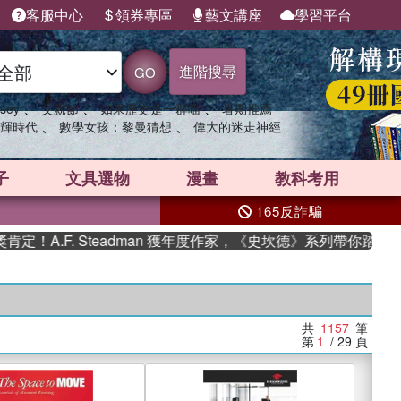
客服中心
領券專區
藝文講座
學習平台
進階搜尋
GO
、
、
、
sey
父親節
如果歷史是一群喵
暑期推薦
、
、
輝時代
數學女孩：黎曼猜想
偉大的迷走神經
子
文具選物
漫畫
教科考用
165反詐騙
. Steadman 獲年度作家，《史坎德》系列帶你踏上熱血奇幻旅
共
1157
筆
第
1
/ 29
頁