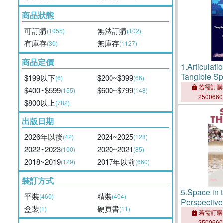
商品狀態
可訂購
無法訂購
(1055)
(102)
有庫存
無庫存
(30)
(1127)
商品定價
1.
Articulat
Tangible Sp
$199以下
$200~$399
(6)
(66)
Space and 
若需訂購
$400~$599
$600~$799
(155)
(148)
Resources, 
250066
$800以上
(782)
Training
出版日期
2026年以後
2024~2025
(42)
(128)
2022~2023
2020~2021
(100)
(85)
2018~2019
2017年以前
(129)
(660)
裝訂方式
5.
Space in 
平裝
精裝
(460)
(404)
Perspective
盒裝
硬頁書
(1)
(11)
Urban Space
若需訂購
Media
250066