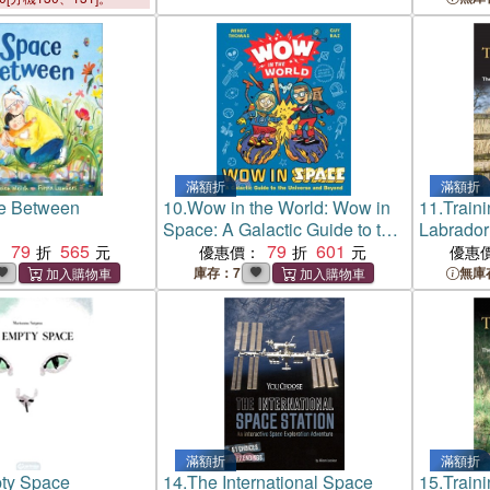
Beyond Earth
滿額折
滿額折
e Between
10.
Wow in the World: Wow in
11.
Train
Space: A Galactic Guide to the
Labrado
79
565
Universe and Beyond
79
601
Guide to
：
優惠價：
優惠
Training
庫存：7
無庫
滿額折
滿額折
ty Space
14.
The International Space
15.
Train