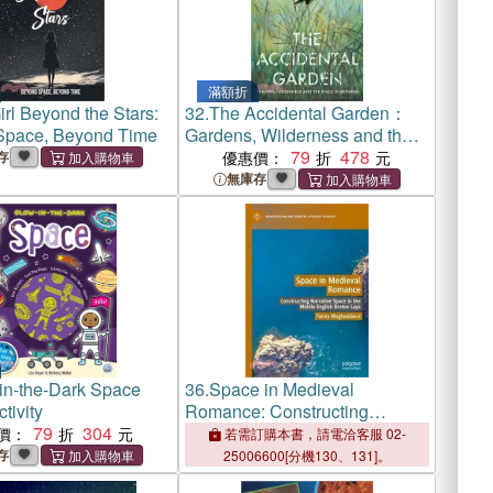
滿額折
rl Beyond the Stars:
32.
The Accidental Garden：
Space, Beyond Time
Gardens, Wilderness and the
Space In Between
79
478
存
優惠價：
無庫存
in-the-Dark Space
36.
Space in Medieval
tivity
Romance: Constructing
79
304
Narrative Space in the Middle
價：
若需訂購本書，請電洽客服 02-
English Breton Lays
存
25006600[分機130、131]。