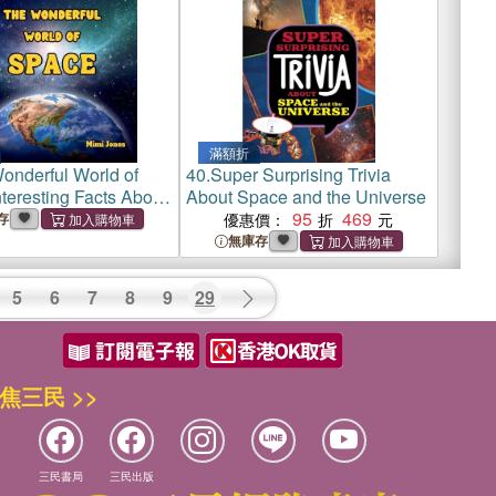
滿額折
onderful World of
40.
Super Surprising Trivia
teresting Facts About
About Space and the Universe
95
469
存
優惠價：
無庫存
5
6
7
8
9
29
焦三民 >>
三民書局
三民出版