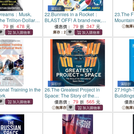
滿額折
Dreams：Musk,
22.
Bunnies in a Rocket：
23.
The F
e Trillion-Dollar
BLAST OFF! A brand-new,
Mountain
e
79
478
laugh-out-loud space
79
347
Training
：
優惠價：
無庫
adventure in the Sunny Town
庫存：2
Bunnies series!
滿額折
滿額折
onal Training in the
26.
The Greatest Project in
27.
High-
ork
Space: The Story of the
Building
International Space Station
79
565
優惠價：
優惠
無庫存
無庫