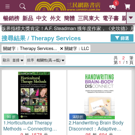
5
暢銷榜
新品
中文
外文
簡體
三民東大
電子書
親子
GO
版界指標大獎肯定！A.F. Steadman 獲年度作家，《史坎德
搜尋結果
/
Therapy Services
、
熱搜：
東野圭吾
高希均教授回憶錄
篩選
、
、
、
The Odyssey
父親節
如果歷
關鍵字：Therapy Services...
關鍵字：LLC
、
、
史是一群喵
暑期推薦
國際布克
、
、
獎 臺灣漫遊錄
方念華
台灣的李
共
2
筆
顯示
排序
、
、
登輝時代
數學女孩：黎曼猜想
第
1
/ 1
頁
偉大的迷走神經
90 折
滿額折
1.
Horticultural Therapy
2.
Handwriting Brain Body
Methods ─ Connecting
Disconnect：Adaptive
People and Plants in Health
9
1578
Teaching Techniques to Unl
95
694