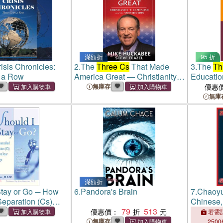
滿額折
95 折
isis Chronicles:
2.
The
Three Cs
That Made
3.
The
Th
 a Row
America Great ― Christianity,
Educatio
Capitalism and the
Collabor
無庫存
優惠
Constitution
Compleme
無庫
滿額折
Stay or Go ─ How
6.
Pandora's Brain
7.
Chaoyu
Separation (Cs)
Chinese, 
our Marriage
79
513
Intermed
優惠價：
若需訂
Students
無庫存
2500