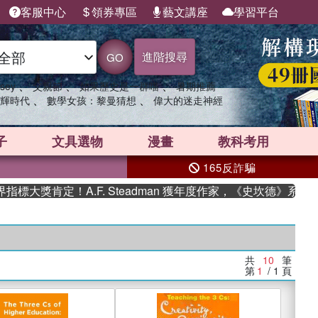
客服中心
領券專區
藝文講座
學習平台
進階搜尋
GO
、
、
、
sey
父親節
如果歷史是一群喵
暑期推薦
、
、
輝時代
數學女孩：黎曼猜想
偉大的迷走神經
子
文具選物
漫畫
教科考用
165反詐騙
獎肯定！A.F. Steadman 獲年度作家，《史坎德》系列帶
共
10
筆
第
1
/ 1
頁