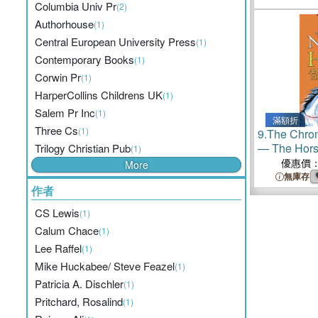
Columbia Univ Pr
(2)
Authorhouse
(1)
Central European University Press
(1)
Contemporary Books
(1)
Corwin Pr
(1)
HarperCollins Childrens UK
(1)
Salem Pr Inc
(1)
滿額折
Three Cs
(1)
9.
The Chron
— The Hors
Trilogy Christian Pub
(1)
優惠價
More
無庫存
作者
CS Lewis
(1)
Calum Chace
(1)
Lee Raffel
(1)
Mike Huckabee/ Steve Feazel
(1)
Patricia A. Dischler
(1)
Pritchard, Rosalind
(1)