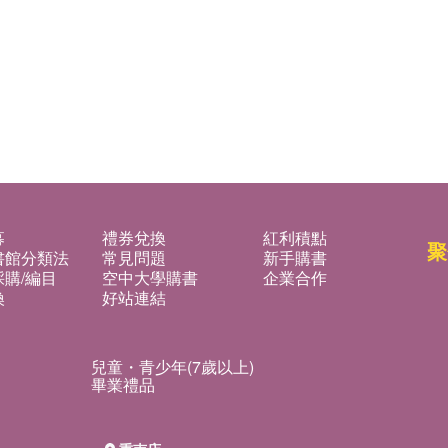
募
禮券兌換
紅利積點
聚
書館分類法
常見問題
新手購書
購/編目
空中大學購書
企業合作
換
好站連結
兒童・青少年(7歲以上)
畢業禮品