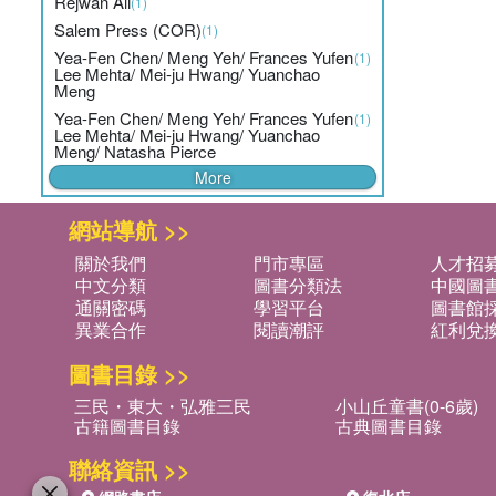
Rejwan Ali
(1)
Salem Press (COR)
(1)
Yea-Fen Chen/ Meng Yeh/ Frances Yufen
(1)
Lee Mehta/ Mei-ju Hwang/ Yuanchao
Meng
Yea-Fen Chen/ Meng Yeh/ Frances Yufen
(1)
Lee Mehta/ Mei-ju Hwang/ Yuanchao
Meng/ Natasha Pierce
More
網站導航 >>
關於我們
門市專區
人才招
中文分類
圖書分類法
中國圖
通關密碼
學習平台
圖書館採
異業合作
閱讀潮評
紅利兌
圖書目錄 >>
三民・東大・弘雅三民
小山丘童書(0-6歲)
古籍圖書目錄
古典圖書目錄
聯絡資訊 >>