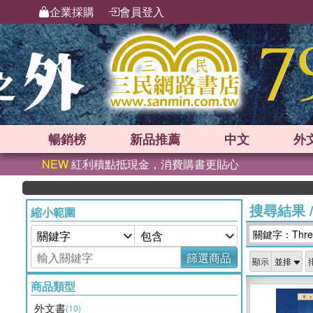
企業採購
會員登入
暢銷榜
新品
推薦
中文
外
NEW
紅利積點抵現金，消費購書更貼心
搜尋結果
縮小範圍
關鍵字：Thre
篩選商品
顯示
商品類型
外文書
(10)