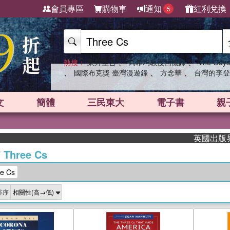
會員專區
購物車
通知
紅利兌換
5
、
、
熱搜：
東野圭吾
高希均教授回憶錄
The Odys
、
、
、
國際布克獎 臺灣漫遊錄
方念華
台灣的李登
文
簡體
三民東大
電子書
親
英國出版界指標大
/
Three Cs
e Cs
排序