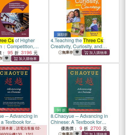
滿額折
ree Cs
of Higher
4.
Teaching the
Three Cs
:
n：Competition,
Creativity, Curiosity, and
ation and
95
3196
Courtesy, Activities That Build
價：
無庫存
ntarity
a Foundation for Success
存
90 折
e ─ Advancing in
8.
Chaoyue ─ Advancing in
a Textbook for
Chinese: A Textbook for
iate & Preadvanced
Intermediate & Preadvanced
9
2700
優惠價：
購本書，請電洽客服 02-
Students
無庫存
6600[分機130、131]。