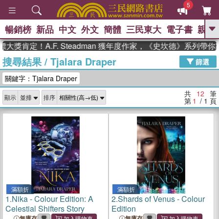
5
暢銷榜
新品
中文
外文
簡體
三民東大
電子書
親子
GO
獎肯定！A.F. Steadman 獲年度作家，《史坎德》系列帶你
搜尋結果
/
Tjalara Draper
、
、
熱搜：
東野圭吾
The Odyssey
篩選
、
如果歷史是一群喵
國際布克獎 臺灣
關鍵字：Tjalara Draper
、
、
漫遊錄
方念華
台灣的李登輝時
、
、
代
數學女孩：黎曼猜想
偉大的
共
12
筆
顯示
排序
迷走神經
第
1
/ 1
頁
滿額折
滿額折
1.
Nika - Colour Edition: A
2.
Shards of Venus - Colour
Celestial Shifters Story
Edition
無庫存
無庫存