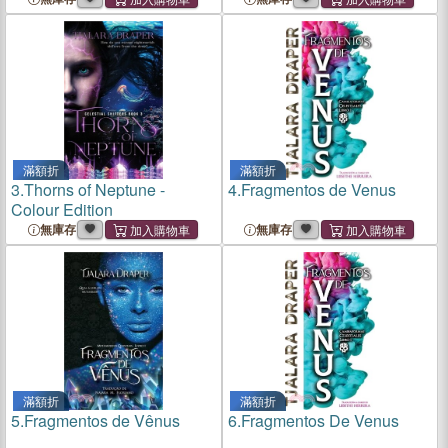
滿額折
滿額折
3.
Thorns of Neptune -
4.
Fragmentos de Venus
Colour Edition
無庫存
無庫存
滿額折
滿額折
5.
Fragmentos de Vênus
6.
Fragmentos De Venus