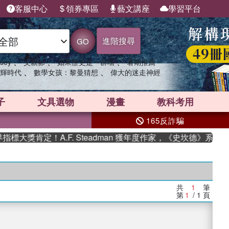
客服中心
領券專區
藝文講座
學習平台
進階搜尋
GO
、
、
、
sey
父親節
如果歷史是一群喵
暑期推薦
、
、
輝時代
數學女孩：黎曼猜想
偉大的迷走神經
子
文具選物
漫畫
教科考用
165反詐騙
大獎肯定！A.F. Steadman 獲年度作家，《史坎德》系列帶
共
1
筆
第
1
/ 1
頁