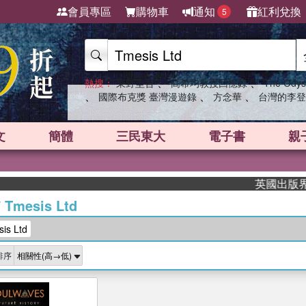
會員專區
購物車
通知
紅利兌換
5
、
、
熱搜：
東野圭吾
高希均教授回憶錄
The Odys
、
、
、
國際布克獎 臺灣漫遊錄
方念華
台灣的李登
文
簡體
三民東大
電子書
親
英國出版界指標
/
Tmesis Ltd
s Ltd
排序