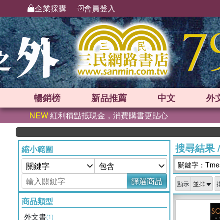
企業採購
會員登入
暢銷榜
新品
推薦
中文
外
NEW
紅利積點抵現金，消費購書更貼心
搜尋結果
縮小範圍
關鍵字：Tmesi
篩選商品
顯示
商品類型
外文書
(1)