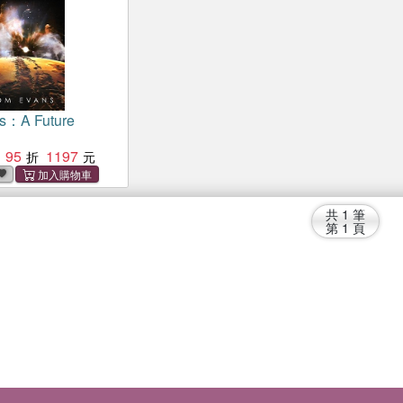
s：A Future
95
1197
共
1
筆
第
1
頁