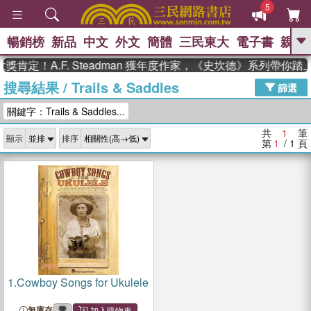
5
暢銷榜
新品
中文
外文
簡體
三民東大
電子書
親子
GO
肯定！A.F. Steadman 獲年度作家，《史坎德》系列帶你踏
搜尋結果
/
Trails & Saddles
、
熱搜：
東野圭吾
高希均教授回憶錄
篩選
、
、
、
The Odyssey
父親節
花開錦
關鍵字：Trails & Saddles...
、
、
、
繡
暑期推薦
方念華
台灣的
、
李登輝時代
數學女孩：黎曼猜想
共
1
筆
顯示
排序
、
、
偉大的迷走神經
如果歷史是一
第
1
/ 1
頁
、
群喵
臺灣漫遊錄
1.
Cowboy Songs for Ukulele
無庫存