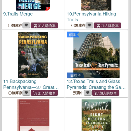
9.
Trails Merge
10.
Pennsylvania Hiking
Trails
無庫存
無庫存
預購
滿額折
11.
Backpacking
12.
Texas Trails and Glass
Pennsylvania—37 Great
Pyramids: Creating the San
Trails
Antonio Botanical Garden
無庫存
預購中