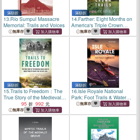
滿額折
滿額折
13.
Río Sumpul Massacre
14.
Farther: Eight Months on
Memorial: Trails and Voices
America's Triple Crown
Trails
無庫存
無庫存
滿額折
滿額折
15.
Trails to Freedom：The
16.
Isle Royale National
True Story of the Medieval
Park: Foot Trails & Water
Trails Used by Anzac POWs
95
992
Routes
無庫存
to Escape Italy in 1943–
無庫存
1944