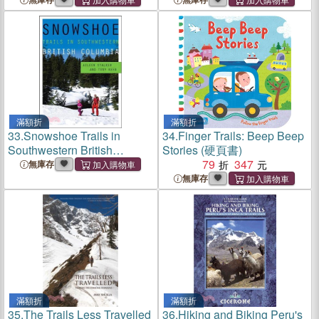
Valley
滿額折
滿額折
33.
Snowshoe Trails in
34.
Finger Trails: Beep Beep
Southwestern British
Stories (硬頁書)
Columbia
79
347
無庫存
無庫存
滿額折
滿額折
35.
The Trails Less Travelled
36.
Hiking and Biking Peru's