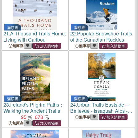
滿額折
滿額折
21.
A Thousand Trails Home:
22.
Popular Snowshoe Trails
Living with Caribou
of the Canadian Rockies
無庫存
無庫存
滿額折
滿額折
23.
Ireland's Pilgrim Paths：
24.
Urban Trails Eastside ―
Walking the Ancient Trails
Bellevue - Issaquah Alps -
95
678
Redmond - Snoqualmie
無庫存
Valley
無庫存