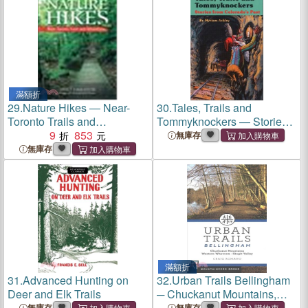
滿額折
29.
Nature Hikes ― Near-
30.
Tales, Trails and
Toronto Trails and
Tommyknockers ― Stories
Adventures
9
853
from Colorado's Past
無庫存
無庫存
滿額折
31.
Advanced Hunting on
32.
Urban Trails Bellingham
Deer and Elk Trails
─ Chuckanut Mountains,
Western Washington, Skagit
無庫存
無庫存