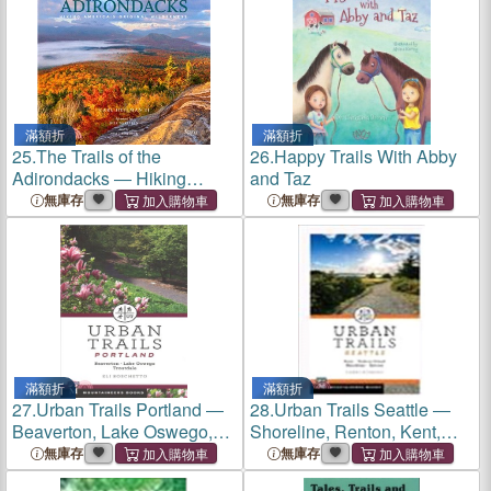
滿額折
滿額折
25.
The Trails of the
26.
Happy Trails With Abby
Adirondacks ― Hiking
and Taz
America's Original
無庫存
無庫存
Wilderness
滿額折
滿額折
27.
Urban Trails Portland ―
28.
Urban Trails Seattle ―
Beaverton, Lake Oswego,
Shoreline, Renton, Kent,
Troutdale
Vashon Island
無庫存
無庫存