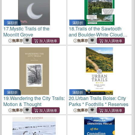
滿額折
滿額折
17.
Mystic Trails of the
18.
Trails of the Sawtooth
Moonlit Grove
and Boulder-White Cloud
Mountains
無庫存
無庫存
滿額折
滿額折
19.
Wandering the City Trails:
20.
Urban Trails Boise: City
Motion & Thought
Parks * Foothills * Reserves
無庫存
無庫存