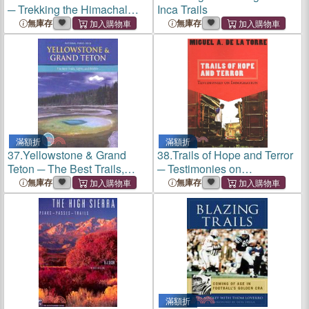
─ Trekking the Himachal
Inca Trails
Himalayas
無庫存
無庫存
滿額折
滿額折
37.
Yellowstone & Grand
38.
Trails of Hope and Terror
Teton ─ The Best Trails,
─ Testimonies on
Sights, and Wildlife
Immigration
無庫存
無庫存
滿額折