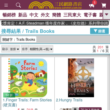
5
暢銷榜
新品
中文
外文
簡體
三民東大
電子書
親子
GO
A.F. Steadman 獲年度作家，《史坎德》系列帶你踏上熱血
搜尋結果
/
Trails Books
、
熱搜：
東野圭吾
高希均教授回憶錄
篩選
、
、
、
The Odyssey
父親節
如果歷
關鍵字：Trails Books
、
、
史是一群喵
暑期推薦
國際布克
、
、
獎 臺灣漫遊錄
方念華
台灣的李
共
201
筆
顯示
排序
、
、
登輝時代
數學女孩：黎曼猜想
第
1
/ 6
頁
偉大的迷走神經
50 折
1.
Finger Trails: Farm Stories
2.
Hungry Trails
(硬頁書)
5
219
無庫存