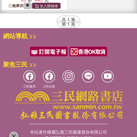
無庫存
共
1
筆
第
1
頁
網站導航 >>
聚焦三民 >>
三民書局
三民出版
本站著作權屬弘雅三民圖書股份有限公司