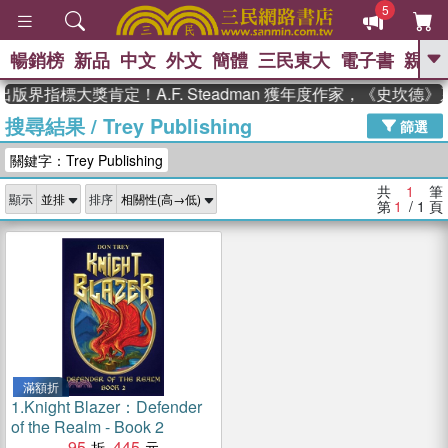
5
暢銷榜
新品
中文
外文
簡體
三民東大
電子書
親子
GO
版界指標大獎肯定！A.F. Steadman 獲年度作家，《史坎
搜尋結果
/
Trey Publishing
、
熱搜：
東野圭吾
高希均教授回憶錄
篩選
、
、
、
The Odyssey
父親節
如果歷
關鍵字：Trey Publishing
、
、
史是一群喵
暑期推薦
國際布克
、
、
獎 臺灣漫遊錄
方念華
台灣的李
共
1
筆
顯示
排序
、
、
登輝時代
數學女孩：黎曼猜想
第
1
/ 1
頁
偉大的迷走神經
滿額折
1.
Knight Blazer：Defender
of the Realm - Book 2
95
445