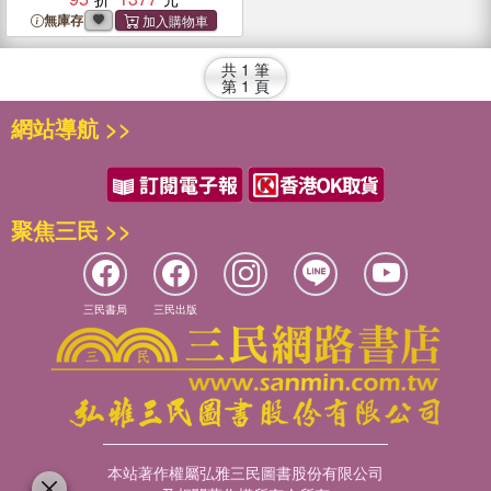
無庫存
共
1
筆
第
1
頁
網站導航 >>
聚焦三民 >>
三民書局
三民出版
本站著作權屬弘雅三民圖書股份有限公司