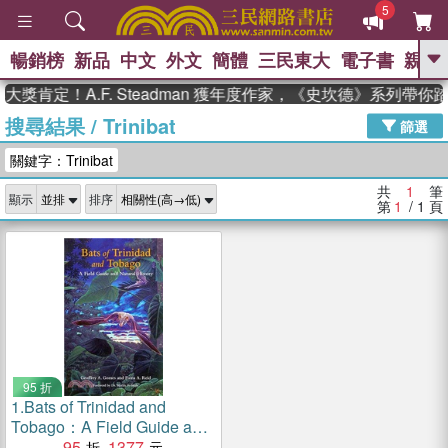
5
暢銷榜
新品
中文
外文
簡體
三民東大
電子書
親子
GO
獎肯定！A.F. Steadman 獲年度作家，《史坎德》系列帶你
搜尋結果
/
Trinibat
、
熱搜：
東野圭吾
高希均教授回憶錄
篩選
、
、
、
The Odyssey
父親節
花開錦
關鍵字：Trinibat
、
、
、
繡
暑期推薦
方念華
台灣的
、
李登輝時代
數學女孩：黎曼猜想
共
1
筆
顯示
排序
、
、
偉大的迷走神經
如果歷史是一
第
1
/ 1
頁
、
群喵
臺灣漫遊錄
95 折
1.
Bats of Trinidad and
Tobago：A Field Guide and
Natural History
95
1377