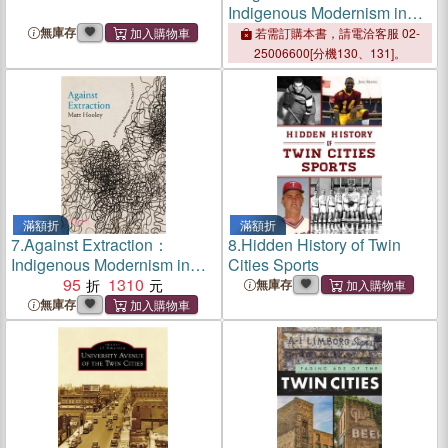
Indigenous Modernism in
the Twin Cities
無庫存
若需訂購本書，請電洽客服 02-
25006600[分機130、131]。
滿額折
滿額折
7.
Against Extraction：
8.
Hidden History of Twin
Indigenous Modernism in
Cities Sports
the Twin Cities
95
1310
無庫存
無庫存