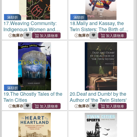
滿額折
滿額折
17.
Weaving Community:
18.
Mally and Kassay, the
Indigenous Women and
Twin Sisters: The Birth of
Leadership in the Twin
Hope
無庫存
無庫存
Cities
滿額折
19.
The Ghostly Tales of the
20.
Deaf and Dumb! by the
Twin Cities
Author of 'the Twin Sisters'
無庫存
無庫存