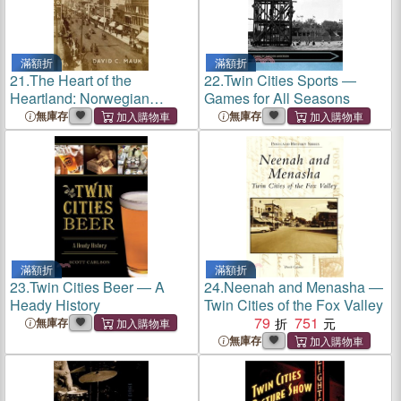
滿額折
滿額折
21.
The Heart of the
22.
Twin Cities Sports ―
Heartland: Norwegian
Games for All Seasons
American Community in the
無庫存
無庫存
Twin Cities
滿額折
滿額折
23.
Twin Cities Beer ― A
24.
Neenah and Menasha ―
Heady History
Twin Cities of the Fox Valley
79
751
無庫存
無庫存