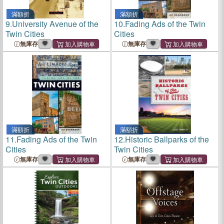
滿額折
滿額折
9.
University Avenue of the
10.
Fading Ads of the Twin
Twin Cities
Cities
無庫存
無庫存
滿額折
滿額折
11.
Fading Ads of the Twin
12.
Historic Ballparks of the
Cities
Twin Cities
無庫存
無庫存