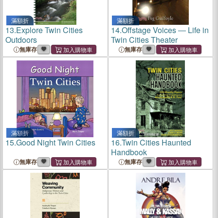
滿額折
滿額折
13.
Explore Twin Cities
14.
Offstage Voices ― Life in
Outdoors
Twin Cities Theater
無庫存
無庫存
滿額折
滿額折
15.
Good Night Twin Cities
16.
Twin Cities Haunted
Handbook
無庫存
無庫存