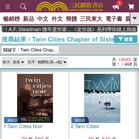
5
暢銷榜
新品
中文
外文
簡體
三民東大
電子書
親子
GO
. Steadman 獲年度作家，《史坎德》系列帶你踏上熱血奇幻旅
搜尋結果
/
Twin Cities Chapter of Sisters in
、
、
熱搜：
東野圭吾
The Odyssey
篩選
、
、
父親節
如果歷史是一群喵
暑期
關鍵字：Twin Cities Chap...
、
、
推薦
國際布克獎 臺灣漫遊錄
方
、
、
念華
台灣的李登輝時代
數學女
共
18685
筆
顯示
排序
、
孩：黎曼猜想
偉大的迷走神經
第
1
/ 468
頁
滿額折
滿額折
1.
Twin Cities Noir
2.
Twin Cities
79
569
79
540