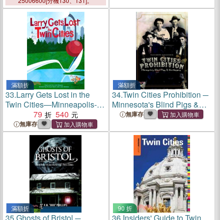
Twin Cities
25006600[分機130、131]。
滿額折
滿額折
33.
Larry Gets Lost in the
34.
Twin Cities Prohibition ─
Twin Cities—Minneapolis-
Minnesota's Blind Pigs &
saint Paul
79
540
Bootleggers
無庫存
無庫存
滿額折
90 折
35.
Ghosts of Bristol ─
36.
Insiders' Guide to Twin