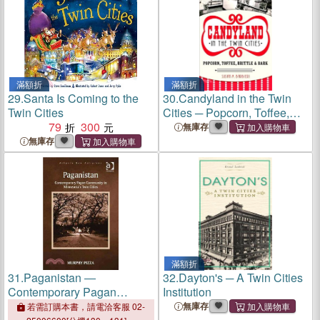
滿額折
滿額折
29.
Santa Is Coming to the
30.
Candyland in the Twin
Twin Cities
Cities ─ Popcorn, Toffee,
79
300
Brittle & Bark
無庫存
無庫存
滿額折
31.
Paganistan ―
32.
Dayton's ─ A Twin Cities
Contemporary Pagan
Institution
Community in Minnesota's
無庫存
若需訂購本書，請電洽客服 02-