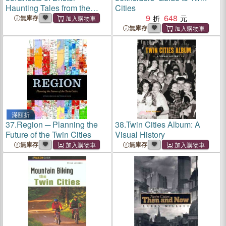
Haunting Tales from the
Cities
Twin Cities
9
648
無庫存
無庫存
滿額折
37.
Region ─ Planning the
38.
Twin Cities Album: A
Future of the Twin Cities
Visual History
無庫存
無庫存