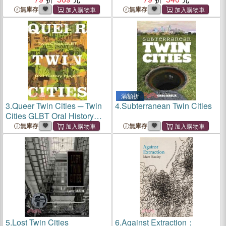
無庫存
無庫存
滿額折
3.
Queer Twin Cities ─ Twin
4.
Subterranean Twin Cities
Cities GLBT Oral History
Project
無庫存
無庫存
5.
Lost Twin Cities
6.
Against Extraction：