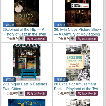
滿額折
滿額折
25.
Joined at the Hip ― A
26.
Twin Cities Picture Show
History of Jazz in the Twin
― A Century of Moviegoing
Cities
無庫存
無庫存
滿額折
滿額折
27.
Unique Eats & Eateries
28.
Excelsior Amusement
Twin Cities
Park ─ Playland of the Twin
Cities
無庫存
無庫存