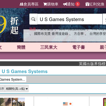
會員專區
購物車
通知
紅利兌換
5
、
、
熱搜：
東野圭吾
高希均教授回憶錄
The Odys
、
、
、
國際布克獎 臺灣漫遊錄
方念華
台灣的李登
文
簡體
三民東大
電子書
親
英國出版界指標大獎肯定！A.
/
U S Games Systems
mes System...
排序