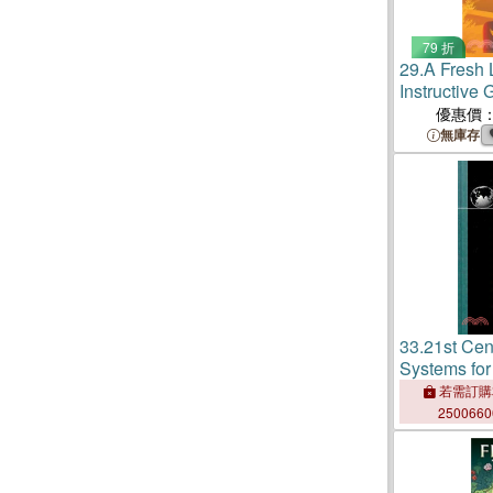
79 折
29.
A Fresh 
Instructive
Annotated b
優惠價
無庫存
33.
21st Cen
Systems for
United Stat
若需訂購
250066