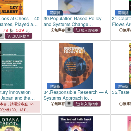
滿額折
滿額折
Look at Chess ─ 40
30.
Population-Based Policy
31.
Capit
 Games, Played and
and Systems Change
Flows Ar
y Players Like You
79
539
Approach to the Prevention
Systems 
：
無庫存
無庫
and Control of Hypertension
滿額折
滿額折
tury Innovation
34.
Responsible Research ― A
35.
Taste
 Japan and the
Systems Approach to
es
Protecting Research
無庫存
無庫
本書，請電洽客服 02-
Participants
00[分機130、131]。