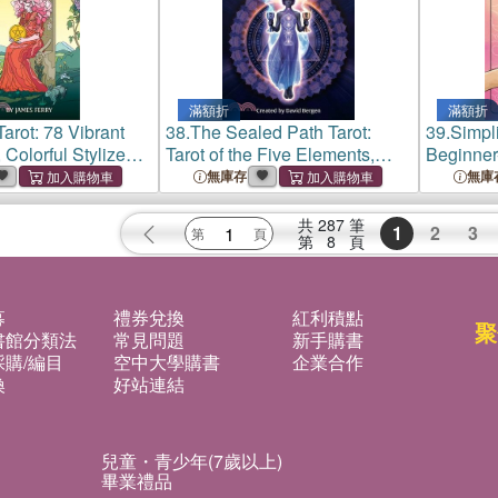
滿額折
滿額折
arot: 78 Vibrant
38.
The Sealed Path Tarot:
39.
Simpl
 Colorful Stylized
Tarot of the Five Elements,
Beginner
pired by Flora and
Versatile 97-Card Tarot Deck,
Lenorman
無庫存
無庫
Page Guidebook of
Mystical Artwork, Five Minor
Keywords
ngs, Premium Tuck
Arcana Suits, Five Extra Court
132-Page
共
287
筆
1
2
3
Cards, 13
第
8
頁
Clear Me
Ins
募
禮券兌換
紅利積點
聚
書館分類法
常見問題
新手購書
購/編目
空中大學購書
企業合作
換
好站連結
兒童・青少年(7歲以上)
畢業禮品