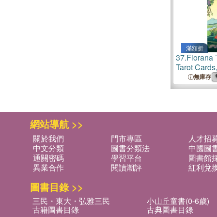
滿額折
37.
Florana T
Tarot Cards,
Artwork, Ins
無庫存
Fauna, 72-
Card Meani
Box
網站導航 >>
關於我們
門市專區
人才招
中文分類
圖書分類法
中國圖
通關密碼
學習平台
圖書館採
異業合作
閱讀潮評
紅利兌
圖書目錄 >>
三民・東大・弘雅三民
小山丘童書(0-6歲)
古籍圖書目錄
古典圖書目錄