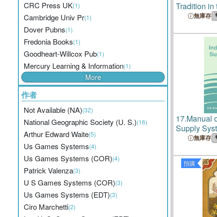
CRC Press UK
Tradition in
(1)
Imagination
無庫存
Cambridge Univ Pr
(1)
Dover Pubns
(1)
Fredonia Books
(1)
Goodheart-Willcox Pub
(1)
Mercury Learning & Information
(1)
More
作者
Not Available (NA)
(32)
17.
Manual o
National Geographic Society (U. S.)
(16)
Supply Sys
Arthur Edward Waite
(5)
無庫存
Us Games Systems
(4)
Us Games Systems (COR)
(4)
預購
Patrick Valenza
(3)
U S Games Systems (COR)
(3)
Us Games Systems (EDT)
(3)
Ciro Marchetti
(2)