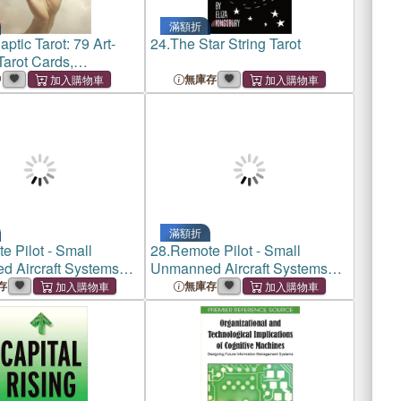
滿額折
ptic Tarot: 79 Art-
24.
The Star String Tarot
Tarot Cards,
nce-Influenced
中
無庫存
actile Intuitive
s, Hands-Focused
sm, 60-Page
ok
滿額折
e Pilot - Small
28.
Remote Pilot - Small
 Aircraft Systems
Unmanned Aircraft Systems
tudy Guide FAA-G-
(sUAS) Study Guide FAA-G-
存
無庫存
(Drone Pilot Written
8082-22: (Drone Pilot Written
)
Test Prep)