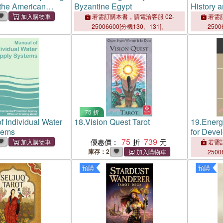
 the American
Byzantine Egypt
History a
, 1876-1926
Systems
若需訂購本書，請電洽客服 02-
若需訂
25006600[分機130、131]。
2500
75 折
f Individual Water
18.
Vision Quest Tarot
19.
Energ
tems
for Deve
75
739
優惠價：
若需訂
庫存：2
2500
預購
預購