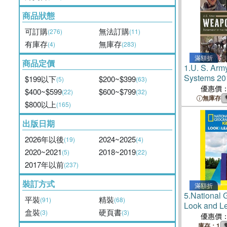
商品狀態
可訂購
無法訂購
(276)
(11)
有庫存
無庫存
(4)
(283)
滿額折
商品定價
1.
U. S. Ar
Systems 20
$199以下
$200~$399
(5)
(63)
優惠價
$400~$599
$600~$799
(22)
(32)
無庫存
$800以上
(165)
出版日期
2026年以後
2024~2025
(19)
(4)
2020~2021
2018~2019
(5)
(22)
2017年以前
(237)
裝訂方式
滿額折
5.
National 
平裝
精裝
(91)
(68)
Look and L
盒裝
硬頁書
(3)
(3)
優惠價
庫存：1