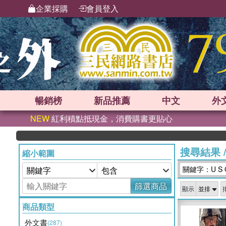
企業採購
會員登入
暢銷榜
新品
推薦
中文
外
NEW
紅利積點抵現金，消費購書更貼心
搜尋結果
縮小範圍
關鍵字：U S Ga
篩選商品
顯示
商品類型
外文書
(287)