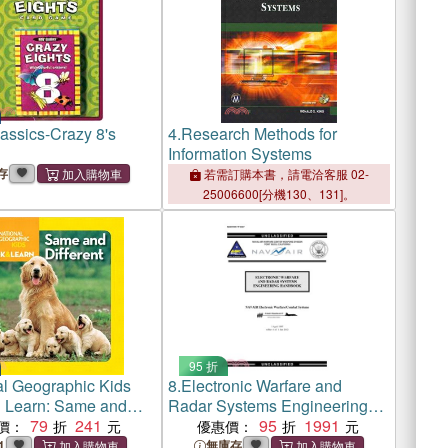
assics-Crazy 8's
4.
Research Methods for
Information Systems
存
若需訂購本書，請電洽客服 02-
25006600[分機130、131]。
95 折
al Geographic Kids
8.
Electronic Warfare and
 Learn: Same and
Radar Systems Engineering
79
241
Handbook
95
1991
價：
優惠價：
1
無庫存