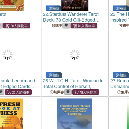
滿額折
滿額折
arot
22.
Stardust Wanderer Tarot
23.
The Ha
Deck: 78 Gold Gilt-Edged
Inspired 
Cards, Space Pirate & Mythic
Renaissa
預購中
預購
Tarot Adventure, Rider-Waite-
Imagery, T
Smith Based Deck, Zodiac-
Reading
Enhanced Readings,
Symboli
Guidebo
滿額折
滿額折
hania Lenormand:
26.
W.I.T.C.H. Tarot: Woman in
27.
Remot
ilt-Edged Cards,
Total Control of Herself,
Unmanned
rk, 108-Page Full-
Feminine Empowerment Tarot
(sUAS) S
無庫存
無庫
rated Guidebook,
Cards for Witches, Gold Gilt-
8082-22: 
tune-Telling &
Edged Deck, 208-Page
Test Prep
a
Illustrated Guideboo