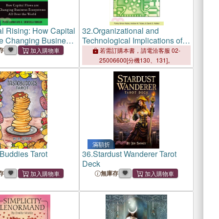
al Rising: How Capital
32.
Organizational and
e Changing Business
Technological Implications of
All over the World
Cognitive Machines:
存
若需訂購本書，請電洽客服 02-
Designing Future Information
25006600[分機130、131]。
Management Systems
滿額折
 Buddies Tarot
36.
Stardust Wanderer Tarot
Deck
存
無庫存