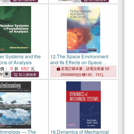
r Systems and the
12.
The Space Environment
ons of Analysis
and Its Effects on Space
9
682
Systems
惠價：
若需訂購本書，請電洽客服 02-
存
25006600[分機130、131]。
limnology ― The
16.
Dynamics of Mechanical