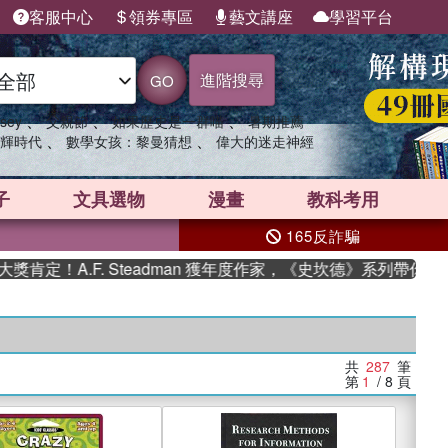
客服中心
領券專區
藝文講座
學習平台
進階搜尋
GO
、
、
、
sey
父親節
如果歷史是一群喵
暑期推薦
、
、
輝時代
數學女孩：黎曼猜想
偉大的迷走神經
子
文具選物
漫畫
教科考用
165反詐騙
F. Steadman 獲年度作家，《史坎德》系列帶你踏上熱血奇
共
287
筆
第
1
/ 8
頁