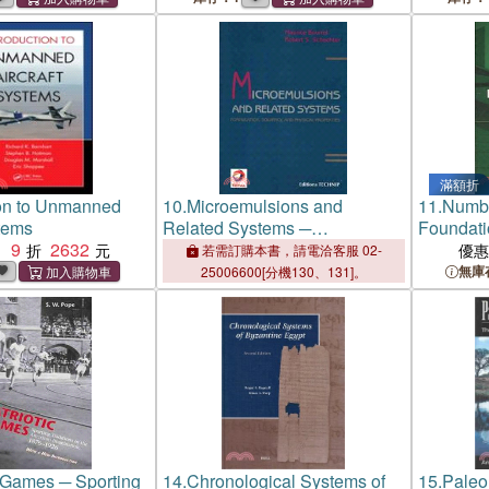
滿額折
ion to Unmanned
10.
Microemulsions and
11.
Numbe
stems
Related Systems ─
Foundati
9
2632
Formulations, Solvency and
：
優
若需訂購本書，請電洽客服 02-
Physical Properties
無庫
25006600[分機130、131]。
c Games ─ Sporting
14.
Chronological Systems of
15.
Paleo