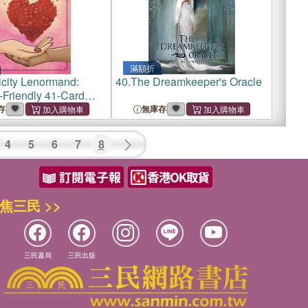
滿額折
icity Lenormand:
40.
The Dreamkeeper's Oracle
-Friendly 41-Card
d Deck with
存
無庫存
 on Cards, Includes
 Guidebook with
4
5
6
7
8
anings and Reading
焦三民 >>
三民書局
三民出版