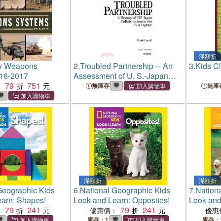
滿額折
my Weapons
2.
Troubled Partnership ─ An
3.
Kids Cl
16-2017
Assessment of U. S.-Japan
79
751
Collaboration on the Fs-X
：
無庫存
無庫
Fighter
滿額折
滿額折
Geographic Kids
6.
National Geographic Kids
7.
Nation
earn: Shapes!
Look and Learn: Opposites!
Look and
79
241
79
241
Different
：
優惠價：
優惠
庫存：1
庫存：