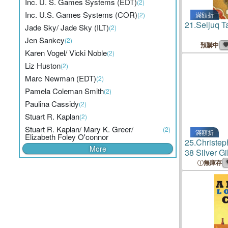
Inc. U. S. Games Systems (EDT)
(2)
Inc. U.S. Games Systems (COR)
(2)
滿額折
21.
Seljuq T
Jade Sky/ Jade Sky (ILT)
(2)
Jen Sankey
(2)
預購中
Karen Vogel/ Vicki Noble
(2)
Liz Huston
(2)
Marc Newman (EDT)
(2)
Pamela Coleman Smith
(2)
Paulina Cassidy
(2)
Stuart R. Kaplan
(2)
Stuart R. Kaplan/ Mary K. Greer/
(2)
滿額折
Elizabeth Foley O'connor
25.
Christep
More
38 Silver G
Vivid Artwo
無庫存
Color Illust
Classic For
Intuitive Re