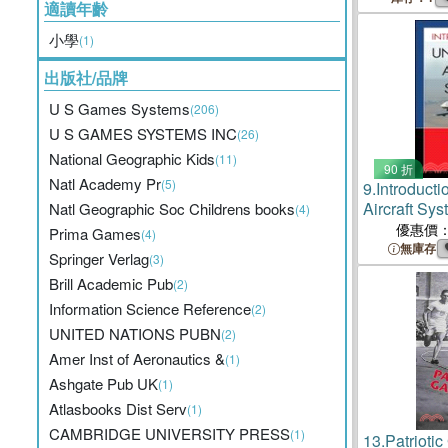
適讀年齡
小學
(1)
出版社/品牌
U S Games Systems
(206)
U S GAMES SYSTEMS INC
(26)
National Geographic Kids
(11)
90 折
Natl Academy Pr
(5)
9.
Introduct
Aircraft Sy
Natl Geographic Soc Childrens books
(4)
優惠價
Prima Games
(4)
無庫存
Springer Verlag
(3)
Brill Academic Pub
(2)
Information Science Reference
(2)
UNITED NATIONS PUBN
(2)
Amer Inst of Aeronautics &
(1)
Ashgate Pub UK
(1)
Atlasbooks Dist Serv
(1)
CAMBRIDGE UNIVERSITY PRESS
(1)
13.
Patrioti