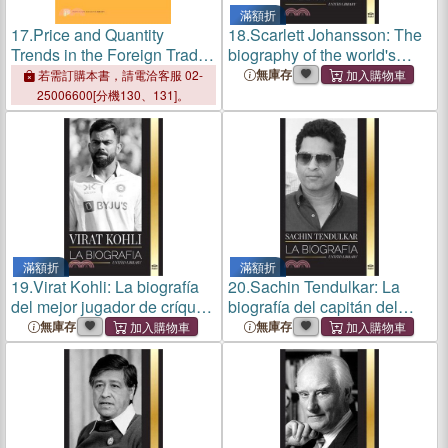
滿額折
17.
Price and Quantity
18.
Scarlett Johansson: The
Trends in the Foreign Trade
biography of the world's
of the United States
highest paid actress and her
無庫存
若需訂購本書，請電洽客服 02-
filmography
25006600[分機130、131]。
滿額折
滿額折
19.
Virat Kohli: La biografía
20.
Sachin Tendulkar: La
del mejor jugador de críquet
biografía del capitán del
que puso a la India en el
equipo nacional de cricket
無庫存
無庫存
mapa deportivo
de la India y sus logros
internacional