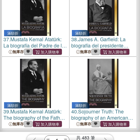
滿額折
滿額折
37.
Mustafa Kemal Atatürk:
38.
James A. Garfield: La
La biografía del Padre de los
biografía del presidente
Turcos y fundador de la
unificador y su impacto
無庫存
無庫存
Turquía Moderna
radical en Estados Unidos
滿額折
滿額折
39.
Mustafa Kemal Atatürk:
40.
Sojourner Truth: The
The biography of the Father
biography of an American
of the Turks and founder of
abolitionist and her narrative
無庫存
無庫存
Modern Turkey
for civil rights
共
483
筆