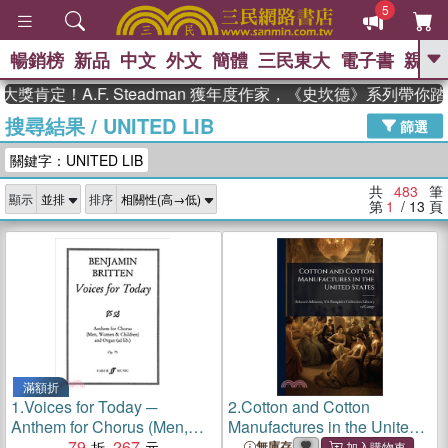
5
暢銷榜
新品
中文
外文
簡體
三民東大
電子書
親子
GO
！A.F. Steadman 獲年度作家，《史坎德》系列帶你踏上熱
搜尋結果
/
UNITED LIB
、
熱搜：
東野圭吾
高希均教授回憶錄
篩選
、
、
、
The Odyssey
父親節
如果歷
關鍵字：UNITED LIB
、
、
史是一群喵
暑期推薦
國際布克
、
、
獎 臺灣漫遊錄
方念華
台灣的李
共
483
筆
顯示
排序
、
、
登輝時代
數學女孩：黎曼猜想
第
1
/ 13
頁
偉大的迷走神經
滿額折
1.
Voices for Today ─
2.
Cotton and Cotton
Anthem for Chorus (Men,
Manufactures in the United
Women & Children) and
79
267
States
無庫存