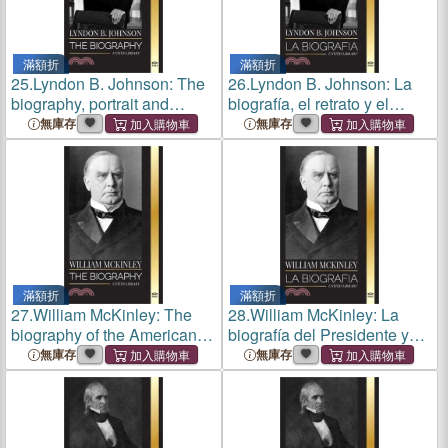
滿額折
滿額折
25.
Lyndon B. Johnson: The
26.
Lyndon B. Johnson: La
biography, portrait and
biografía, el retrato y el
triumph of an American
triunfo de un soñador y
無庫存
無庫存
dreamer and President
Presidente americano
滿額折
滿額折
27.
William McKinley: The
28.
William McKinley: La
biography of the American
biografía del Presidente y
Century President and
Arquitecto del Siglo de
無庫存
無庫存
Architect
América