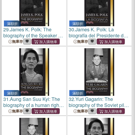
滿額折
滿額折
29.
James K. Polk: The
30.
James K. Polk: La
biography of the Speaker of
biografía del Presidente de
the House of
la Cámara de
無庫存
無庫存
Representatives that
Representantes que llegó a
became President and his
ser Presidente y su
conquest for America
conquista de América
滿額折
滿額折
31.
Aung San Suu Kyi: The
32.
Yuri Gagarin: The
biography of a human rights
biography of the Soviet pilot
activist, Nobel Peace Prize
and cosmonaut and his
無庫存
無庫存
winner, and State
journey into space
Counsellor of Myanmar