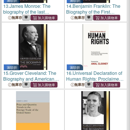
滿額折
滿額折
13.
James Monroe: The
14.
Benjamin Franklin: The
biography of the last
Biography of the First
founding father, Louisiana
American, Statesman during
無庫存
無庫存
Purchase, and fifth president
Revolution, Founding Father
of the United States
of the United States
滿額折
滿額折
15.
Grover Cleveland: The
16.
Universal Declaration of
Biography and American
Human Rights: Proclaimed
Life of the 22nd and 24th
by the United Nations
無庫存
無庫存
'Iron' president of the United
General Assembly, Paris,
States
December 1948