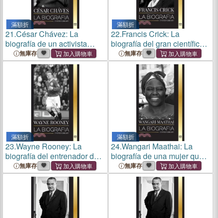
滿額折
滿額折
21.
César Chávez: La
22.
Francis Crick: La
biografía de un activista
biografía del gran científico
estadounidense de los
británico que identificó la
無庫存
無庫存
derechos civiles y sus
estructura del ADN y su
cruzadas sindicales
búsqueda del alma
滿額折
滿額折
23.
Wayne Rooney: La
24.
Wangari Maathai: La
biografía del entrenador de
biografía de una mujer que
fútbol profesional inglés y su
ganó un premio nobel de la
無庫存
無庫存
década en la premier league
paz tras plantar millones de
árboles