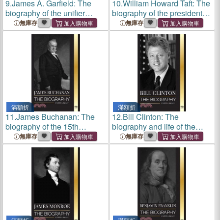
9.
James A. Garfield: The
10.
William Howard Taft: The
biography of the unifier
biography of the president
president and his radical
and Chief Justice of the
無庫存
無庫存
impact on the United States
United States and his life as
a Progressive Conservative
滿額折
滿額折
11.
James Buchanan: The
12.
Bill Clinton: The
biography of the 15th
biography and life of the
president of the United
42nd president of the United
無庫存
無庫存
States and his unpopular
States, capitalism,
legacy
expectations and scandals