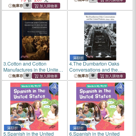
Organ (Ad Lib.) Op. 75
無庫存
滿額折
3.
Cotton and Cotton
4.
The Dumbarton Oaks
Manufactures in the United
Conversations and the
States
United Nations, 1944-1994
無庫存
無庫存
滿額折
滿額折
5.
Spanish in the United
6.
Spanish in the United