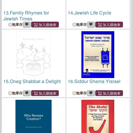
13.
Family Rhymes for
14.
Jewish Life Cycle
Jewish Times
無庫存
無庫存
15.
Oneg Shabbat a Delight
16.
Siddur Shema Yisrael
無庫存
無庫存