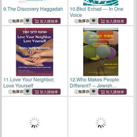
9.
The Discovery Haggadah
10.
Bkol Echad ― In One
Voice
無庫存
無庫存
11.
Love Your Neighbor,
12.
Who Makes People
Love Yourself
Different? ─ Jewish
Perspective on People with
無庫存
無庫存
Disabilities