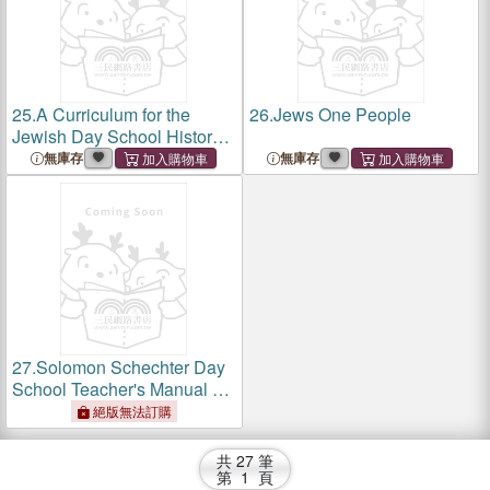
25.
A Curriculum for the
26.
Jews One People
Jewish Day School History
Section 2 and Rabbinics
無庫存
無庫存
Section 3
27.
Solomon Schechter Day
School Teacher's Manual ―
Tefillah Curriculum
絕版無法訂購
共
27
筆
第
1
頁