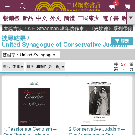
5
暢銷榜
新品
中文
外文
簡體
三民東大
電子書
親子
GO
肯定！A.F. Steadman 獲年度作家，《史坎德》系列帶你踏
搜尋結果
/
、
熱搜：
東野圭吾
高希均教授回憶錄
篩選
United Synagogue of Conservative Judaism
、
、
、
The Odyssey
父親節
如果歷
、
、
史是一群喵
暑期推薦
國際布克
關鍵字：United Synagogue...
、
、
獎 臺灣漫遊錄
方念華
台灣的李
、
、
登輝時代
數學女孩：黎曼猜想
共
27
筆
顯示
排序
偉大的迷走神經
第
1
/ 1
頁
1.
Passionate Centrism ─
2.
Conservative Judaism ─
One Rabbi's Judaism
Our Ancestors to Our