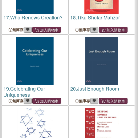
17.
Who Renews Creation?
18.
Tiku Shofar Mahzor
無庫存
無庫存
19.
Celebrating Our
20.
Just Enough Room
Uniqueness
無庫存
無庫存