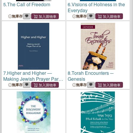
5.
The Call of Freedom
6.
Visions of Holiness in the
Everyday
無庫存
無庫存
7.
Higher and Higher ―
8.
Torah Encounters ─
Making Jewish Prayer Part
Genesis
of Us
無庫存
無庫存