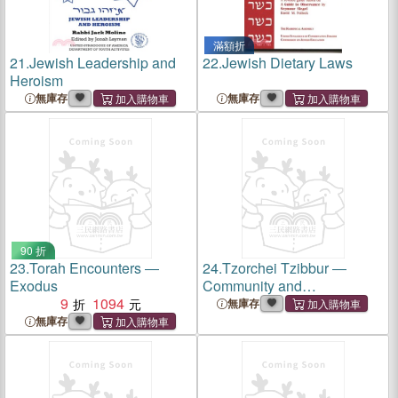
滿額折
21.
Jewish Leadership and
22.
Jewish Dietary Laws
Heroism
無庫存
無庫存
90 折
23.
Torah Encounters ―
24.
Tzorchei Tzibbur ―
Exodus
Community and
9
1094
Responsibility in the Jewish
無庫存
Tradition
無庫存