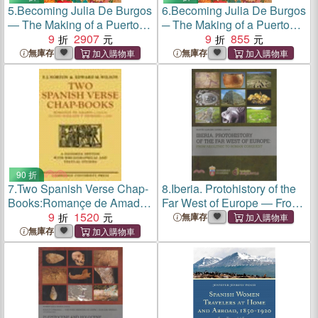
5.
Becoming Julia De Burgos
6.
Becoming Julia De Burgos
― The Making of a Puerto
─ The Making of a Puerto
Rican Icon
9
2907
Rican Icon
9
855
無庫存
無庫存
90 折
7.
Two Spanish Verse Chap-
8.
Iberia. Protohistory of the
Books:Romançe de Amadis
Far West of Europe ― From
(c. 1515-19), Juyzio Hallado
9
1520
Neolithic to Roman
無庫存
Y Trabado (c. 1510)
Conquest
無庫存