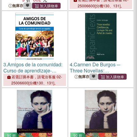
無庫存
25006600[分機130、131]。
3.
Amigos de la comunidad:
4.
Carmen De Burgos ─
Curso de aprendizaje-
Three Novellas:
servicio en español
Confidencias, La mujer fr燰
無庫存
若需訂購本書，請電洽客服 02-
and Pu鎙l de claveles
25006600[分機130、131]。
90 折
90 折