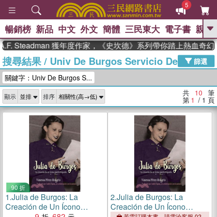
5
暢銷榜
新品
中文
外文
簡體
三民東大
電子書
親子
GO
. Steadman 獲年度作家，《史坎德》系列帶你踏上熱血奇幻旅
搜尋結果
/
Univ De Burgos Servicio De
、
熱搜：
東野圭吾
高希均教授回憶錄
篩選
、
、
、
The Odyssey
父親節
如果歷
關鍵字：Univ De Burgos S...
、
、
史是一群喵
暑期推薦
國際布克
、
、
獎 臺灣漫遊錄
方念華
台灣的李
共
10
筆
顯示
排序
、
、
登輝時代
數學女孩：黎曼猜想
第
1
/ 1
頁
偉大的迷走神經
90 折
1.
Julia de Burgos: La
2.
Julia de Burgos: La
Creación de Un Ícono
Creación de Un Ícono
Puertorriqueño
9
682
Puertorriqueño
若需訂購本書，請電洽客服 02-