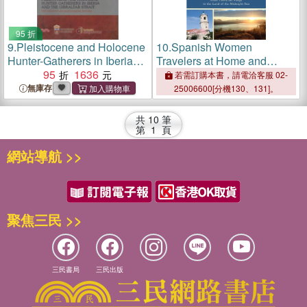
95 折
9.
Pleistocene and Holocene
10.
Spanish Women
Hunter-Gatherers in Iberia
Travelers at Home and
and the Gibraltar Strait：The
95
1636
Abroad, 1850-1920 ― From
若需訂購本書，請電洽客服 02-
current archaeological
Tierra Del Fuego to the Land
無庫存
25006600[分機130、131]。
record
of the Midnight Sun
共
10
筆
第
1
頁
網站導航 >>
聚焦三民 >>
三民書局
三民出版