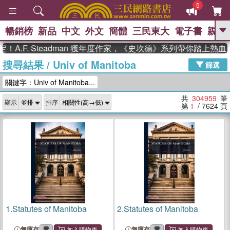
5
暢銷榜
新品
中文
外文
簡體
三民東大
電子書
親子
GO
. Steadman 獲年度作家，《史坎德》系列帶你踏上熱血奇幻旅
搜尋結果
/
Univ of Manitoba
、
熱搜：
東野圭吾
高希均教授回憶錄
篩選
、
、
、
The Odyssey
父親節
如果歷
關鍵字：Univ of Manitoba...
、
、
史是一群喵
暑期推薦
國際布克
、
、
獎 臺灣漫遊錄
方念華
台灣的李
共
304959
筆
顯示
排序
、
、
登輝時代
數學女孩：黎曼猜想
第
1
/ 7624
頁
偉大的迷走神經
1.
Statutes of Manitoba
2.
Statutes of Manitoba
無庫存
無庫存