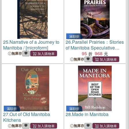
滿額折
25.
Narrative of a Journey to
26.
Parallel Prairies：Stories
Manitoba / [microform]
of Manitoba Speculative
Fiction
95
968
無庫存
無庫存
滿額折
滿額折
27.
Out of Old Manitoba
28.
Made in Manitoba
Kitchens
無庫存
無庫存