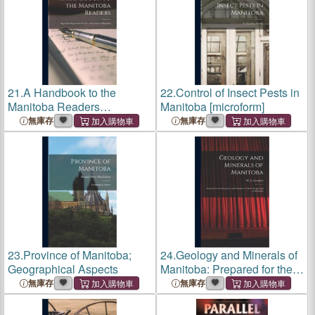
21.
A Handbook to the
22.
Control of Insect Pests in
Manitoba Readers
Manitoba [microform]
[microform]: Especially
無庫存
無庫存
Prepared for the Use of
Teachers in Manitoba
23.
Province of Manitoba;
24.
Geology and Minerals of
Geographical Aspects
Manitoba: Prepared for the
Instruction and Guidance of
無庫存
無庫存
Those Prospecting in
Manitoba