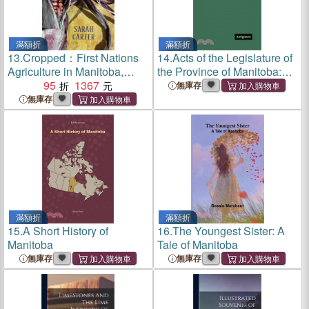
滿額折
滿額折
13.
Cropped：First Nations
14.
Acts of the Legislature of
Agriculture in Manitoba,
the Province of Manitoba:
1871 to 1971
95
1367
Acts of the Legislature of the
無庫存
Province of Manitoba
無庫存
滿額折
滿額折
15.
A Short History of
16.
The Youngest Sister: A
Manitoba
Tale of Manitoba
無庫存
無庫存