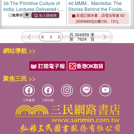
39.
The Primitive Culture of
40.
MMM... Manitoba: The
India; Lectures Delivered in
Stories Behind the Foods
1922 at the School of
We Eat
無庫存
若需訂購本書，請電洽客服 02-
Oriental Studies (Univ. of
25006600[分機130、131]。
London)
共
304959
筆
第
7624
頁
網站導航 >>
聚焦三民 >>
三民書局
三民出版