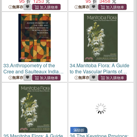
Manitoba Newspapers
95
1253
Manitoba Newspapers
95
3458
無庫存
無庫存
33.
Anthropometry of the
34.
Manitoba Flora: A Guide
Cree and Saulteaux Indians
to the Vascular Plants of
in Northeastern Manitoba
Manitoba: Volume 1: Spore-
無庫存
無庫存
Producing Plants, Conifers,
and Monocots
滿額折
35.
Manitoba Flora: A Guide
36.
The Keystone Province: