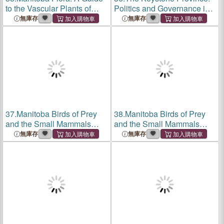
to the Vascular Plants of
Politics and Governance in
Manitoba: Volume 1: Spore-
Manitoba
無庫存
無庫存
Producing Plants, Conifers,
and Monocots
37.
Manitoba Birds of Prey
38.
Manitoba Birds of Prey
and the Small Mammals
and the Small Mammals
Destroyed by Them
Destroyed by Them
無庫存
無庫存