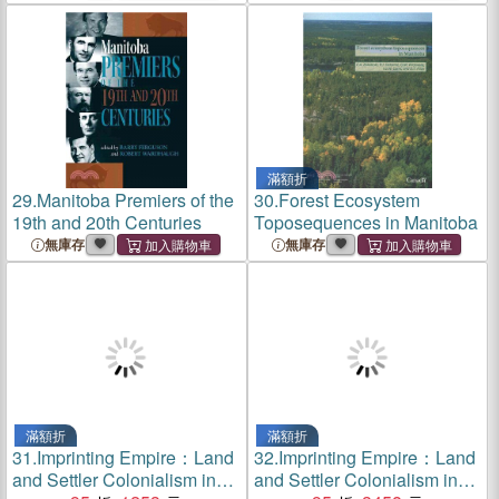
滿額折
29.
Manitoba Premiers of the
30.
Forest Ecosystem
19th and 20th Centuries
Toposequences in Manitoba
無庫存
無庫存
滿額折
滿額折
31.
Imprinting Empire：Land
32.
Imprinting Empire：Land
and Settler Colonialism in
and Settler Colonialism in