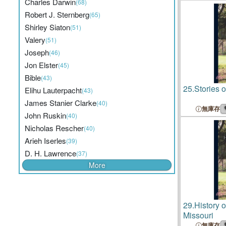
Charles Darwin
(68)
Robert J. Sternberg
(65)
Shirley Siaton
(51)
Valery
(51)
Joseph
(46)
Jon Elster
(45)
Bible
(43)
25.
Stories o
Elihu Lauterpacht
(43)
James Stanier Clarke
(40)
無庫存
John Ruskin
(40)
Nicholas Rescher
(40)
Arieh Iserles
(39)
D. H. Lawrence
(37)
More
29.
History 
Missouri
無庫存