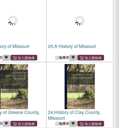
ory of Missouri
20.
A History of Missouri
存
無庫存
ry of Greene County,
24.
History of Clay County,
Missouri
存
無庫存