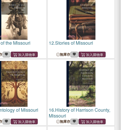
of the Missouri
12.
Stories of Missouri
存
無庫存
ntology of Missouri
16.
History of Harrison County,
Missouri
存
無庫存