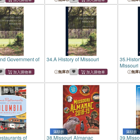
and Government of
34.
A History of Missouri
35.
Histor
Missouri
無庫存
無庫
滿額折
滿額折
estaurants of
38.
Missouri Almanac
39.
Misso