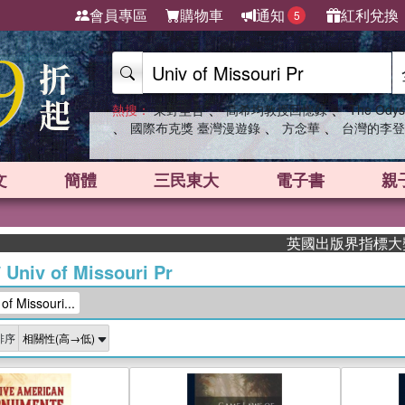
會員專區
購物車
通知
紅利兌換
5
、
、
熱搜：
東野圭吾
高希均教授回憶錄
The Odys
、
、
、
國際布克獎 臺灣漫遊錄
方念華
台灣的李登
文
簡體
三民東大
電子書
親
英國出版界指標大獎肯定！A.
/
Univ of Missouri Pr
 Missouri...
排序