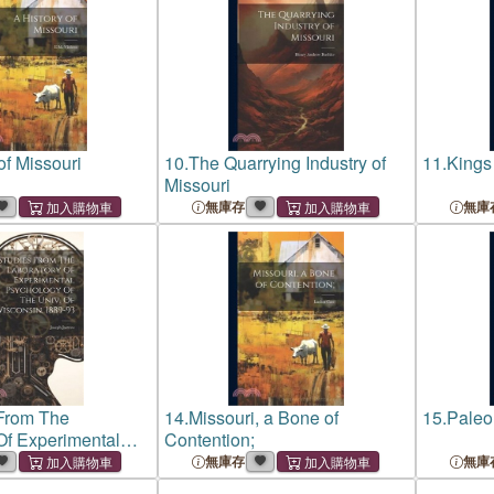
of Missouri
10.
The Quarrying Industry of
11.
Kings 
Missouri
無庫存
無庫
From The
14.
Missouri, a Bone of
15.
Paleo
Of Experimental
Contention;
Of The Univ. Of
無庫存
無庫
 1889-93