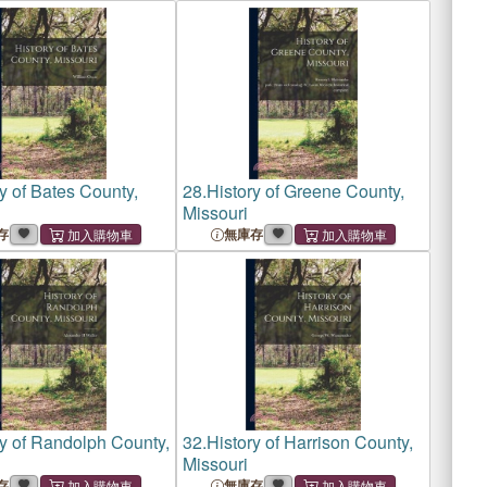
y of Bates County,
28.
History of Greene County,
Missouri
存
無庫存
ry of Randolph County,
32.
History of Harrison County,
Missouri
存
無庫存