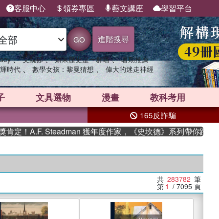
客服中心
領券專區
藝文講座
學習平台
進階搜尋
GO
、
、
、
sey
父親節
如果歷史是一群喵
暑期推薦
、
、
輝時代
數學女孩：黎曼猜想
偉大的迷走神經
子
文具選物
漫畫
教科考用
165反詐騙
F. Steadman 獲年度作家，《史坎德》系列帶你踏上熱血奇幻
共
283782
筆
第
1
/ 7095
頁