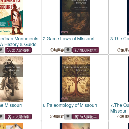
merican Monuments
2.
Game Laws of Missouri
3.
The Con
 A History & Guide
無庫存
無庫
he Missouri
6.
Paleontology of Missouri
7.
The Qua
Missouri
無庫存
無庫