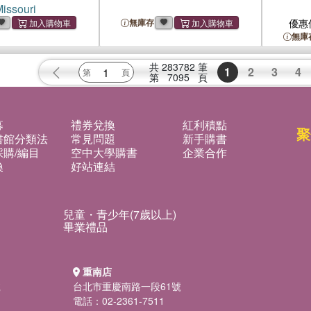
issouri
無庫存
優惠
無庫
共
283782
筆
1
2
3
4
第
7095
頁
募
禮券兌換
紅利積點
聚
書館分類法
常見問題
新手購書
購/編目
空中大學購書
企業合作
換
好站連結
兒童・青少年(7歲以上)
畢業禮品
重南店
號
台北市重慶南路一段61號
電話：02-2361-7511