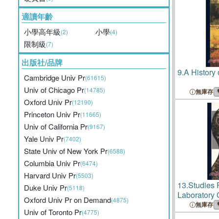
適讀年齡
小學高年級
小學
(2)
(4)
限制級
(7)
出版社/品牌
9.
A History 
Cambridge Univ Pr
(61615)
Univ of Chicago Pr
(14785)
無庫存
Oxford Univ Pr
(12190)
Princeton Univ Pr
(11665)
Univ of California Pr
(9167)
Yale Univ Pr
(7402)
State Univ of New York Pr
(6588)
Columbia Univ Pr
(6474)
Harvard Univ Pr
(5503)
13.
Studies 
Duke Univ Pr
(5118)
Laboratory 
Oxford Univ Pr on Demand
(4875)
Psychology 
無庫存
Univ of Toronto Pr
(4775)
Wisconsin,