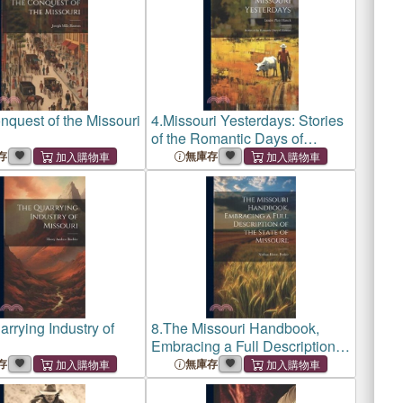
quest of the Missouri
4.
Missouri Yesterdays: Stories
of the Romantic Days of
Missouri
存
無庫存
rrying Industry of
8.
The Missouri Handbook,
Embracing a Full Description
of the State of Missouri;
存
無庫存