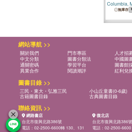
Columbia, M
無庫存
網站導航 >>
關於我們
門市專區
人才招
中文分類
圖書分類法
中國圖
通關密碼
學習平台
圖書館採
異業合作
閱讀潮評
紅利兌
圖書目錄 >>
三民・東大・弘雅三民
小山丘童書(0-6歲)
古籍圖書目錄
古典圖書目錄
聯絡資訊 >>
網路書店
復北店
台北市復興北路386號
台北市復興北路386
電話：02-2500-6600轉 130、131
電話：02-2500-6600