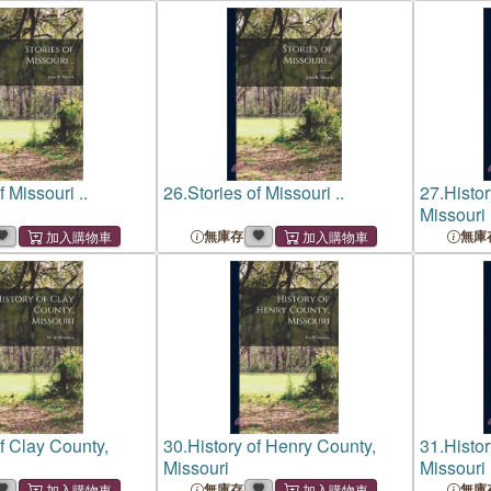
f Missouri ..
26.
Stories of Missouri ..
27.
Histor
Missouri
無庫存
無庫
of Clay County,
30.
History of Henry County,
31.
Histo
Missouri
Missouri
無庫存
無庫