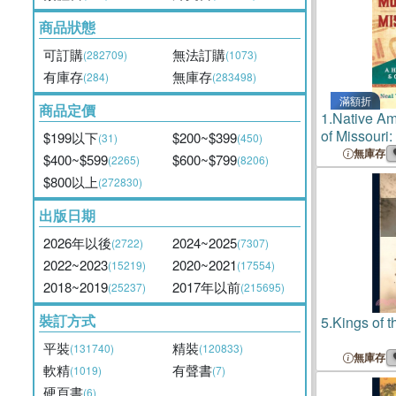
商品狀態
可訂購
無法訂購
(282709)
(1073)
有庫存
無庫存
(284)
(283498)
滿額折
商品定價
1.
Native A
of Missouri:
$199以下
$200~$399
(31)
(450)
無庫存
$400~$599
$600~$799
(2265)
(8206)
$800以上
(272830)
出版日期
2026年以後
2024~2025
(2722)
(7307)
2022~2023
2020~2021
(15219)
(17554)
2018~2019
2017年以前
(25237)
(215695)
裝訂方式
5.
Kings of t
平裝
精裝
(131740)
(120833)
無庫存
軟精
有聲書
(1019)
(7)
硬頁書
(6)