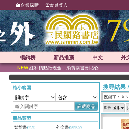
企業採購
會員登入
暢銷榜
新品
推薦
中文
外
NEW
紅利積點抵現金，消費購書更貼心
搜尋結果
縮小範圍
關鍵字：Univ of
篩選商品
顯示
商品類型
繁體書
外文書
(153)
(283629)