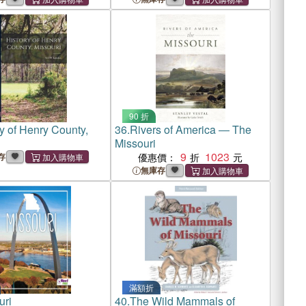
90 折
y of Henry County,
36.
Rivers of America ― The
Missouri
9
1023
存
優惠價：
無庫存
滿額折
uri
40.
The Wild Mammals of