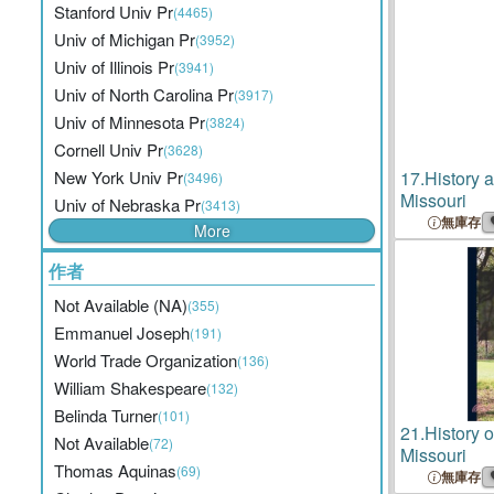
Stanford Univ Pr
(4465)
Univ of Michigan Pr
(3952)
Univ of Illinois Pr
(3941)
Univ of North Carolina Pr
(3917)
Univ of Minnesota Pr
(3824)
Cornell Univ Pr
(3628)
New York Univ Pr
17.
History 
(3496)
Missouri
Univ of Nebraska Pr
(3413)
無庫存
More
作者
Not Available (NA)
(355)
Emmanuel Joseph
(191)
World Trade Organization
(136)
William Shakespeare
(132)
Belinda Turner
(101)
21.
History 
Not Available
(72)
Missouri
Thomas Aquinas
(69)
無庫存