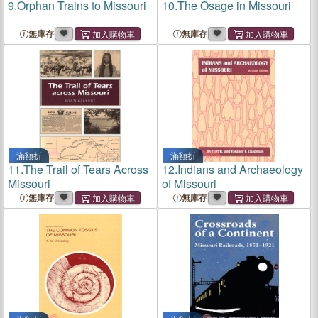
9.
Orphan Trains to Missouri
10.
The Osage in Missouri
無庫存
無庫存
滿額折
滿額折
11.
The Trail of Tears Across
12.
Indians and Archaeology
Missouri
of Missouri
無庫存
無庫存