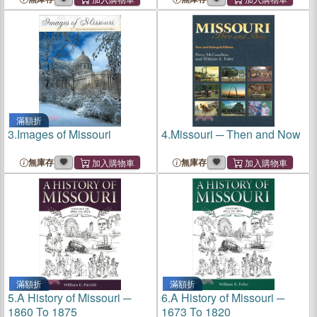
滿額折
3.
Images of Missouri
4.
Missouri ─ Then and Now
無庫存
無庫存
滿額折
滿額折
5.
A History of Missouri ─
6.
A History of Missouri ─
1860 To 1875
1673 To 1820