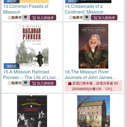
滿額折
滿額折
13.
Common Fossils of
14.
Crossroads of a
Missouri
Continent: Missouri
Railroads, 1851-1921
無庫存
無庫存
滿額折
15.
A Missouri Railroad
16.
The Missouri River
Pioneer ─ The Life of Louis
Journals of John James
Houck
Audubon
無庫存
若需訂購本書，請電洽客服 02-
25006600[分機130、131]。