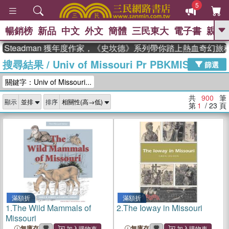
5
暢銷榜
新品
中文
外文
簡體
三民東大
電子書
親子
GO
eadman 獲年度作家，《史坎德》系列帶你踏上熱血奇幻旅程
搜尋結果
/
Univ of Missouri Pr PBKMISLB
、
熱搜：
東野圭吾
高希均教授回憶錄
篩選
、
、
、
The Odyssey
父親節
如果歷
關鍵字：Univ of Missouri...
、
、
史是一群喵
暑期推薦
國際布克
、
、
獎 臺灣漫遊錄
方念華
台灣的李
共
900
筆
顯示
排序
、
、
登輝時代
數學女孩：黎曼猜想
第
1
/ 23
頁
偉大的迷走神經
滿額折
滿額折
1.
The Wild Mammals of
2.
The Ioway in Missouri
Missouri
無庫存
無庫存