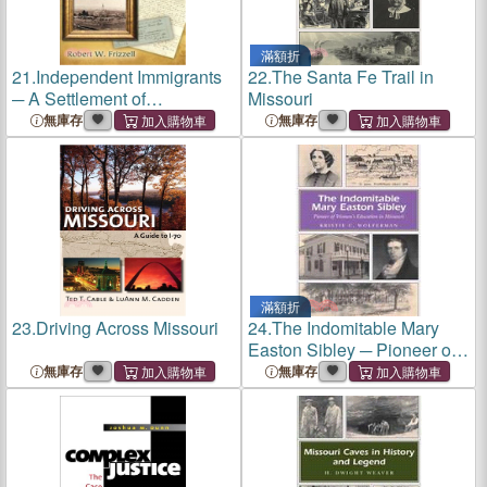
滿額折
21.
Independent Immigrants
22.
The Santa Fe Trail in
─ A Settlement of
Missouri
Hanoverian Germans in
無庫存
無庫存
Western Missouri
滿額折
23.
Driving Across Missouri
24.
The Indomitable Mary
Easton Sibley ─ Pioneer of
Women's Education in
無庫存
無庫存
Missouri