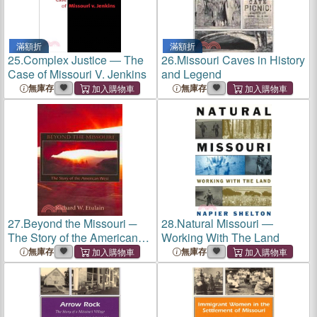
滿額折
滿額折
25.
Complex Justice ― The
26.
Missouri Caves in History
Case of Missouri V. Jenkins
and Legend
無庫存
無庫存
27.
Beyond the Missouri ─
28.
Natural Missouri ―
The Story of the American
Working With The Land
West
無庫存
無庫存