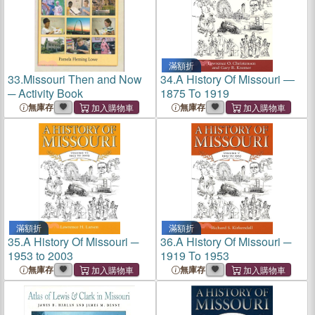
滿額折
33.
Missouri Then and Now
34.
A History Of Missouri ―
─ Activity Book
1875 To 1919
無庫存
無庫存
滿額折
滿額折
35.
A History Of Missouri ─
36.
A History Of Missouri ─
1953 to 2003
1919 To 1953
無庫存
無庫存