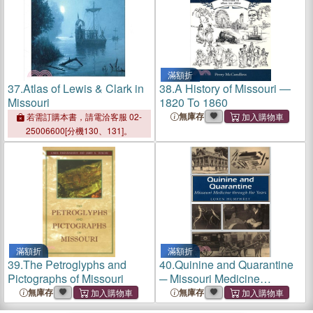
滿額折
37.
Atlas of Lewis & Clark in
38.
A History of Missouri ―
Missouri
1820 To 1860
無庫存
若需訂購本書，請電洽客服 02-
25006600[分機130、131]。
滿額折
滿額折
39.
The Petroglyphs and
40.
Quinine and Quarantine
Pictographs of Missouri
─ Missouri Medicine
Through the Years
無庫存
無庫存