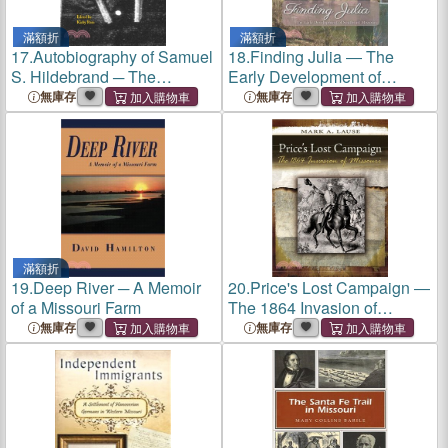
滿額折
滿額折
17.
Autobiography of Samuel
18.
Finding Julia ― The
S. Hildebrand ─ The
Early Development of
Renowned Missouri
Southeast Missouri
無庫存
無庫存
Bushwhacker
滿額折
19.
Deep River ─ A Memoir
20.
Price's Lost Campaign ―
of a Missouri Farm
The 1864 Invasion of
Missouri
無庫存
無庫存