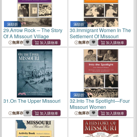
滿額折
滿額折
29.
Arrow Rock ─ The Story
30.
Immigrant Women In The
Of A Missouri Village
Settlement Of Missouri
無庫存
無庫存
滿額折
31.
On The Upper Missouri
32.
Into The Spotlight—Four
Missouri Women
無庫存
無庫存