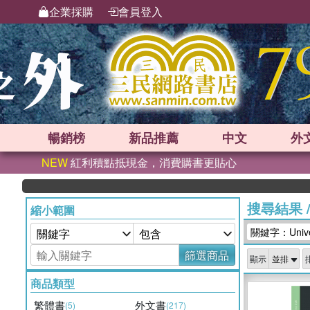
企業採購
會員登入
暢銷榜
新品
推薦
中文
外
NEW
紅利積點抵現金，消費購書更貼心
搜尋結果
縮小範圍
關鍵字：Univers
篩選商品
顯示
商品類型
繁體書
外文書
(5)
(217)