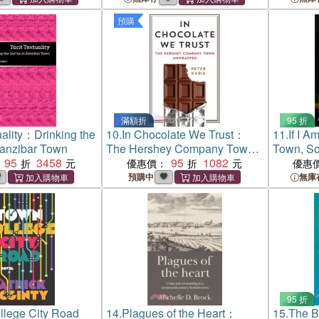
預購
滿額折
95 折
uality：Drinking the
10.
In Chocolate We Trust：
11.
If I A
Zanzibar Town
The Hershey Company Town
Town, So
95
3458
Unwrapped
95
1082
Happene
優惠價：
優惠
Times of
預購中
無庫
Correspo
95 折
llege City Road
14.
Plagues of the Heart：
15.
The B