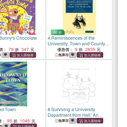
90 折
Bunny's Chocolate
4.
Reminiscences of the
University, Town and County of
79
347
Cambridge, from the Year 1780
9
2835
價：
優惠價：
2 Volume Set
1
無庫存
ed Town
8.
Surviving a University
Department from Hell: An
95
1045
Exposé of the University of
價：
無庫存
Cape Town (UCT)
存