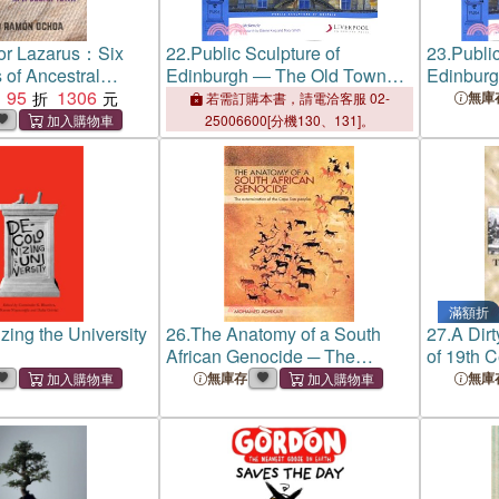
for Lazarus：Six
22.
Public Sculpture of
23.
Public
 of Ancestral
Edinburgh ― The Old Town
Edinbur
n a Cuban Town
95
1306
and South Edinburgh
and Sout
無庫
若需訂購本書，請電洽客服 02-
25006600[分機130、131]。
滿額折
zing the University
26.
The Anatomy of a South
27.
A Dir
African Genocide ─ The
of 19th 
Extermination of the Cape San
無庫存
無庫
Peoples