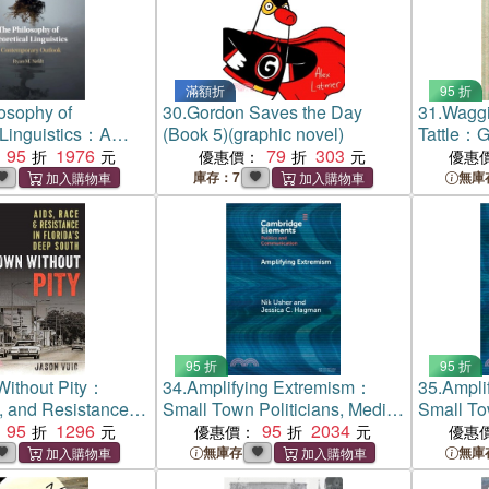
滿額折
95 折
osophy of
30.
Gordon Saves the Day
31.
Waggi
 Linguistics：A
(Book 5)(graphic novel)
Tattle：G
ry Outlook
95
1976
79
303
Reputati
優惠價：
優惠
Souther
庫存：7
無庫
95 折
95 折
Without Pity：
34.
Amplifying Extremism：
35.
Ampli
 and Resistance in
Small Town Politicians, Media
Small To
eep South
95
1296
Storms, and American
95
2034
Storms, 
優惠價：
優惠
Journalism
Journali
無庫存
無庫