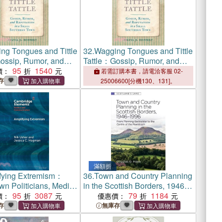
ng Tongues and Tittle
32.
Wagging Tongues and Tittle
ossip, Rumor, and
Tattle：Gossip, Rumor, and
on in a Small
95
1540
Reputation in a Small
價：
若需訂購本書，請電洽客服 02-
n Town
Southern Town
存
25006600[分機130、131]。
滿額折
fying Extremism：
36.
Town and Country Planning
wn Politicians, Media
in the Scottish Borders, 1946-
and American
95
3087
1996：From Planning
79
1184
價：
優惠價：
sm
Backwater to the Centre of the
存
無庫存
Maelstrom