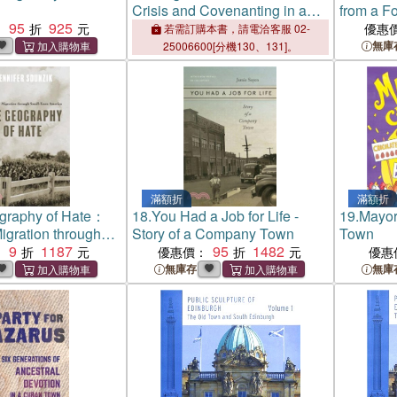
Crisis and Covenanting in a
from a F
95
925
Seventeenth-Century Scottish
：
優惠
若需訂購本書，請電洽客服 02-
Town
無庫
25006600[分機130、131]。
滿額折
滿額折
graphy of Hate：
18.
You Had a Job for Life -
19.
Mayor
igration through
Story of a Company Town
Town
 America
9
1187
95
1482
：
優惠價：
優惠
無庫存
無庫