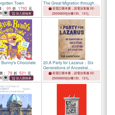
orgotten Town
The Great Migration through
95
1792
Small-Town America
價：
若需訂購本書，請電洽客服 02-
存
25006600[分機130、131]。
 Bunny's Chocolate
20.
A Party for Lazarus：Six
Generations of Ancestral
79
521
Devotion in a Cuban Town
價：
若需訂購本書，請電洽客服 02-
存
25006600[分機130、131]。