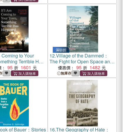
滿額折
m Coming to Your
12.
Village of the Dammed：
mething Terrible Has
The Fight for Open Space and
d：The Life and
95
1601
the Flooding of a Connecticut
95
1482
價：
優惠價：
 a Domestic War
Town
存
無庫存
ndent
ook of Bauer：Stories
16.
The Geography of Hate：