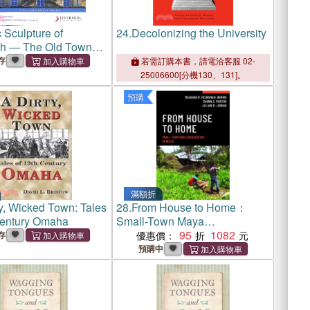
 Sculpture of
24.
Decolonizing the University
gh ― The Old Town
h Edinburgh
存
若需訂購本書，請電洽客服 02-
25006600[分機130、131]。
預購
滿額折
ty, Wicked Town: Tales
28.
From House to Home：
Century Omaha
Small-Town Maya
Archaeology in Belize
95
1082
存
優惠價：
預購中