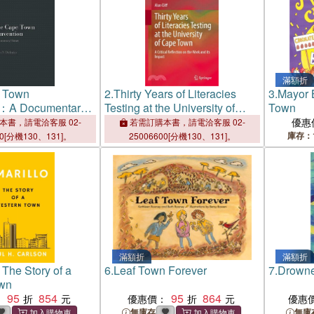
滿額折
 Town
2.
Thirty Years of Literacies
3.
Mayor 
n：A Documentary
Testing at the University of
Town
Cape Town: A Critical
優惠
本書，請電洽客服 02-
若需訂購本書，請電洽客服 02-
Reflection on the Work and Its
庫存：
00[分機130、131]。
25006600[分機130、131]。
Impact
滿額折
滿額折
The Story of a
6.
Leaf Town Forever
7.
Drown
wn
95
854
95
864
：
優惠價：
優惠
無庫存
無庫