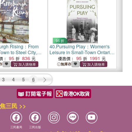
95 折
burgh Rising：From
40.
Pursuing Play：Women's
Town to Steel City,
Leisure in Small-Town Ontario,
20
95
836
1870-1914
95
1991
價：
優惠價：
存
無庫存
3
4
5
6
焦三民 >>
三民書局
三民出版