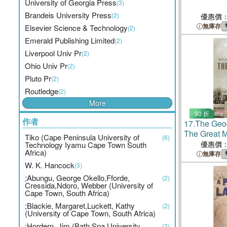
University of Georgia Press
(3)
Brandeis University Press
(2)
優惠價
無庫存
Elsevier Science & Technology
(2)
Emerald Publishing Limited
(2)
Liverpool Univ Pr
(2)
Ohio Univ Pr
(2)
Pluto Pr
(2)
Routledge
(2)
More
90 折
作者
17.
The Geo
The Great M
Tiko (Cape Peninsula University of
(6)
Small-Town
優惠價
Technology Iyamu Cape Town South
Africa)
無庫存
W. K. Hancock
(3)
;Abungu, George Okello,Fforde,
(2)
Cressida,Ndoro, Webber (University of
Cape Town, South Africa)
;Blackie, Margaret,Luckett, Kathy
(2)
(University of Cape Town, South Africa)
;Hordern, Jim (Bath Spa University,
(2)