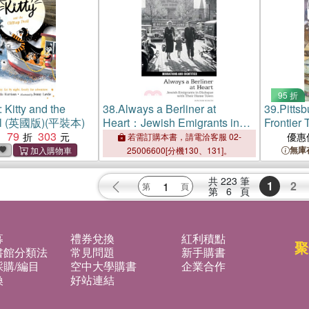
95 折
: Kitty and the
38.
Always a Berliner at
39.
Pitts
eril (英國版)(平裝本)
Heart：Jewish Emigrants in
Frontier 
79
303
Dialogue with Their Home
1750-19
：
優惠
若需訂購本書，請電洽客服 02-
Town
無庫
25006600[分機130、131]。
共
223
筆
1
2
第
6
頁
募
禮券兌換
紅利積點
聚
書館分類法
常見問題
新手購書
購/編目
空中大學購書
企業合作
換
好站連結