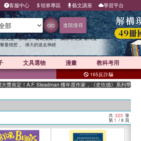
客服中心
領券專區
藝文講座
學習平台
進階搜尋
GO
、
、
果歷史是一群喵
暑期推薦
國際布克獎 臺灣漫
、
黎曼猜想
偉大的迷走神經
子
文具選物
漫畫
教科考用
165反詐騙
.F. Steadman 獲年度作家，《史坎德》系列帶你踏上熱血奇
共
223
筆
第
1
/ 6
頁