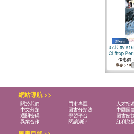
滿額折
37.
Kitty #16
Clifftop P
優惠價
庫存 > 10
網站導航 >>
關於我們
門市專區
人才招
中文分類
圖書分類法
中國圖
通關密碼
學習平台
圖書館採
異業合作
閱讀潮評
紅利兌
圖書目錄 >>