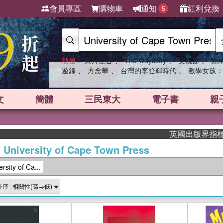
會員專區
購物車
通知
紅利兌換
5
、
、
、
熱搜：
東野圭吾
The Odyssey
父親節
如
、
、
、
遊錄
方念華
台灣的李登輝時代
數學女孩：
文
簡體
三民東大
電子書
親
英國出版界指標大獎肯定！A
/
University of Cape Town Press
ity of Ca...
排序