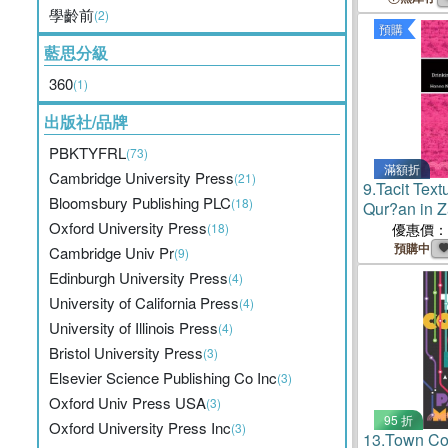
學齡前
(2)
預購
藍思分級
360
(1)
出版社/品牌
PBKTYFRL
(73)
滿額折
Cambridge University Press
(21)
9.
Tacit Text
Bloomsbury Publishing PLC
(18)
Qur?an in 
Oxford University Press
(18)
優惠價：
預購中
Cambridge Univ Pr
(9)
Edinburgh University Press
(4)
University of California Press
(4)
University of Illinois Press
(4)
Bristol University Press
(3)
Elsevier Science Publishing Co Inc
(3)
Oxford Univ Press USA
(3)
95 折
Oxford University Press Inc
(3)
13.
Town Co