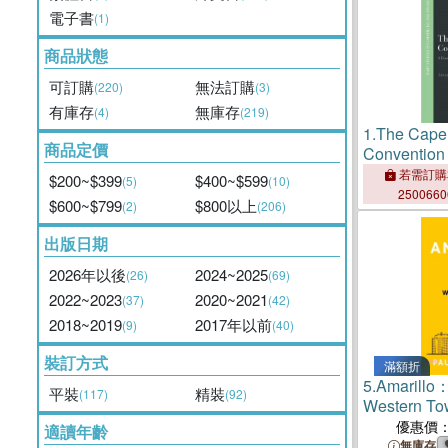
電子書
(1)
商品狀態
可訂購
無法訂購
(220)
(3)
有庫存
無庫存
(4)
(219)
1.
The Cape
商品定價
Conventio
History
若需訂購
$200~$399
$400~$599
(5)
(10)
250066
$600~$799
$800以上
(2)
(206)
出版日期
2026年以後
2024~2025
(26)
(69)
2022~2023
2020~2021
(37)
(42)
2018~2019
2017年以前
(9)
(40)
裝訂方式
滿額折
5.
Amarillo：
平裝
精裝
(117)
(92)
Western To
優惠價
適讀年齡
無庫存