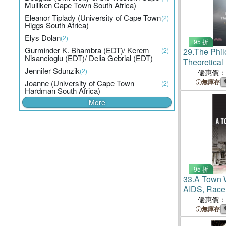
Mulliken Cape Town South Africa)
Eleanor Tiplady (University of Cape Town
(2)
Higgs South Africa)
Elys Dolan
(2)
95 折
Gurminder K. Bhambra (EDT)/ Kerem
(2)
29.
The Phil
Nisancioglu (EDT)/ Delia Gebrial (EDT)
Theoretical
Jennifer Sdunzik
(2)
Contempora
優惠價：
無庫存
Joanne (University of Cape Town
(2)
Hardman South Africa)
More
95 折
33.
A Town 
AIDS, Race,
Florida's D
優惠價：
無庫存