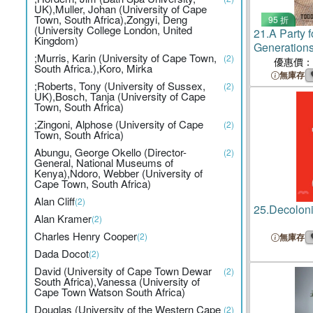
UK),Muller, Johan (University of Cape
Town, South Africa),Zongyi, Deng
95 折
(University College London, United
21.
A Party 
Kingdom)
Generations
;Murris, Karin (University of Cape Town,
(2)
Devotion i
優惠價：
South Africa.),Koro, Mirka
無庫存
;Roberts, Tony (University of Sussex,
(2)
UK),Bosch, Tanja (University of Cape
Town, South Africa)
;Zingoni, Alphose (University of Cape
(2)
Town, South Africa)
Abungu, George Okello (Director-
(2)
General, National Museums of
Kenya),Ndoro, Webber (University of
Cape Town, South Africa)
Alan Cliff
(2)
25.
Decoloni
Alan Kramer
(2)
Charles Henry Cooper
(2)
無庫存
Dada Docot
(2)
David (University of Cape Town Dewar
(2)
South Africa),Vanessa (University of
Cape Town Watson South Africa)
Douglas (University of the Western Cape
(2)