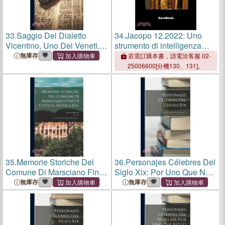
33.
Saggio Del Dialetto
34.
Jacopo 12.2022: Uno
Vicentino, Uno Dei Veneti,
strumento di intelligenza
Ossia Raccolta Di Voci
collettiva basata sulla
無庫存
若需訂購本書，請電洽客服 02-
Usate A Vicenza...
distrazione, autogenerante e
25006600[分機130、131]。
autogenerata, puramente
casuale
35.
Memorie Storiche Del
36.
Personajes Célebres Del
Comune Di Marsciano Fino
Siglo Xix: Por Uno Que No
A Tutto Il Secolo Xvi.: Con
Lo Es, Volume 5...
無庫存
無庫存
Uno Statuto Inedito E
Documenti...