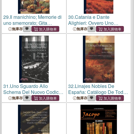
29.
Il manichino; Memorie di
30.
Catania e Dante
uno smemorato; Gita
Alighieri: Ovvero Uno
sentimentale; Er morto de
Sguardo Retrospettivo di
無庫存
無庫存
campagna; Sonetti ed altri
Anni Seicento
versi
31.
Uno Sguardo Allo
32.
Linajes Nobles De
Schema Del Nuovo Codice
España: Catálogo De Todos
Penale: Primo Libro
Los Apellidos Y Escudos De
無庫存
無庫存
(Progetto Mancini)
Armas Que A Cada Uno
Pertenecen...