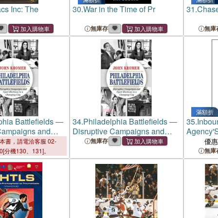
cs Inc: The
30.
War in the Time of Pr
31.
Chase
無庫存
無庫
滿額折
phia Battlefields ―
34.
Philadelphia Battlefields ―
35.
Inbou
 Campaigns and
Disruptive Campaigns and
Agency'S
ions in a Changing
Upset Elections in a Changing
Transfor
無庫存
優
本書，請電洽客服 02-
City
With Inb
無庫
00[分機130、131]。