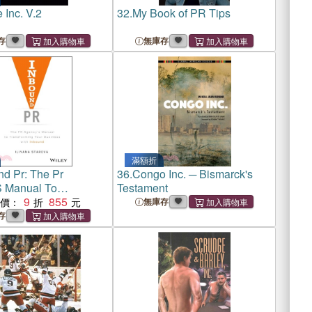
 Inc. V.2
32.
My Book of PR Tips
存
無庫存
滿額折
nd Pr: The Pr
36.
Congo Inc. ─ Bismarck's
 Manual To
Testament
mingyour Business
9
855
惠價：
無庫存
ound
存