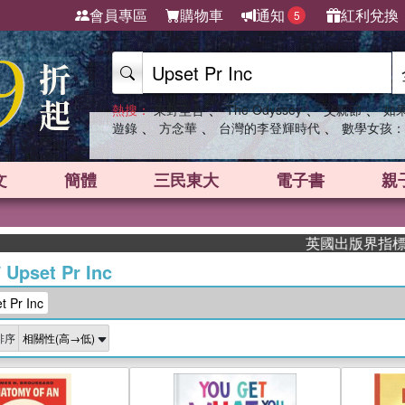
會員專區
購物車
通知
紅利兌換
5
、
、
、
熱搜：
東野圭吾
The Odyssey
父親節
如
、
、
、
遊錄
方念華
台灣的李登輝時代
數學女孩：
文
簡體
三民東大
電子書
親
英國出版界指標大獎肯定！A
/
Upset Pr Inc
Pr Inc
排序