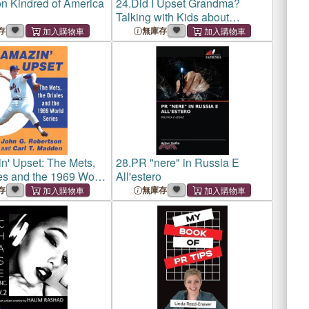
on Kindred of America
24.
Did I Upset Grandma?
Talking with Kids about
Dementia
存
無庫存
n' Upset: The Mets,
28.
PR "nere" in Russia E
les and the 1969 World
All'estero
存
無庫存