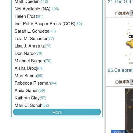
Matt Doeden
21.
The Girl 
(112)
Not Available (NA)
(108)
無庫存
Helen Frost
(81)
Inc. Peter Pauper Press (COR)
(80)
Sarah L. Schuette
(78)
Lola M. Schaefer
(77)
Lisa J. Amstutz
(72)
Don Nardo
(70)
Michael Burgan
(70)
Aisha Urooj
(69)
25.
Celebrat
Mari Schuh
(65)
無庫存
Rebecca Rissman
(64)
Anita Ganeri
(59)
Kathryn Clay
(57)
Mari C. Schuh
(52)
More
滿額折