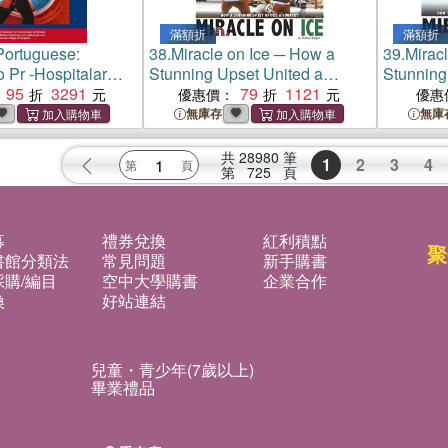
滿額折
滿額折
ortuguese:
38.
Miracle on Ice ─ How a
39.
Mirac
 Pr -Hospitalar
Stunning Upset United a
Stunning
do
95
3291
Country
79
1121
Country
優惠價：
優惠
無庫存
無庫
共
28980
筆
1
2
3
4
第
725
頁
募
禮券兌換
紅利積點
聚
書館分類法
常見問題
新手購書
購/編目
空中大學購書
企業合作
換
好站連結
兒童・青少年(7歲以上)
畢業禮品