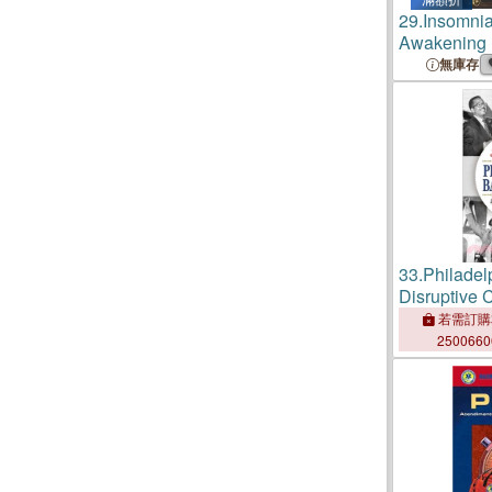
29.
Insomnia
Awakening
無庫存
33.
Philadel
Disruptive
Upset Elect
若需訂購
City
250066