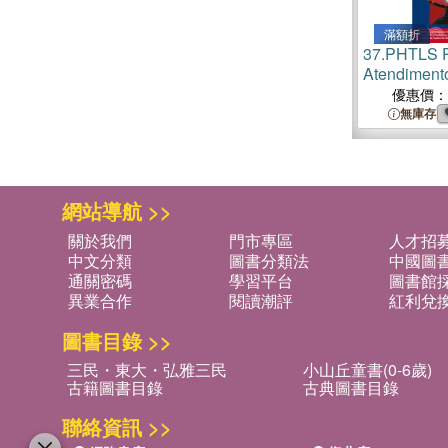
滿額折
37.
PHTLS P
Atendimento
Traumatiza
優惠價：
無庫存
網站導航 >>
關於我們
門市專區
人才招
中文分類
圖書分類法
中國圖
通關密碼
學習平台
圖書館採
異業合作
閱讀潮評
紅利兌
圖書目錄 >>
三民・東大・弘雅三民
小山丘童書(0-6歲)
古籍圖書目錄
古典圖書目錄
聯絡資訊 >>