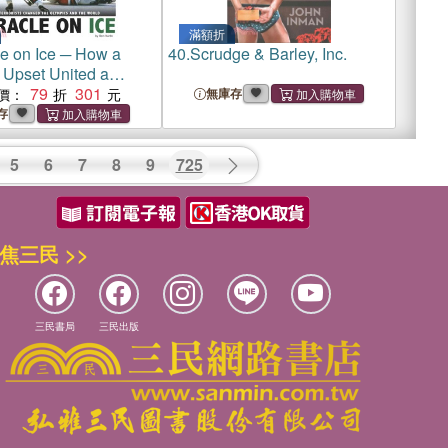
滿額折
le on Ice ─ How a
40.
Scrudge & Barley, Inc.
 Upset United a
79
301
價：
無庫存
存
5
6
7
8
9
725
焦三民 >>
三民書局
三民出版