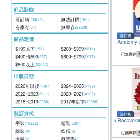
商品狀態
可訂購
無法訂購
(28814)
(166)
有庫存
無庫存
(54)
(28926)
滿額折
商品定價
1.
Anatomy o
$199以下
$200~$399
(158)
(5811)
無庫存
$400~$599
$600~$799
(887)
(2057)
$800以上
(20067)
出版日期
2026年以後
2024~2025
(1687)
(3192)
2022~2023
2020~2021
(5111)
(4187)
2018~2019
2017年以前
(2396)
(12399)
裝訂方式
滿額折
5.
Recoveran
平裝
精裝
(19222)
(8267)
線裝
軟精
(40)
(2)
無庫存
盒裝
有聲書
(3)
(2)