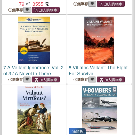
79
3555
(Cram Edition)
無庫存
無庫存
7.
A Valiant Ignorance: Vol. 2
8.
Villains Valiant: The Fight
of 3 / A Novel in Three
For Survival
Volumes (Cram Edition)
無庫存
無庫存
滿額折