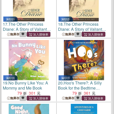
滿額折
滿額折
17.
The Other Princess
18.
The Other Princess
Diane: A Story of Valiant
Diane: A Story of Valiant
Perseverance Against
Perseverance Against
無庫存
無庫存
Medical Odds
Medical Odds
滿額折
滿額折
19.
No Bunny Like You: A
20.
Hoo's There?: A Silly
Mommy and Me Book
Book for the Bedtime
79
301
Scaries
79
361
無庫存
無庫存