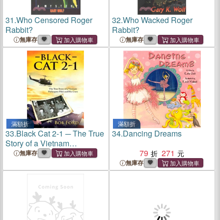
31.
Who Censored Roger
32.
Who Wacked Roger
Rabbit?
Rabbit?
無庫存
無庫存
滿額折
滿額折
33.
Black Cat 2-1 ─ The True
34.
Dancing Dreams
Story of a Vietnam
Helicopter Pilot and His
79
271
無庫存
Crew
無庫存