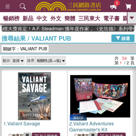
5
暢銷榜
新品
中文
外文
簡體
三民東大
電子書
親子
GO
定！A.F. Steadman 獲年度作家，《史坎德》系列帶你踏上
搜尋結果
/
VALIANT PUB
、
熱搜：
東野圭吾
高希均教授回憶錄
篩選
、
、
、
The Odyssey
父親節
如果歷
關鍵字：VALIANT PUB
、
、
史是一群喵
暑期推薦
國際布克
、
、
獎 臺灣漫遊錄
方念華
台灣的李
共
54
筆
顯示
排序
、
、
登輝時代
數學女孩：黎曼猜想
第
1
/ 2
頁
偉大的迷走神經
滿額折
1.
Valiant Savage
2.
Valiant Adventures
Gamemaster's Kit
無庫存
無庫存