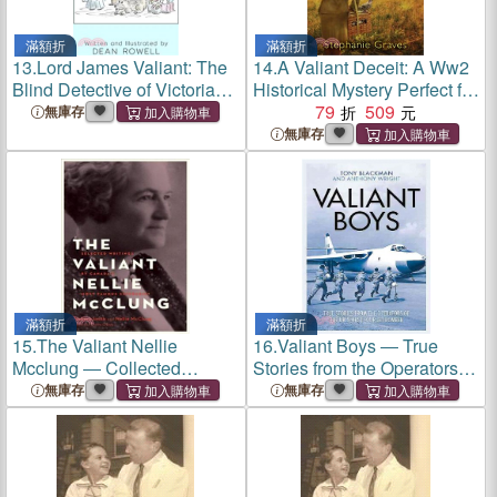
滿額折
滿額折
13.
Lord James Valiant: The
14.
A Valiant Deceit: A Ww2
Blind Detective of Victorian
Historical Mystery Perfect for
London
Book Clubs
79
509
無庫存
無庫存
滿額折
滿額折
15.
The Valiant Nellie
16.
Valiant Boys ― True
Mcclung ― Collected
Stories from the Operators of
Columns by Canada's Most
the UK's First Four-Jet
無庫存
無庫存
Famous Suffragist
Bomber