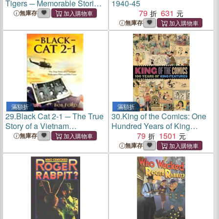
Tigers ─ Memorable Stories
1940-45
of Tigers Football
79
631
無庫存
無庫存
滿額折
滿額折
29.
Black Cat 2-1 ─ The True
30.
King of the Comics: One
Story of a Vietnam
Hundred Years of King
Helicopter Pilot and His
Features Syndicate
79
1501
無庫存
Crew
無庫存