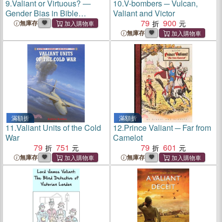
9.
Valiant or Virtuous? ―
10.
V-bombers ─ Vulcan,
Gender Bias in Bible
Valiant and Victor
Translation
79
900
無庫存
無庫存
滿額折
滿額折
11.
Valiant Units of the Cold
12.
Prince Valiant ─ Far from
War
Camelot
79
751
79
601
無庫存
無庫存