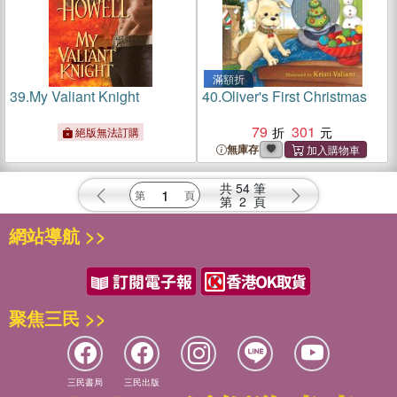
滿額折
39.
My Valiant Knight
40.
Oliver's First Christmas
79
301
絕版無法訂購
無庫存
共
54
筆
第
2
頁
網站導航 >>
聚焦三民 >>
三民書局
三民出版