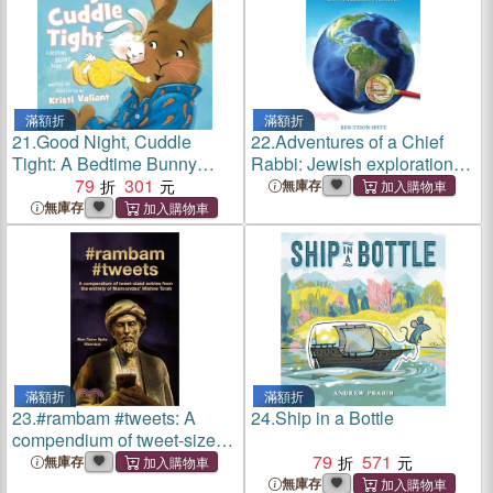
滿額折
滿額折
21.
Good Night, Cuddle
22.
Adventures of a Chief
Tight: A Bedtime Bunny
Rabbi: Jewish explorations
Book
79
301
of a small South American
無庫存
country
無庫存
滿額折
滿額折
23.
#rambam #tweets: A
24.
Ship in a Bottle
compendium of tweet-sized
entries from the entirety of
79
571
無庫存
Maimonides' Mishne Torah
無庫存