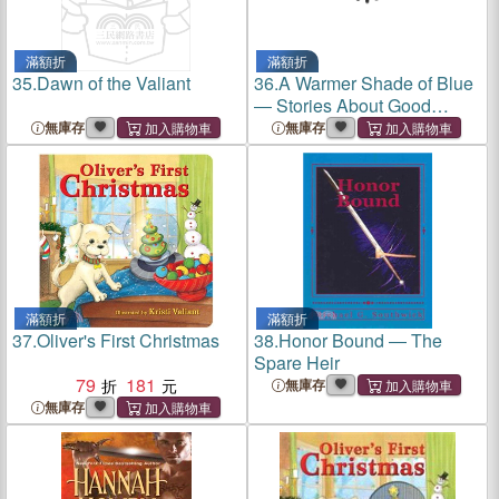
滿額折
滿額折
35.
Dawn of the Valiant
36.
A Warmer Shade of Blue
― Stories About Good
Things Cops Do
無庫存
無庫存
滿額折
滿額折
37.
Oliver's First Christmas
38.
Honor Bound ― The
Spare Heir
79
181
無庫存
無庫存