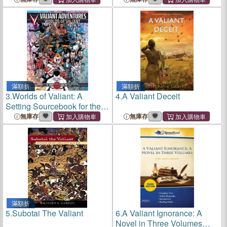
滿額折
滿額折
3.
Worlds of Valiant: A
4.
A Valiant Deceit
Setting Sourcebook for the
Valiant Adventures Rp
無庫存
無庫存
滿額折
5.
Subotai The Valiant
6.
A Valiant Ignorance: A
Novel in Three Volumes