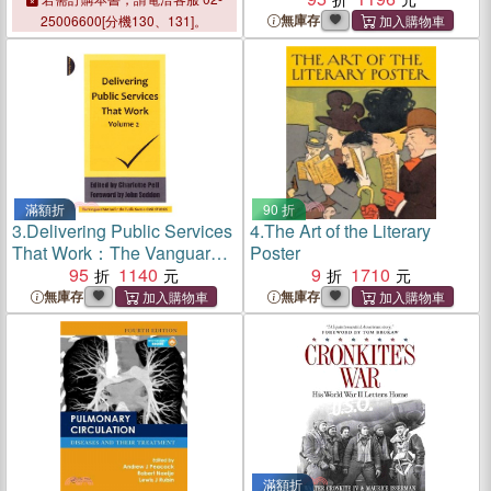
無庫存
25006600[分機130、131]。
滿額折
90 折
3.
Delivering Public Services
4.
The Art of the Literary
That Work：The Vanguard
Poster
Method in the Public Sector:
95
1140
9
1710
Case Studies
無庫存
無庫存
滿額折