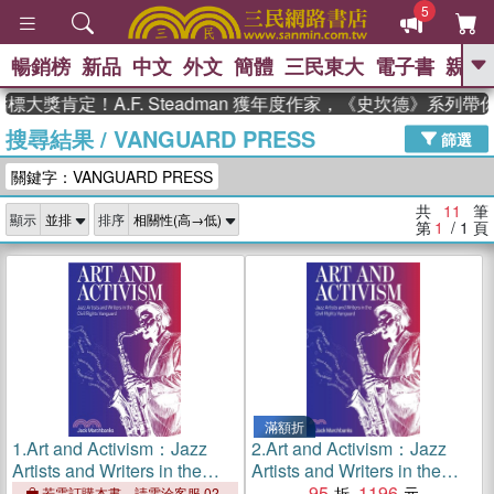
5
暢銷榜
新品
中文
外文
簡體
三民東大
電子書
親子
GO
大獎肯定！A.F. Steadman 獲年度作家，《史坎德》系列帶
搜尋結果
/
VANGUARD PRESS
、
、
熱搜：
東野圭吾
The Odyssey
篩選
、
、
父親節
如果歷史是一群喵
暑期
關鍵字：VANGUARD PRESS
、
、
推薦
國際布克獎 臺灣漫遊錄
方
、
、
念華
台灣的李登輝時代
數學女
共
11
筆
顯示
排序
、
孩：黎曼猜想
偉大的迷走神經
第
1
/ 1
頁
滿額折
1.
Art and Activism：Jazz
2.
Art and Activism：Jazz
Artists and Writers in the
Artists and Writers in the
Civil Rights Vanguard
Civil Rights Vanguard
95
1196
若需訂購本書，請電洽客服 02-