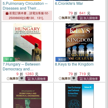
5.
Pulmonary Circulation ─
6.
Cronkite's War
Diseases and Their
Treatment
79
841
若需訂購本書，請電洽客服 02-
無庫存
25006600[分機130、131]。
90 折
滿額折
7.
Hungary ─ Between
8.
Keys to the Kingdom
Democracy and
Authoritarianism
9
1283
79
719
無庫存
無庫存