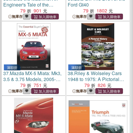
Engineer's Tale of the
Ford Gt40
Modern Automotive Industry
79
901
79
1802
無庫存
無庫存
滿額折
滿額折
37.
Mazda MX-5 Miata: Mk3,
38.
Riley & Wolseley Cars
3.5 & 3.75 Models, 2005-
1948 to 1975: A Pictorial
2015
79
751
History
79
826
無庫存
無庫存