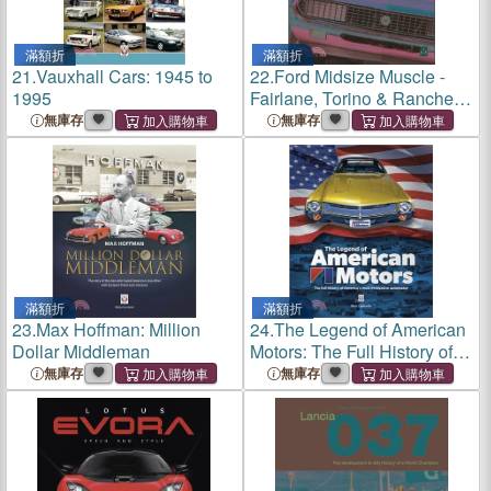
滿額折
滿額折
21.
Vauxhall Cars: 1945 to
22.
Ford Midsize Muscle -
1995
Fairlane, Torino & Ranchero:
V8 Dynamite 1955-1979
無庫存
無庫存
滿額折
滿額折
23.
Max Hoffman: Million
24.
The Legend of American
Dollar Middleman
Motors: The Full History of
America's Most Innovative
無庫存
無庫存
Automaker