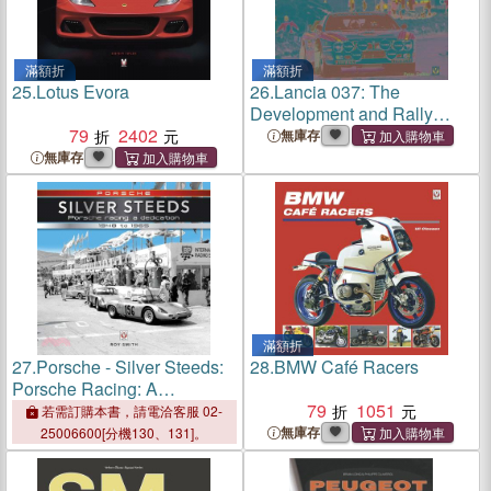
滿額折
滿額折
25.
Lotus Evora
26.
Lancia 037: The
Development and Rally
79
2402
History of a World Champion
無庫存
無庫存
滿額折
27.
Porsche - Silver Steeds:
28.
BMW Café Racers
Porsche Racing: A
Dedication 1948 to 1965
79
1051
若需訂購本書，請電洽客服 02-
無庫存
25006600[分機130、131]。