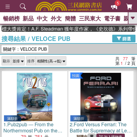
5
暢銷榜
新品
中文
外文
簡體
三民東大
電子書
親子
GO
定！A.F. Steadman 獲年度作家，《史坎德》系列帶你踏上
搜尋結果
/
VELOCE PUB
、
熱搜：
東野圭吾
高希均教授回憶錄
篩選
、
、
、
The Odyssey
父親節
如果歷
關鍵字：VELOCE PUB
、
、
史是一群喵
暑期推薦
國際布克
、
、
獎 臺灣漫遊錄
方念華
台灣的李
共
77
筆
顯示
排序
、
、
登輝時代
數學女孩：黎曼猜想
第
1
/ 2
頁
偉大的迷走神經
預購
滿額折
滿額折
1.
Pub2pub ― From the
2.
Ford Versus Ferrari: The
Northernmost Pub on the
Battle for Supremacy at Le
Planet to the Southernmost
79
751
Mans 1966
預購中