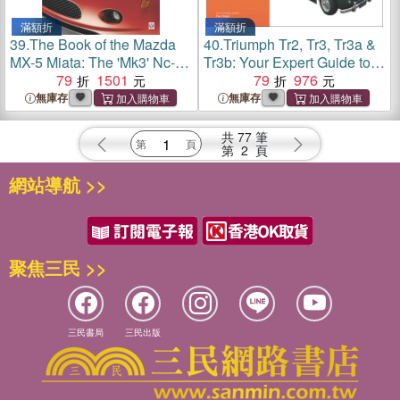
滿額折
滿額折
39.
The Book of the Mazda
40.
Triumph Tr2, Tr3, Tr3a &
MX-5 Miata: The 'Mk3' Nc-
Tr3b: Your Expert Guide to
Series 2005 to 2015
79
1501
Common Problems & How
79
976
to Fix Them
無庫存
無庫存
共
77
筆
第
2
頁
網站導航 >>
聚焦三民 >>
三民書局
三民出版