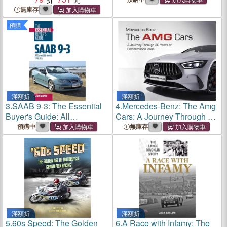
... 27,000 Miles in a Sports
無庫存
Car Named 'kermit'
預購
滿額折
滿額折
3.
SAAB 9-3: The Essential
4.
Mercedes-Benz: The Amg
Buyer's Guide: All
Cars: A Journey Through 30
Convertible Models 1998-
Years of Performance Icons
預購中
無庫存
2012
滿額折
滿額折
5.
60s Speed: The Golden
6.
A Race with Infamy: The