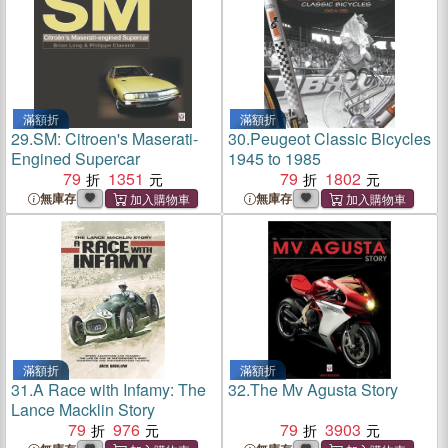
滿額折
滿額折
29.
SM: Citroen's Maserati-
30.
Peugeot Classic Bicycles
Engined Supercar
1945 to 1985
79
1351
79
1802
無庫存
無庫存
滿額折
滿額折
31.
A Race with Infamy: The
32.
The Mv Agusta Story
Lance Macklin Story
79
976
79
3903