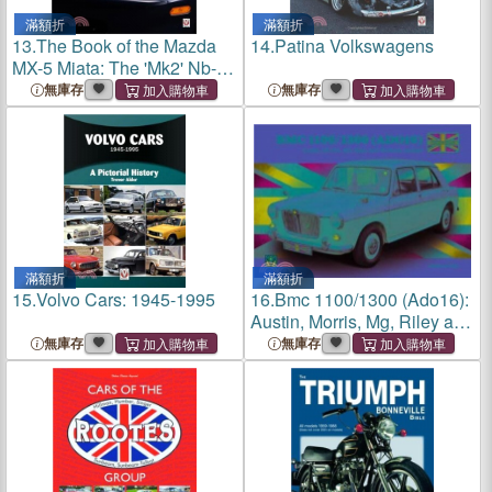
滿額折
滿額折
13.
The Book of the Mazda
14.
Patina Volkswagens
MX-5 Miata: The 'Mk2' Nb-
Series 1997 to 2004
無庫存
無庫存
滿額折
滿額折
15.
Volvo Cars: 1945-1995
16.
Bmc 1100/1300 (Ado16):
Austin, Morris, Mg, Riley and
Wolseley Models
無庫存
無庫存