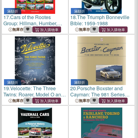
滿額折
滿額折
17.
Cars of the Rootes
18.
The Triumph Bonneville
Group: Hillman, Humber,
Bible: 1959-1988
Singer, Sunbeam,
無庫存
無庫存
Sunbeam-Talbot
滿額折
滿額折
19.
Velocette: The Three
20.
Porsche Boxster and
Twins: Roarer, Model O and
Cayman: The 981 Series
Le
2012 to 2016
無庫存
無庫存