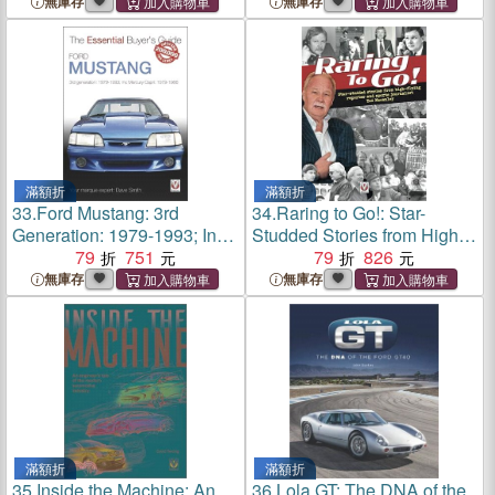
無庫存
無庫存
滿額折
滿額折
33.
Ford Mustang: 3rd
34.
Raring to Go!: Star-
Generation: 1979-1993; Inc
Studded Stories from High-
Mercury Capri: 1979-1986
79
751
Flying Reporter and Sports
79
826
Journalist Ted MacAuley
無庫存
無庫存
滿額折
滿額折
35.
Inside the Machine: An
36.
Lola GT: The DNA of the