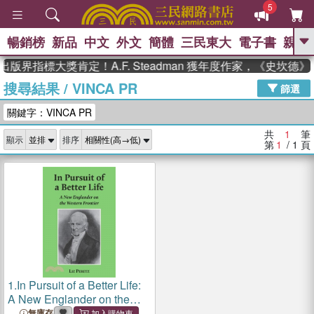
5
暢銷榜
新品
中文
外文
簡體
三民東大
電子書
親子
GO
出版界指標大獎肯定！A.F. Steadman 獲年度作家，《史坎
搜尋結果
/
VINCA PR
、
熱搜：
東野圭吾
高希均教授回憶錄
篩選
、
、
、
The Odyssey
父親節
如果歷
關鍵字：VINCA PR
、
、
史是一群喵
暑期推薦
國際布克
、
、
獎 臺灣漫遊錄
方念華
台灣的李
共
1
筆
顯示
排序
、
、
登輝時代
數學女孩：黎曼猜想
第
1
/ 1
頁
偉大的迷走神經
1.
In Pursuit of a Better Life:
A New Englander on the
Western Frontier
無庫存