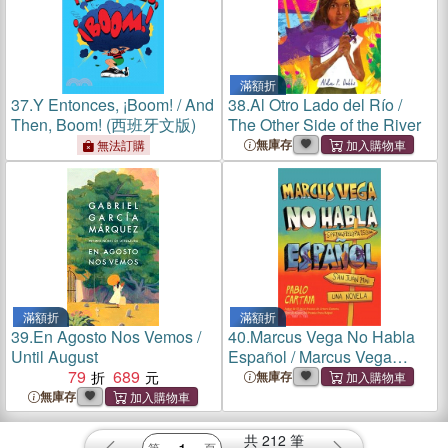
滿額折
37.
Y Entonces, ¡Boom! / And
38.
Al Otro Lado del Río /
Then, Boom! (西班牙文版)
The Other Side of the River
無庫存
無法訂購
滿額折
滿額折
39.
En Agosto Nos Vemos /
40.
Marcus Vega No Habla
Until August
Español / Marcus Vega
79
689
Doesn't Speak Spanish
無庫存
無庫存
共
212
筆