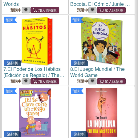
Worlds
Bocota. El Cómic / Junie B.
Jones and Her Big Fat
預購中
預購中
Mouth: The Graphic Novel
預購
預購
滿額折
滿額折
7.
El Poder de Los Hábitos
8.
El Juego Mundial / The
(Edición de Regalo) / The
World Game
Power of Habit (Gift Edition)
預購中
預購中
預購
預購
滿額折
滿額折