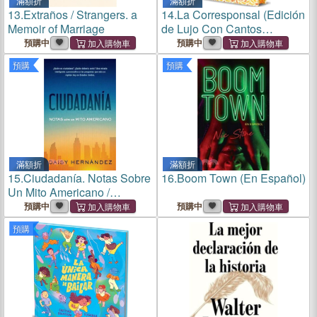
滿額折
滿額折
13.
Extraños / Strangers. a
14.
La Corresponsal (Edición
Memoir of Marriage
de Lujo Con Cantos
Pintados) / The
預購中
預購中
Correspondent. Deluxe
預購
預購
Edition
滿額折
滿額折
15.
Ciudadanía. Notas Sobre
16.
Boom Town (En Español)
Un Mito Americano /
Citizenship. Notes on an
預購中
預購中
American Myth
預購