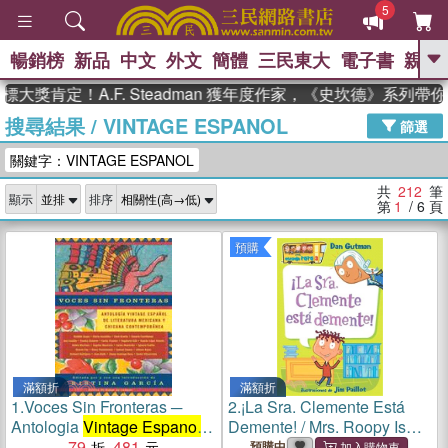
5
暢銷榜
新品
中文
外文
簡體
三民東大
電子書
親子
GO
定！A.F. Steadman 獲年度作家，《史坎德》系列帶你踏上
搜尋結果
/
VINTAGE ESPANOL
、
熱搜：
東野圭吾
高希均教授回憶錄
篩選
、
、
、
The Odyssey
父親節
如果歷
關鍵字：VINTAGE ESPANOL
、
、
史是一群喵
暑期推薦
國際布克
、
、
獎 臺灣漫遊錄
方念華
台灣的李
共
212
筆
顯示
排序
、
、
登輝時代
數學女孩：黎曼猜想
第
1
/ 6
頁
偉大的迷走神經
預購
滿額折
滿額折
1.
Voces Sin Fronteras ─
2.
¡La Sra. Clemente Está
Antologia
Vintage Espanol
Demente! / Mrs. Roopy Is
De Literatura Mexicana Y
79
481
Loopy!
預購中