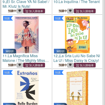
9.
¡El Sr. Clave YA Ni Sabe! /
10.
La Inquilina / The Tenant
Mr. Klutz Is Nuts!
預購中
預購中
預購
預購
滿額折
滿額折
11.
La Magnífica Miss
12.
¡La Srta Lulú No Sabe Ni
Malone / The Mighty Miss
La U! / Miss Daisy Is Crazy!
Malone
預購中
預購中
預購
預購