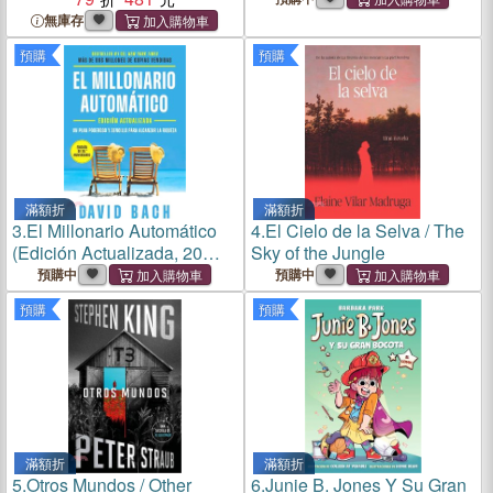
Chicana Contemporanea
無庫存
預購
預購
滿額折
滿額折
3.
El Millonario Automático
4.
El Cielo de la Selva / The
(Edición Actualizada, 20
Sky of the Jungle
Aniversario) / The Automatic
預購中
預購中
Millionaire, 20th Anniversary
預購
預購
Edition: A Powerful One-
Step
滿額折
滿額折
5.
Otros Mundos / Other
6.
Junie B. Jones Y Su Gran