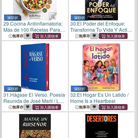
滿額折
滿額折
29.
Cocina Antiinflamatoria:
30.
El Poder del Enfoque:
Más de 100 Recetas Para
Transforma Tu Vida Y Activa
Sanar / Anti-Inflammatory
Tu Mente Millonaria / The
無庫存
無庫存
Cooking: More Than 100
Power of Focus: Transform
Recipes for Healing
Your Life and Activate Your
Millionaire Mind
滿額折
滿額折
31.
Hágase El Verso. Poesía
32.
El Hogar Es Un Latido /
Reunida de José Martí / Let
Home Is a Heartbeat
the Verse Be Made.
無庫存
無庫存
Collected Poetry of José
Martí