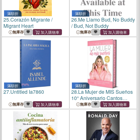
滿額折
滿額折
25.
Corazón Migrante /
26.
Me Llamo Bud, No Buddy
Migrant Heart
/ Bud, Not Buddy
無庫存
無庫存
滿額折
滿額折
27.
Untitled Ia7860
28.
La Mujer de MIS Sueños
10° Aniversario Cantos
Pintados / The Woman of My
無庫存
無庫存
Dreams 10th Anniversary,
Sprayed Edges Edition