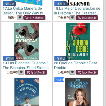
滿額折
滿額折
17.
La Única Manera de
18.
La Mejor Declaración de
Bailar / The Only Way to
la Historia / The Greatest
Dance
Sentence Ever Written
預購中
無庫存
滿額折
滿額折
19.
Las Bichotas. Cuentos /
20.
Querida Debbie / Dear
The Bichotas. Short Stories
Debbie
無庫存
無庫存
預購