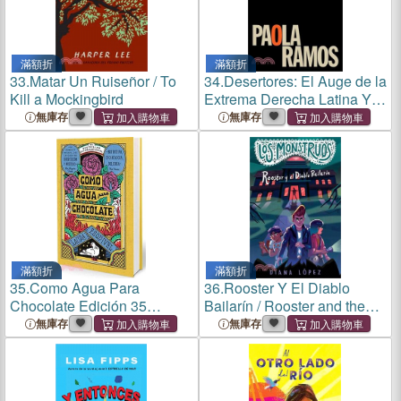
滿額折
滿額折
33.
Matar Un Ruiseñor / To
34.
Desertores: El Auge de la
Kill a Mockingbird
Extrema Derecha Latina Y
Su Repercusión En Estados
無庫存
無庫存
Uni DOS / Defectors
滿額折
滿額折
35.
Como Agua Para
36.
Rooster Y El Diablo
Chocolate Edición 35
Bailarín / Rooster and the
Aniversario
Dancing Diablo
無庫存
無庫存