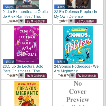
滿額折
滿額折
21.
La Extraordinaria Órbita
22.
En Defensa Propia / In
de Alex Ramirez / The
My Own Defense
Extraordinary Orbit of Alex
無庫存
預購中
Ramirez
滿額折
滿額折
23.
Club de Lectura Solo
24.
Somos Poderosos / We
Para Chismosas / The
Are Mighty: 12
Chismosas Only Book Club
Estadounidenses Que
無庫存
無庫存
Dieron El Paso Al Frente