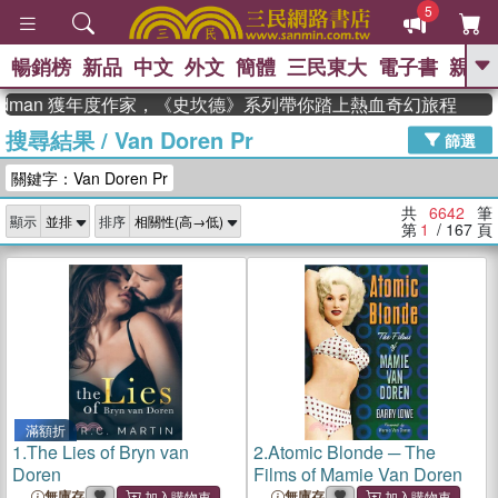
5
暢銷榜
新品
中文
外文
簡體
三民東大
電子書
親子
GO
man 獲年度作家，《史坎德》系列帶你踏上熱血奇幻旅程
搜尋結果
/
Van Doren Pr
、
熱搜：
東野圭吾
高希均教授回憶錄
篩選
、
、
、
The Odyssey
父親節
如果歷
關鍵字：Van Doren Pr
、
、
史是一群喵
暑期推薦
國際布克
、
、
獎 臺灣漫遊錄
方念華
台灣的李
共
6642
筆
顯示
排序
、
、
登輝時代
數學女孩：黎曼猜想
第
1
/ 167
頁
偉大的迷走神經
滿額折
1.
The Lies of Bryn van
2.
Atomic Blonde ─ The
Doren
Films of Mamie Van Doren
無庫存
無庫存