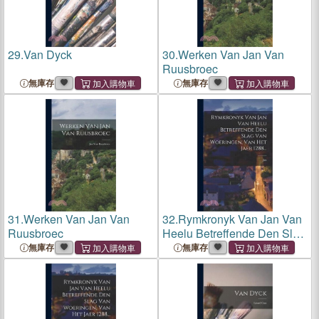
29.
Van Dyck
30.
Werken Van Jan Van
Ruusbroec
無庫存
無庫存
31.
Werken Van Jan Van
32.
Rymkronyk Van Jan Van
Ruusbroec
Heelu Betreffende Den Slag
Van Woeringen, Van Het
無庫存
無庫存
Jaer 1288...