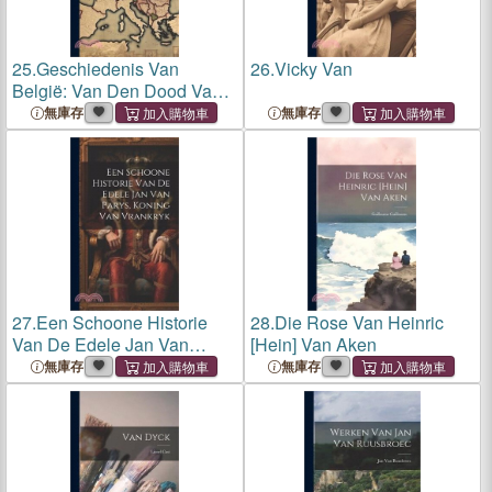
25.
Geschiedenis Van
26.
Vicky Van
België: Van Den Dood Van
Karel Den Stoute Tot De
無庫存
無庫存
Komst Van Den Hertog Van
Alva In De Nederlanden...
27.
Een Schoone Historie
28.
Die Rose Van Heinric
Van De Edele Jan Van
[Hein] Van Aken
Parys, Koning Van Vrankryk
無庫存
無庫存