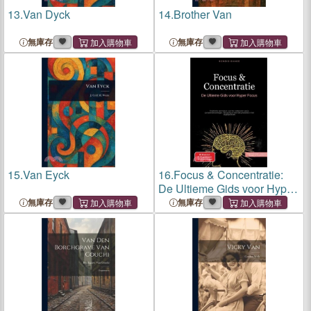
13.
Van Dyck
14.
Brother Van
無庫存
無庫存
15.
Van Eyck
16.
Focus & Concentratie:
De Ultieme Gids voor Hyper
Focus: Praktische
無庫存
無庫存
technieken voor het
verbeteren van je
concentratievermogen,
focussing en mentale pr