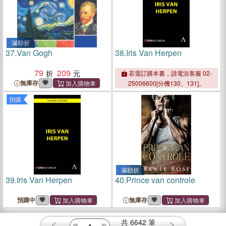
滿額折
37.
Van Gogh
38.
Iris Van Herpen
79
209
若需訂購本書，請電洽客服 02-
無庫存
25006600[分機130、131]。
預購
滿額折
39.
Iris Van Herpen
40.
Prince van controle
預購中
無庫存
共
6642
筆