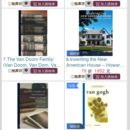
Doren, Etc.) In Holland And
Doren, Etc.) In Holland And
無庫存
無庫存
America, 1088-1908, Issue
America, 1088-1908, Issue
764
764
滿額折
7.
The Van Doorn Family:
8.
Inventing the New
(Van Doorn, Van Dorn, Van
American House ─ Howard
Doren, Etc.) in Holland and
Van Doren Shaw, Architect
79
1952
無庫存
America, 1088-1908; 2
無庫存
預購
滿額折