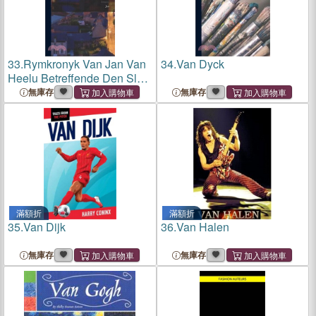
33.
Rymkronyk Van Jan Van
34.
Van Dyck
Heelu Betreffende Den Slag
Van Woeringen, Van Het
無庫存
無庫存
Jaer 1288...
滿額折
滿額折
35.
Van Dijk
36.
Van Halen
無庫存
無庫存