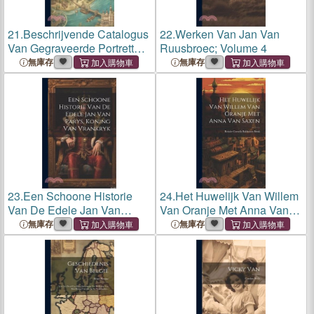
21.
Beschrijvende Catalogus
22.
Werken Van Jan Van
Van Gegraveerde Portretten
Ruusbroec; Volume 4
Van Nederlanders: Vervolg
無庫存
無庫存
Op Frederik Mullers
Catalogus Van 7000
Portretten Van Nederlanders
23.
Een Schoone Historie
24.
Het Huwelijk Van Willem
Van De Edele Jan Van
Van Oranje Met Anna Van
Parys, Koning Van Vrankryk
Saxen
無庫存
無庫存