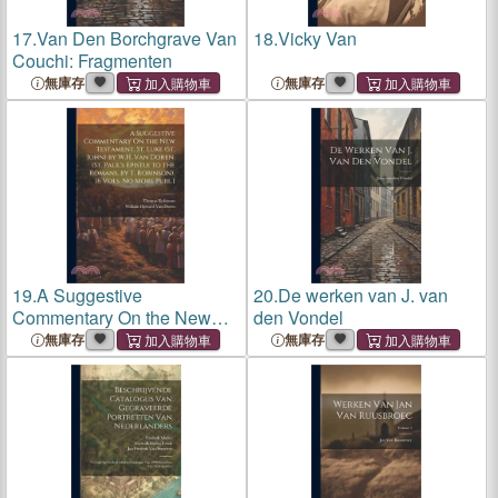
17.
Van Den Borchgrave Van
18.
Vicky Van
Couchi: Fragmenten
無庫存
無庫存
19.
A Suggestive
20.
De werken van J. van
Commentary On the New
den Vondel
Testament. St. Luke (St.
無庫存
無庫存
John) by W.H. Van Doren.
(St. Paul's Epistle to the
Romans, by T. Robinson). [6
Vols. No M