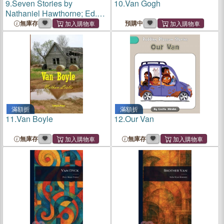
9.
Seven Stories by
10.
Van Gogh
Nathaniel Hawthorne; Ed.
With an Introduction by Carl
無庫存
預購中
Van Doren
滿額折
滿額折
11.
Van Boyle
12.
Our Van
無庫存
無庫存