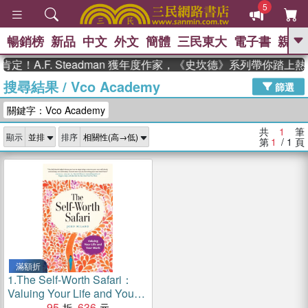
5
暢銷榜
新品
中文
外文
簡體
三民東大
電子書
親子
GO
定！A.F. Steadman 獲年度作家，《史坎德》系列帶你踏上
搜尋結果
/
Vco Academy
、
熱搜：
東野圭吾
高希均教授回憶錄
篩選
、
、
、
The Odyssey
父親節
如果歷
關鍵字：Vco Academy
、
、
史是一群喵
暑期推薦
國際布克
、
、
獎 臺灣漫遊錄
方念華
台灣的李
共
1
筆
顯示
排序
、
、
登輝時代
數學女孩：黎曼猜想
第
1
/ 1
頁
偉大的迷走神經
滿額折
1.
The Self-Worth Safari：
Valuing Your Life and Your
Work
95
636