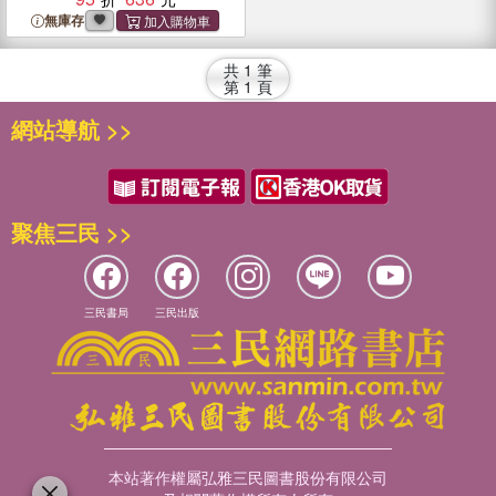
無庫存
共
1
筆
第
1
頁
網站導航 >>
聚焦三民 >>
三民書局
三民出版
本站著作權屬弘雅三民圖書股份有限公司