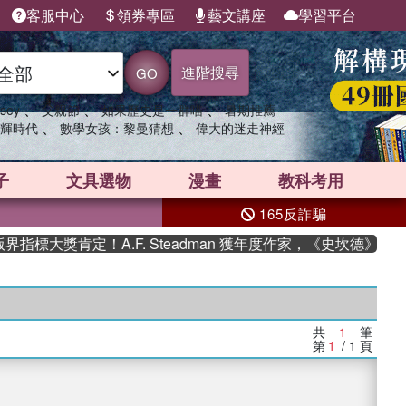
客服中心
領券專區
藝文講座
學習平台
進階搜尋
GO
、
、
、
sey
父親節
如果歷史是一群喵
暑期推薦
、
、
輝時代
數學女孩：黎曼猜想
偉大的迷走神經
子
文具選物
漫畫
教科考用
165反詐騙
標大獎肯定！A.F. Steadman 獲年度作家，《史坎德》系列
共
1
筆
第
1
/ 1
頁