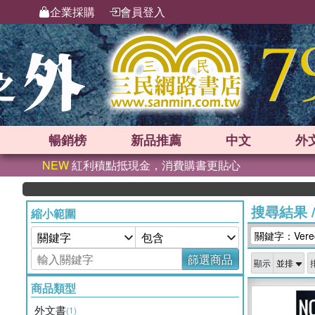
企業採購
會員登入
暢銷榜
新品
推薦
中文
外
NEW
紅利積點抵現金，消費購書更貼心
搜尋結果
縮小範圍
關鍵字：Verecr
篩選商品
顯示
商品類型
外文書
(1)