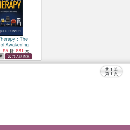
Therapy：The
 of Awakening
95
881
：
共
1
筆
第
1
頁