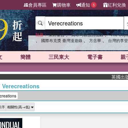
會員專區
購物車
通知
紅利兌換
5
、
、
熱搜：
東野圭吾
高希均教授回憶錄
The Odys
、
、
、
國際布克獎 臺灣漫遊錄
方念華
台灣的李登
文
簡體
三民東大
電子書
親
英國出版界指
/
Verecreations
eations
排序