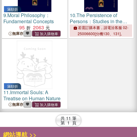
滿額折
9.
Moral Philosophy：
10.
The Persistence of
Fundamental Concepts
Persons：Studies in the
95
2063
Metaphysics of Personal
若需訂購本書，請電洽客服 02-
Identity Over Time
無庫存
25006600[分機130、131]。
滿額折
11.
Immortal Souls: A
Treatise on Human Nature
無庫存
共
11
筆
第
1
頁
網站導航 >>