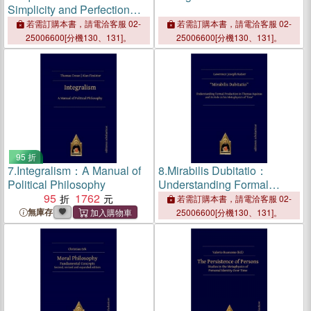
Simplicity and Perfection：
Questions 3-6 of Summa
若需訂購本書，請電洽客服 02-
若需訂購本書，請電洽客服 02-
Theologiae, Ia Newly
25006600[分機130、131]。
25006600[分機130、131]。
Translated and Carefully
Explained
95 折
7.
Integralism：A Manual of
8.
Mirabilis Dubitatio：
Political Philosophy
Understanding Formal
95
1762
Production in Thomas
若需訂購本書，請電洽客服 02-
Aquinas and its Role in his
無庫存
25006600[分機130、131]。
Metaphysics of 'Esse'