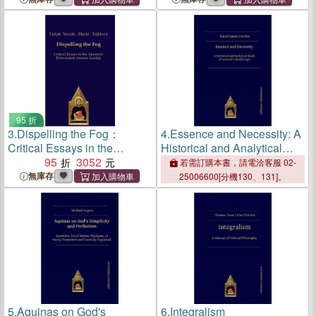
95 折
3.
Dispelling the Fog：
4.
Essence and Necessity: A
Critical Essays in the
Historical and Analytical
Apostolic Exhortation
95
3052
Study of Aristotle's Modal
若需訂購本書，請電洽客服 02-
Amoris Laetitia
Logic
無庫存
25006600[分機130、131]。
5.
Aquinas on God's
6.
Integralism