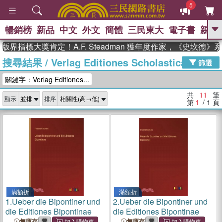
5
暢銷榜
新品
中文
外文
簡體
三民東大
電子書
親子
GO
界指標大獎肯定！A.F. Steadman 獲年度作家，《史坎德》
搜尋結果
/
Verlag Editiones Scholasticae
、
熱搜：
東野圭吾
高希均教授回憶錄
篩選
、
、
、
The Odyssey
父親節
如果歷
關鍵字：Verlag Editiones...
、
、
史是一群喵
暑期推薦
國際布克
、
、
獎 臺灣漫遊錄
方念華
台灣的李
共
11
筆
顯示
排序
、
、
登輝時代
數學女孩：黎曼猜想
第
1
/ 1
頁
偉大的迷走神經
滿額折
滿額折
1.
Ueber die Bipontiner und
2.
Ueber die Bipontiner und
die Editiones Bipontinae
die Editiones Bipontinae
無庫存
無庫存