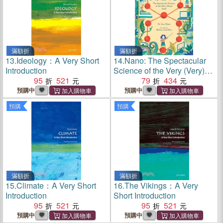
滿額折
滿額折
13.
Ideology：A Very Short
14.
Nano: The Spectacular
Introduction
Science of the Very (Very)
95
521
Small
79
434
預購中
預購中
預購
預購
滿額折
滿額折
15.
Climate：A Very Short
16.
The Vikings：A Very
Introduction
Short Introduction
95
521
95
521
預購中
預購中