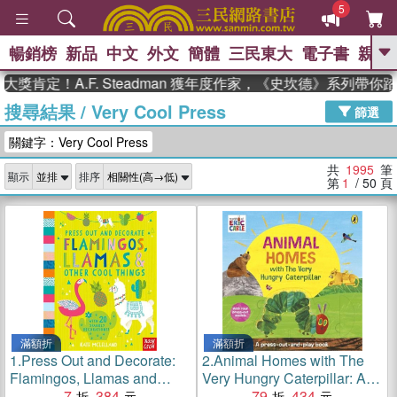
5
暢銷榜
新品
中文
外文
簡體
三民東大
電子書
親子
GO
A.F. Steadman 獲年度作家，《史坎德》系列帶你踏上熱
搜尋結果
/
Very Cool Press
、
熱搜：
東野圭吾
高希均教授回憶錄
篩選
、
、
、
The Odyssey
父親節
如果歷
關鍵字：Very Cool Press
、
、
史是一群喵
暑期推薦
國際布克
、
、
獎 臺灣漫遊錄
方念華
台灣的李
共
1995
筆
顯示
排序
、
、
登輝時代
數學女孩：黎曼猜想
第
1
/ 50
頁
偉大的迷走神經
滿額折
滿額折
1.
Press Out and Decorate:
2.
Animal Homes with The
Flamingos, Llamas and
Very Hungry Caterpillar: A
Other Cool Things
7
384
Press-Out-and-Play Book
79
434