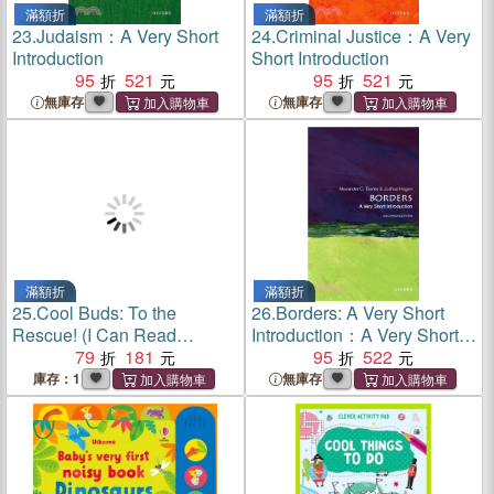
滿額折
滿額折
23.
Judaism：A Very Short
24.
Criminal Justice：A Very
Introduction
Short Introduction
95
521
95
521
無庫存
無庫存
滿額折
滿額折
25.
Cool Buds: To the
26.
Borders: A Very Short
Rescue! (I Can Read
Introduction：A Very Short
Comics Level 3)
79
181
Introduction
95
522
庫存：1
無庫存