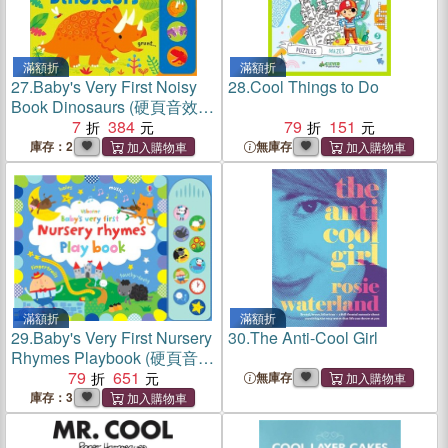
滿額折
滿額折
27.
Baby's Very First Noisy
28.
Cool Things to Do
Book Dinosaurs (硬頁音效
書)
7
384
79
151
庫存：2
無庫存
滿額折
滿額折
29.
Baby's Very First Nursery
30.
The Anti-Cool Girl
Rhymes Playbook (硬頁音效
書)
79
651
無庫存
庫存：3