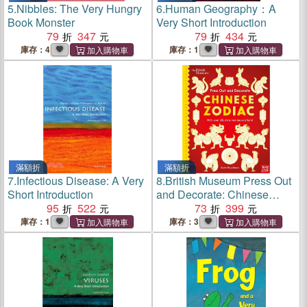
5.
Nibbles: The Very Hungry
6.
Human Geography：A
Book Monster
Very Short Introduction
79
347
79
434
庫存：4
庫存：1
滿額折
滿額折
7.
Infectious Disease: A Very
8.
British Museum Press Out
Short Introduction
and Decorate: Chinese
95
522
Zodiac
73
399
庫存：1
庫存：3