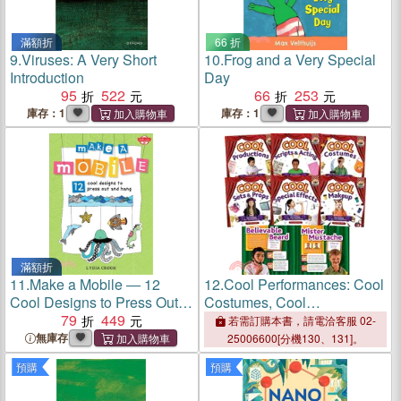
滿額折
66 折
9.
Viruses: A Very Short
10.
Frog and a Very Special
Introduction
Day
95
522
66
253
庫存：1
庫存：1
滿額折
11.
Make a Mobile ― 12
12.
Cool Performances: Cool
Cool Designs to Press Out
Costumes, Cool
and Hang
79
449
Productions, Cool Sets &
若需訂購本書，請電洽客服 02-
Props, Cool Special Effects,
無庫存
25006600[分機130、131]。
Cool Scripts & Acting, Cool
預購
預購
Makeup