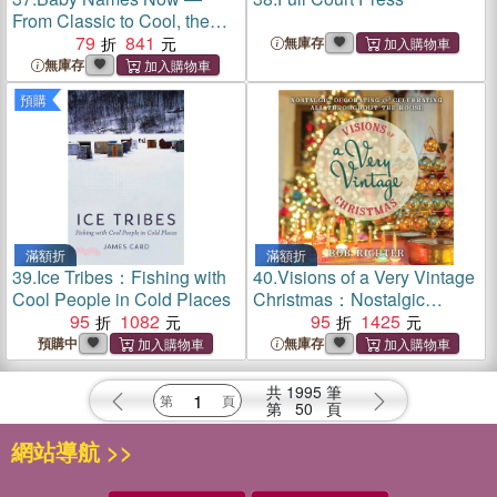
From Classic to Cool, the
Very Last Word on First
79
841
無庫存
Names
無庫存
預購
滿額折
滿額折
39.
Ice Tribes：Fishing with
40.
Visions of a Very Vintage
Cool People in Cold Places
Christmas：Nostalgic
95
1082
Decorating and Celebrating
95
1425
All Throughout the House
預購中
無庫存
共
1995
筆
第
50
頁
網站導航 >>