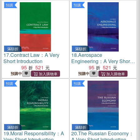
預購
預購
滿額折
滿額折
17.
Contract Law：A Very
18.
Aerospace
Short Introduction
Engineering：A Very Short
95
521
Introduction
95
521
預購中
預購中
預購
預購
滿額折
滿額折
19.
Moral Responsibility：A
20.
The Russian Economy：
Very Short Introduction
A Very Short Introduction