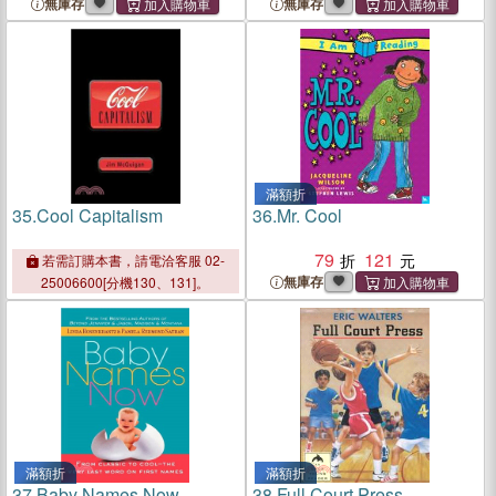
無庫存
無庫存
滿額折
35.
Cool Capitalism
36.
Mr. Cool
79
121
若需訂購本書，請電洽客服 02-
無庫存
25006600[分機130、131]。
滿額折
滿額折
37.
Baby Names Now ―
38.
Full Court Press