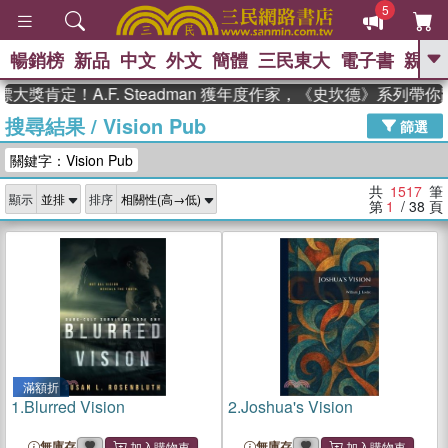
5
暢銷榜
新品
中文
外文
簡體
三民東大
電子書
親子
GO
定！A.F. Steadman 獲年度作家，《史坎德》系列帶你踏上
搜尋結果
/
Vision Pub
、
、
熱搜：
東野圭吾
The Odyssey
篩選
、
、
父親節
如果歷史是一群喵
暑期
關鍵字：Vision Pub
、
、
推薦
國際布克獎 臺灣漫遊錄
方
、
、
念華
台灣的李登輝時代
數學女
共
1517
筆
顯示
排序
、
孩：黎曼猜想
偉大的迷走神經
第
1
/ 38
頁
滿額折
1.
Blurred Vision
2.
Joshua's Vision
無庫存
無庫存