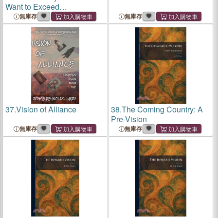
Want to Exceed
Expectations? Create
無庫存
無庫存
Healthy Culture and Cast
Aspirational Vision
37.
Vision of Alliance
38.
The Coming Country: A
Pre-Vision
無庫存
無庫存