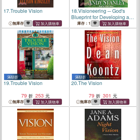
17.
Trouble Vision
18.
Visioneering ─ God's
Blueprint for Developing and
Maintaining Vision
無庫存
庫存：1
滿額折
滿額折
19.
Trouble Vision
20.
The Vision
79
253
79
301
無庫存
無庫存