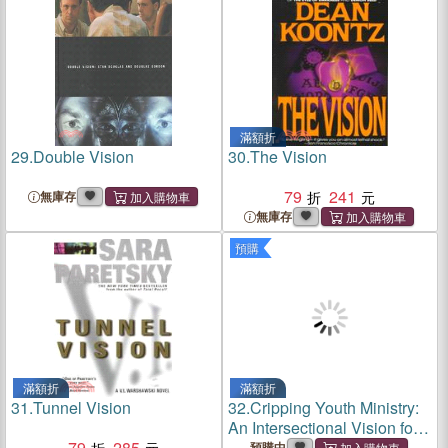
滿額折
29.
Double Vision
30.
The Vision
79
241
無庫存
無庫存
預購
滿額折
滿額折
31.
Tunnel Vision
32.
Cripping Youth Ministry:
An Intersectional Vision for
79
285
Working with Disabled
預購中