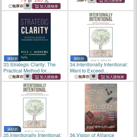
Youth
無庫存
滿額折
滿額折
33.
Strategic Clarity: The
34.
Intentionally Intentional:
Practical Method for
Want to Exceed
Transforming Vision Into
Expectations? Create
無庫存
無庫存
Results
Healthy Culture and Cast
Aspirational Vision
滿額折
35.
Intentionally Intentional:
36.
Vision of Alliance