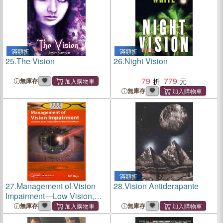
滿額折
滿額折
25.
The Vision
26.
Night Vision
79
779
無庫存
無庫存
滿額折
27.
Management of Vision
28.
Vision Antiderapante
Impairment―Low Vision,
Vision Enhancement and
無庫存
無庫存
Vision Rehabilitation