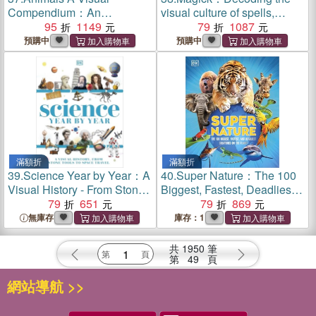
Compendium：An
visual culture of spells,
Incredible Guide to the
95
1149
illusions and psychic powers
79
1087
Animal Kingdom
預購中
預購中
滿額折
滿額折
39.
Science Year by Year：A
40.
Super Nature：The 100
Visual History - From Stone
Biggest, Fastest, Deadliest
Tools to Space Travel
79
651
Creatures on the Planet
79
869
無庫存
庫存：1
共
1950
筆
第
49
頁
網站導航 >>