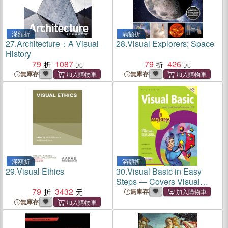
滿額折
滿額折
27.
Architecture：A Visual
28.
Visual Explorers: Space
History
79
1087
79
426
無庫存
無庫存
滿額折
滿額折
29.
Visual Ethics
30.
Visual Basic in Easy
Steps ― Covers Visual
79
3432
Basic 2015
無庫存
無庫存