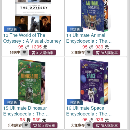
滿額折
滿額折
13.
The World of The
14.
Ultimate Animal
Odyssey：A Visual Journey
Encyclopedia：The
95
1305
Definitive Visual Guide
95
939
預購中
無庫存
滿額折
滿額折
15.
Ultimate Dinosaur
16.
Ultimate Space
Encyclopedia：The
Encyclopedia：The
Definitive Visual Guide
95
939
Definitive Visual Guide
95
939
無庫存
無庫存