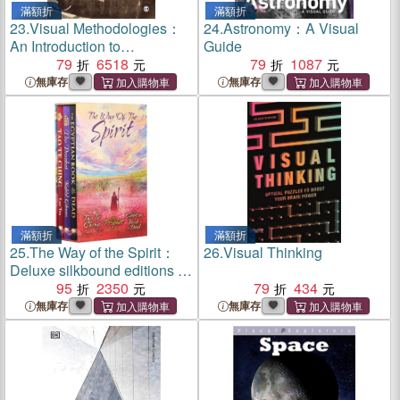
滿額折
滿額折
23.
Visual Methodologies：
24.
Astronomy：A Visual
An Introduction to
Guide
Researching with Visual
79
6518
79
1087
Materials
無庫存
無庫存
滿額折
滿額折
25.
The Way of the Spirit：
26.
Visual Thinking
Deluxe silkbound editions in
boxed set
95
2350
79
434
無庫存
無庫存