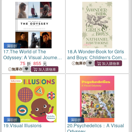
滿額折
17.
The World of The
18.
A Wonder-Book for Girls
Odyssey: A Visual Journey
and Boys: Children's Corner
奧德賽
75
855
Critical Editions
無庫存
無庫存
滿額折
滿額折
19.
Visual Illusions
20.
Psychedelics：A Visual
Odyssey