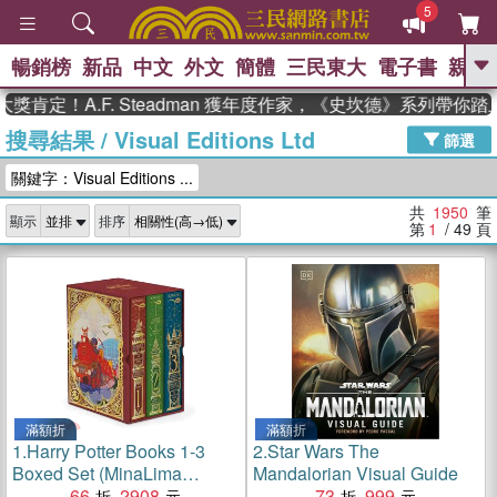
5
暢銷榜
新品
中文
外文
簡體
三民東大
電子書
親子
GO
A.F. Steadman 獲年度作家，《史坎德》系列帶你踏上熱血
搜尋結果
/
Visual Editions Ltd
、
、
熱搜：
東野圭吾
The Odyssey
篩選
、
、
父親節
如果歷史是一群喵
暑期
關鍵字：Visual Editions ...
、
、
推薦
國際布克獎 臺灣漫遊錄
方
、
、
念華
台灣的李登輝時代
數學女
共
1950
筆
顯示
排序
、
孩：黎曼猜想
偉大的迷走神經
第
1
/ 49
頁
滿額折
滿額折
1.
Harry Potter Books 1-3
2.
Star Wars The
Boxed Set (MinaLima
Mandalorian Visual Guide
Editions)(美國版)
66
2908
73
999