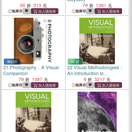
95
313
79
1391
無庫存
無庫存
滿額折
90 折
21.
Photography：A Visual
22.
Visual Methodologies：
Companion
An Introduction to
79
1087
Researching with Visual
9
3217
Materials
無庫存
無庫存