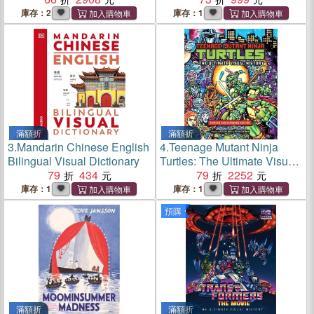
庫存：2
庫存：1
滿額折
滿額折
3.
Mandarin Chinese English
4.
Teenage Mutant Ninja
Bilingual Visual Dictionary
Turtles: The Ultimate Visual
79
434
History：Revised and
79
2252
Expanded Edition
庫存：1
庫存：1
預購
滿額折
滿額折