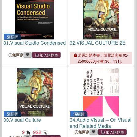
滿額折
31.
Visual Studio Condensed
32.
VISUAL CULTURE 2E
無庫存
若需訂購本書，請電洽客服 02-
25006600[分機130、131]。
滿額折
滿額折
33.
Visual Culture
34.
Audio Visual ─ On Visual
and Related Media
9
922
無庫存