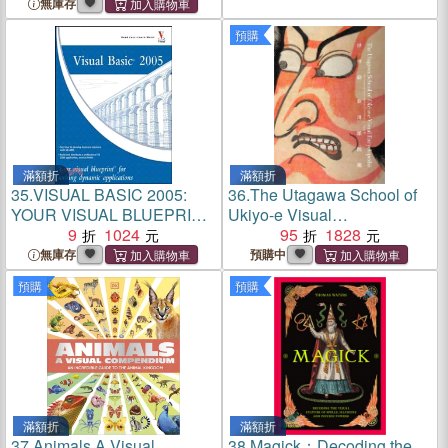
無庫存
預購
滿額折
滿額折
35.
VISUAL BASIC 2005:
36.
The Utagawa School of
YOUR VISUAL BLUEPRINT
Ukiyo-e Visual
FOR WRITING DYNAMIC
9
1024
Encyclopedia
95
1828
APPLICATIONS
無庫存
預購中
預購
預購
滿額折
滿額折
37.
Animals A Visual
38.
Magick：Decoding the