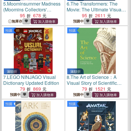
5.
Moominsummer Madness
6.
The Transformers: The
(Moomins Collectors'
Movie: The Ultimate Visual
Editions)
95
678
History
95
2611
無庫存
預購中
預購
預購
滿額折
滿額折
7.
LEGO NINJAGO Visual
8.
The Art of Science：A
Dictionary Updated Edition
Visual Story of Scientific
79
869
Discovery
79
1521
預購中
預購中
預購
預購