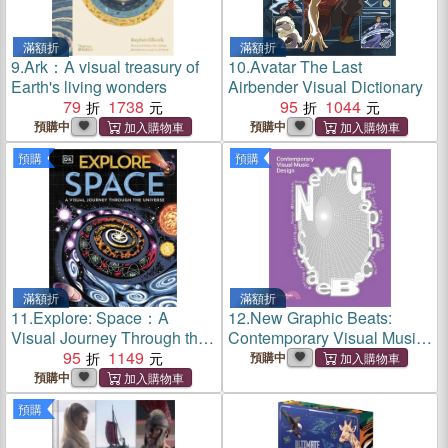
滿額折
滿額折
9.
Ark：A visual treasury of
10.
Avatar The Last
Earth's living wonders
Airbender Visual Dictionary
79
1738
95
1044
預購中
預購中
預購
預購
滿額折
滿額折
11.
Explore: Space：A
12.
New Graphic Beats:
Visual Journey Through the
Contemporary Visual Music
Universe
95
1149
Design
預購中
預購中
預購