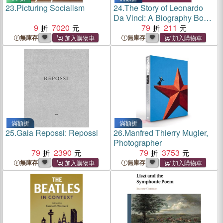
23.
Picturing Socialism
24.
The Story of Leonardo
Da Vinci: A Biography Book
9
7020
for New Readers
79
211
無庫存
無庫存
滿額折
滿額折
25.
Gaia Repossi: Repossi
26.
Manfred Thierry Mugler,
Photographer
79
2390
79
3753
無庫存
無庫存