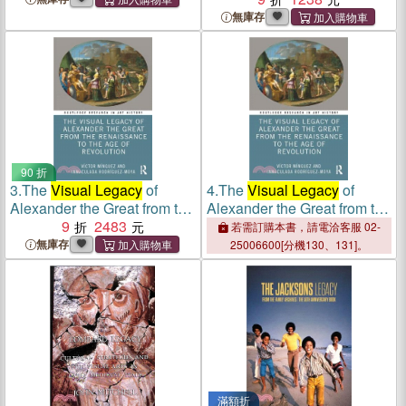
無庫存
90 折
3.
The
Visual Legacy
of
4.
The
Visual Legacy
of
Alexander the Great from the
Alexander the Great from the
Renaissance to the Age of
9
2483
Renaissance to the Age of
若需訂購本書，請電洽客服 02-
Revolution
Revolution
無庫存
25006600[分機130、131]。
滿額折