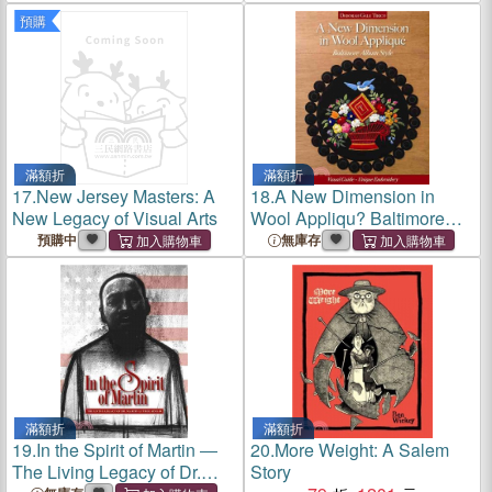
預購
滿額折
滿額折
17.
New Jersey Masters: A
18.
A New Dimension in
New Legacy of Visual Arts
Wool Appliqu? Baltimore
Album Style ─ Visual Guide,
預購中
無庫存
Unique Embroidery
滿額折
滿額折
19.
In the Spirit of Martin ―
20.
More Weight: A Salem
The Living Legacy of Dr.
Story