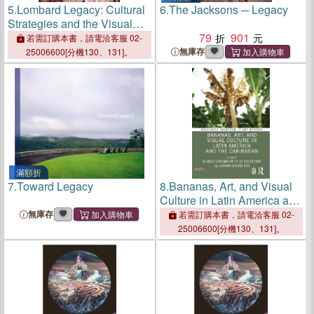
5.
Lombard Legacy: Cultural
6.
The Jacksons ─ Legacy
Strategies and the Visual
Arts in Early Medieval Italy
79
901
若需訂購本書，請電洽客服 02-
無庫存
25006600[分機130、131]。
滿額折
7.
Toward Legacy
8.
Bananas, Art, and Visual
Culture in Latin America and
the Caribbean
無庫存
若需訂購本書，請電洽客服 02-
25006600[分機130、131]。