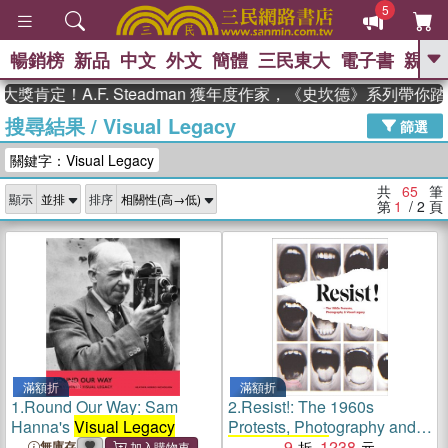
5
暢銷榜
新品
中文
外文
簡體
三民東大
電子書
親子
GO
！A.F. Steadman 獲年度作家，《史坎德》系列帶你踏上熱
搜尋結果
/
Visual Legacy
、
熱搜：
東野圭吾
高希均教授回憶錄
篩選
、
、
、
The Odyssey
父親節
如果歷
關鍵字：Visual Legacy
、
、
史是一群喵
暑期推薦
國際布克
、
、
獎 臺灣漫遊錄
方念華
台灣的李
共
65
筆
顯示
排序
、
、
登輝時代
數學女孩：黎曼猜想
第
1
/ 2
頁
偉大的迷走神經
滿額折
滿額折
1.
Round Our Way: Sam
2.
Resist!: The 1960s
Hanna's
Visual Legacy
Protests, Photography and
Visual Legacy
9
1238
無庫存