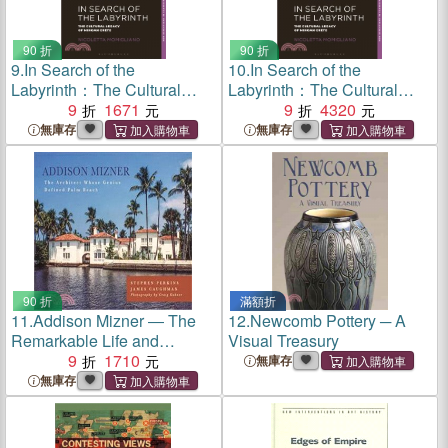
90 折
90 折
9.
In Search of the
10.
In Search of the
Labyrinth：The Cultural
Labyrinth：The Cultural
Legacy of Minoan Crete
9
1671
Legacy of Minoan Crete
9
4320
無庫存
無庫存
90 折
滿額折
11.
Addison Mizner ― The
12.
Newcomb Pottery ─ A
Remarkable Life and
Visual Treasury
Architectural Legacy of
9
1710
無庫存
Addison Mizner
無庫存