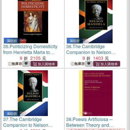
滿額折
滿額折
35.
Politicizing Domesticity
36.
The Cambridge
from Henrietta Maria to
Companion to Nelson
Milton's Eve
9
2105
Mandela
9
1403
無庫存
無庫存
滿額折
37.
The Cambridge
38.
Poesis Artificiosa ─
Companion to Nelson
Between Theory and