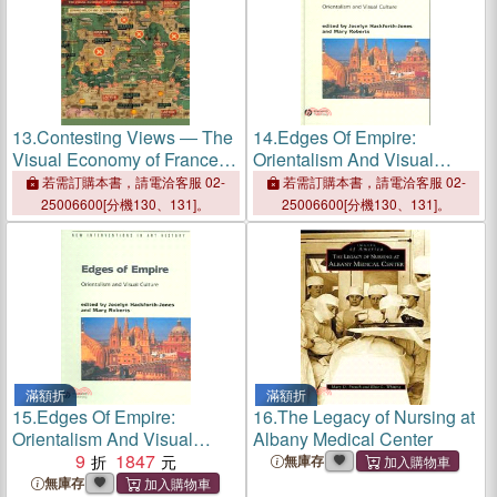
13.
Contesting Views ― The
14.
Edges Of Empire:
Visual Economy of France
Orientalism And Visual
and Algeria
Culture
若需訂購本書，請電洽客服 02-
若需訂購本書，請電洽客服 02-
25006600[分機130、131]。
25006600[分機130、131]。
滿額折
滿額折
15.
Edges Of Empire:
16.
The Legacy of Nursing at
Orientalism And Visual
Albany Medical Center
Culture
9
1847
無庫存
無庫存