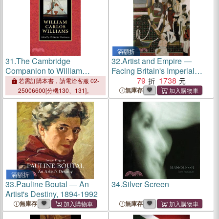
滿額折
31.
The Cambridge
32.
Artist and Empire ―
Companion to William
Facing Britain's Imperial
Carlos Williams
Past
79
1738
若需訂購本書，請電洽客服 02-
無庫存
25006600[分機130、131]。
滿額折
33.
Pauline Boutal ― An
34.
Silver Screen
Artist's Destiny, 1894-1992
無庫存
無庫存