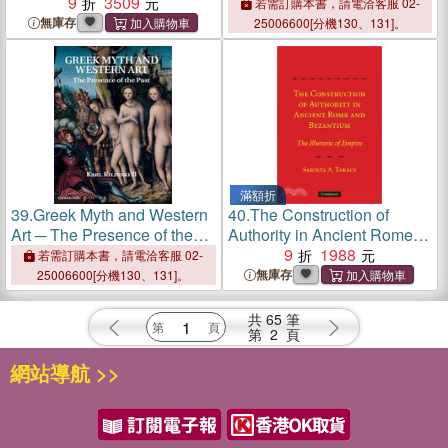
Mandela
9
3509
Practice
若需訂購本書，請電洽客服 02-
無庫存
25006600[分機130、131]。
滿額折
39.
Greek Myth and Western
40.
The Construction of
Art ─ The Presence of the
Authority in Ancient Rome
Past
and Byzantium―The
9
1988
若需訂購本書，請電洽客服 02-
Rhetoric of Empire
無庫存
25006600[分機130、131]。
共
65
筆
第
2
頁
網站導航 >>