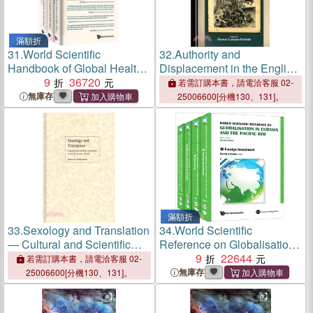
滿額折
31.
World Scientific
32.
Authority and
Handbook of Global Health
Displacement in the English-
Economics and Public
9
36720
speaking World ─ Exploring
若需訂購本書，請電洽客服 02-
Policy
Europe / from Europe
無庫存
25006600[分機130、131]。
滿額折
33.
Sexology and Translation
34.
World Scientific
― Cultural and Scientific
Reference on Globalisation
Encounters Across the
in Eurasia and the Pacific
9
22644
若需訂購本書，請電洽客服 02-
Modern World
Rim
無庫存
25006600[分機130、131]。