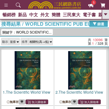
5
暢銷榜
新品
中文
外文
簡體
三民東大
電子書
親子
GO
搜尋結果
/
WORLD SCIENTIFIC PUB EUROPE
篩選
熱搜：
關鍵字：WORLD SCIENTIFIC...
共
13096
筆
顯示
排序
第
1
/ 328
頁
1.
The Scientific World View
2.
The Scientific World View
無庫存
無庫存