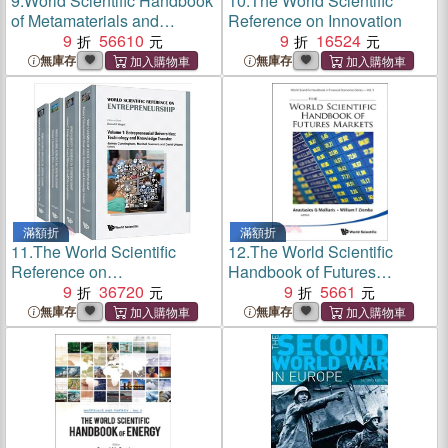
9.
World Scientific Handbook
10.
The World Scientific
of Metamaterials and
Reference on Innovation
Plasmonics
9
56610
9
16524
無庫存
無庫存
滿額折
滿額折
11.
The World Scientific
12.
The World Scientific
Reference on
Handbook of Futures
Entrepreneurship
9
36720
Markets
9
5661
無庫存
無庫存