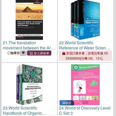
21.
The translation
22.
World Scientific
movement between the Arab
Reference of Water Science,
world and Europe
the (in 3 Volumes)
無庫存
若需訂購本書，請電洽客服 02-
25006600[分機130、131]。
滿額折
23.
World Scientific
24.
World of Discovery Level
Handbook of Organic
C Set 3