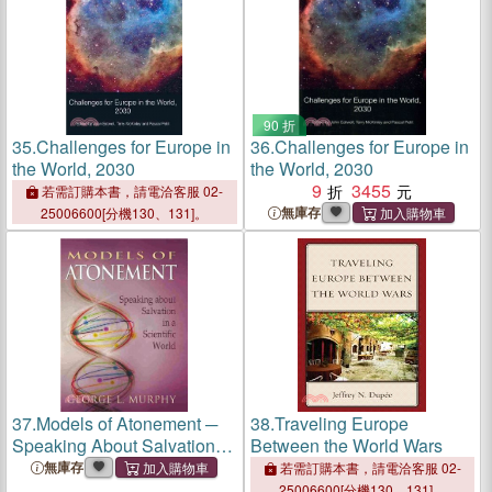
90 折
35.
Challenges for Europe in
36.
Challenges for Europe in
the World, 2030
the World, 2030
9
3455
若需訂購本書，請電洽客服 02-
無庫存
25006600[分機130、131]。
37.
Models of Atonement ─
38.
Traveling Europe
Speaking About Salvation in
Between the World Wars
a Scientific World
無庫存
若需訂購本書，請電洽客服 02-
25006600[分機130、131]。