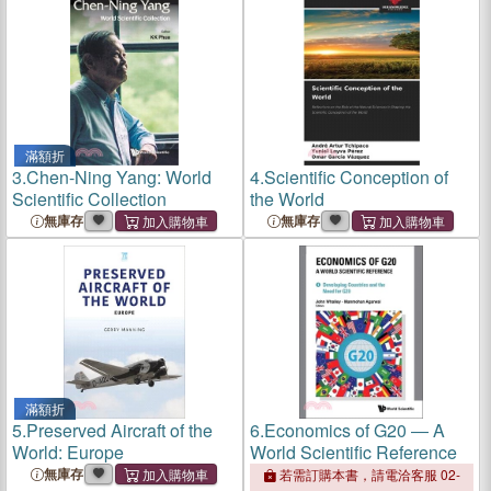
滿額折
3.
Chen-Ning Yang: World
4.
Scientific Conception of
Scientific Collection
the World
無庫存
無庫存
滿額折
5.
Preserved Aircraft of the
6.
Economics of G20 ― A
World: Europe
World Scientific Reference
無庫存
若需訂購本書，請電洽客服 02-