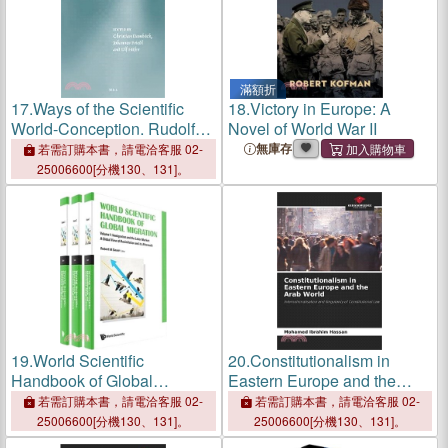
滿額折
17.
Ways of the Scientific
18.
Victory in Europe: A
World-Conception. Rudolf
Novel of World War II
Carnap and Otto Neurath
無庫存
若需訂購本書，請電洽客服 02-
25006600[分機130、131]。
19.
World Scientific
20.
Constitutionalism in
Handbook of Global
Eastern Europe and the
Migration (in 3 Volumes)
Arab World
若需訂購本書，請電洽客服 02-
若需訂購本書，請電洽客服 02-
25006600[分機130、131]。
25006600[分機130、131]。