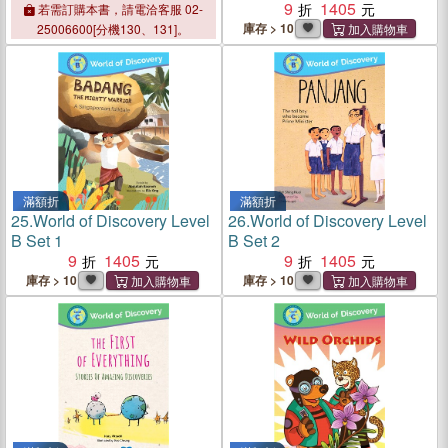
Optoelectronic Devices
9
1405
若需訂購本書，請電洽客服 02-
(Volumes 3 & 4)
庫存 > 10
25006600[分機130、131]。
滿額折
滿額折
25.
World of Discovery Level
26.
World of Discovery Level
B Set 1
B Set 2
9
1405
9
1405
庫存 > 10
庫存 > 10