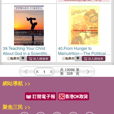
39.
Teaching Your Child
40.
From Hunger to
About God in a Scientific
Malnutrition—The Political
World
Economy of Scientific
無庫存
無庫存
Knowledge in Europe, 1918-
1960
共
13096
筆
第
328
頁
網站導航 >>
聚焦三民 >>