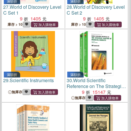
滿額折
滿額折
27.
World of Discovery Level
28.
World of Discovery Level
C Set 1
C Set 2
9
1405
9
1405
庫存 > 10
庫存 > 10
滿額折
滿額折
29.
Scientific Instruments
30.
World Scientific
Reference on The Strategic
Analysis of Financial
9
15147
無庫存
Markets
無庫存