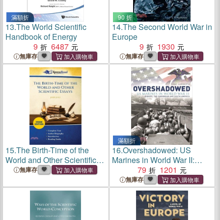
滿額折
90 折
13.
The World Scientific
14.
The Second World War in
Handbook of Energy
Europe
9
6487
9
1930
無庫存
無庫存
滿額折
15.
The Birth-Time of the
16.
Overshadowed: US
World and Other Scientific
Marines in World War II:
Essays (Cram Edition)
Europe, the Caribbean, and
79
1201
無庫存
South America
無庫存