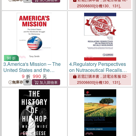
Outside the United States
25006600[分機130、131]。
90 折
3.
America's Mission ─ The
4.
Regulatory Perspectives
United States and the
on Nutraceutical Recalls
Worldwide Struggle for
9
990
Worldwide
若需訂購本書，請電洽客服 02-
Democracy
無庫存
25006600[分機130、131]。