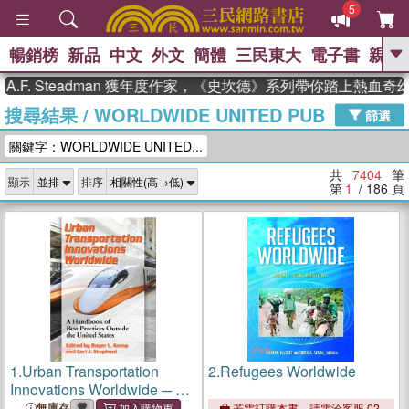
5
暢銷榜
新品
中文
外文
簡體
三民東大
電子書
親子
GO
Steadman 獲年度作家，《史坎德》系列帶你踏上熱血奇幻旅程
搜尋結果
/
WORLDWIDE UNITED PUB
、
熱搜：
東野圭吾
高希均教授回憶錄
篩選
、
、
、
The Odyssey
父親節
如果歷
關鍵字：WORLDWIDE UNITED...
、
、
史是一群喵
暑期推薦
國際布克
、
、
獎 臺灣漫遊錄
方念華
台灣的李
共
7404
筆
顯示
排序
、
、
登輝時代
數學女孩：黎曼猜想
第
1
/ 186
頁
偉大的迷走神經
1.
Urban Transportation
2.
Refugees Worldwide
Innovations Worldwide ─ A
Handbook of Best Practices
無庫存
若需訂購本書，請電洽客服 02-