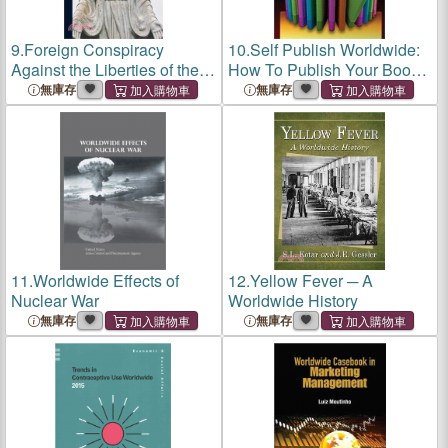
9.
Foreign Conspiracy
10.
Self Publish Worldwide:
Against the Liberties of the
How To Publish Your Book
United States. The Numbers
Quickly, Affordably And
無庫存
無庫存
of Brutus, Originally Pub
Make It Available Worldwide
11.
Worldwide Effects of
12.
Yellow Fever ─ A
Nuclear War
Worldwide History
無庫存
無庫存