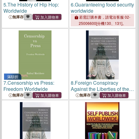
5.
The History of Hip Hop:
6.
Guaranteeing food security
Worldwide
worldwide
無庫存
若需訂購本書，請電洽客服 02-
25006600[分機130、131]。
滿額折
7.
Censorship vs Press:
8.
Foreign Conspiracy
Freedom Worldwide
Against the Liberties of the
United States. The Numbers
無庫存
無庫存
of Brutus, Originally Pub