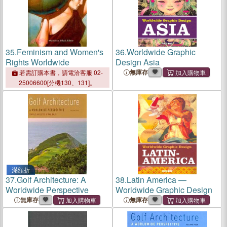
35.
Feminism and Women's
36.
Worldwide Graphic
Rights Worldwide
Design Asia
無庫存
若需訂購本書，請電洽客服 02-
25006600[分機130、131]。
滿額折
37.
Golf Architecture: A
38.
Latin America ―
Worldwide Perspective
Worldwide Graphic Design
無庫存
無庫存