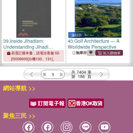
滿額折
39.
Inside Jihadism:
40.
Golf Architecture ― A
Understanding Jihadi
Worldwide Perspective
Movements Worldwide
無庫存
若需訂購本書，請電洽客服 02-
25006600[分機130、131]。
共
7404
筆
第
186
頁
網站導航 >>
聚焦三民 >>