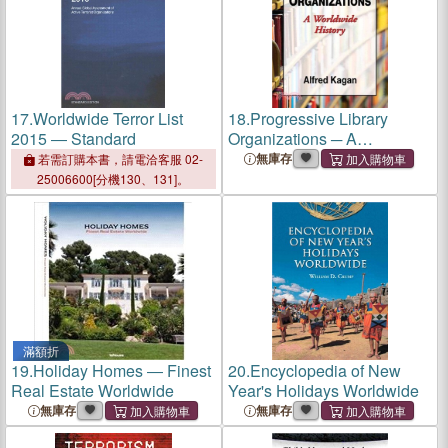
17.
Worldwide Terror List
18.
Progressive Library
2015 ― Standard
Organizations ─ A
Worldwide History
無庫存
若需訂購本書，請電洽客服 02-
25006600[分機130、131]。
滿額折
19.
Holiday Homes ― Finest
20.
Encyclopedia of New
Real Estate Worldwide
Year's Holidays Worldwide
無庫存
無庫存