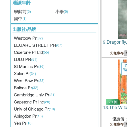
適讀年齡
學齡前
小學
(5)
(5)
國中
(1)
出版社/品牌
Westbow Pr
(82)
9.
Dragonfly,
LEGARE STREET PR
(67)
Cicerone Pr Ltd
(55)
無庫存
LULU PR
(51)
St Martins Pr
(36)
Xulon Pr
(34)
West Bow Pr
(33)
Balboa Pr
(32)
Cambridge Univ Pr
(31)
Capstone Pr Inc
(28)
79 折
13.
The Witc
Univ of Chicago Pr
(19)
Abingdon Pr
(16)
優惠價
Yen Pr
(16)
無庫存