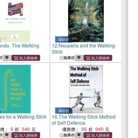
滿額折
ndo. The Walking
12.
Neupella and the Walking
Stick
存
無庫存
滿額折
s for a Walking Stick
16.
The Walking Stick Method
of Self Defence
9
346
95
940
惠價：
優惠價：
存
無庫存