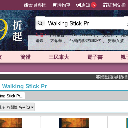
會員專區
購物車
通知
紅利兌換
5
、
、
、
熱搜：
東野圭吾
The Odyssey
父親節
如
、
、
、
遊錄
方念華
台灣的李登輝時代
數學女孩：
文
簡體
三民東大
電子書
親
英國出版界指標大獎肯定！A.
/
Walking Stick Pr
 Stick Pr...
排序