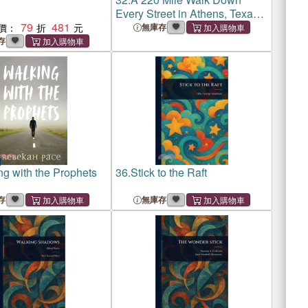
Every Street in Athens, Texas
79
481
― My Walking Stick and I
價：
無庫存
存
ng with the Prophets
36.
Stick to the Raft
存
無庫存