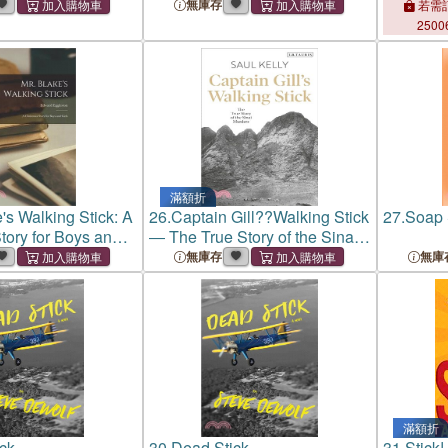
Girls
Stick an
無庫存
若需訂
2500
滿額折
's Walking Stick: A
26.
Captain Gill??Walking Stick
27.
Soap 
tory for Boys and
― The True Story of the Sinai
Murders
無庫存
無庫
滿額折
ck
30.
Dead Stick
31.
Stick!