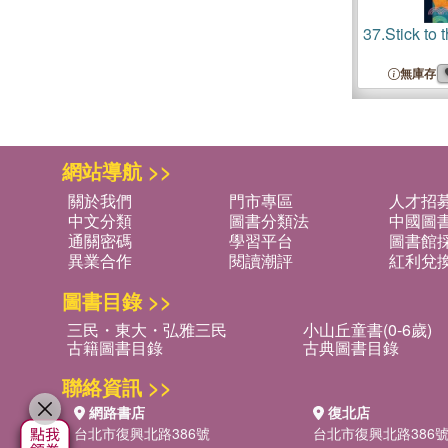
37.
Stick to 
無庫存
網站導航 >>
關於我們
門市專區
人才招
中文分類
圖書分類法
中國圖
通關密碼
學習平台
圖書館採
異業合作
閱讀潮評
紅利兌
圖書目錄 >>
三民・東大・弘雅三民
小山丘童書(0-6歲)
古籍圖書目錄
古典圖書目錄
聯絡資訊 >>
網路書店
復北店
台北市復興北路386號
台北市復興北路386