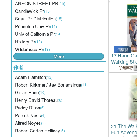
ANSON STREET PR
(15)
Candlewick Pr
(15)
Small Pr Distribution
(15)
Princeton Univ Pr
(14)
Univ of California Pr
(14)
History Pr
(13)
Wilderness Pr
(13)
滿額折
17.
Hand Ca
More
Walking Sti
作者
無庫存
Adam Hamilton
(12)
Robert Kirkman/ Jay Bonansinga
(11)
Gillian Price
(10)
Henry David Thoreau
(6)
Paddy Dillon
(6)
Patrick Ness
(6)
Alfred Noyes
(5)
21.
The Walk
Robert Cortes Holliday
(5)
Fun Adventu