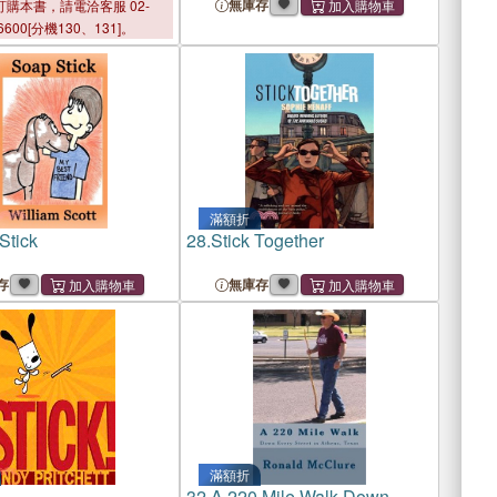
d Umbrella
Girls
無庫存
購本書，請電洽客服 02-
6600[分機130、131]。
滿額折
Stick
28.
Stick Together
存
無庫存
滿額折
32.
A 220 Mile Walk Down