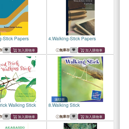
g-Stick Papers
4.
Walking-Stick Papers
存
無庫存
滿額折
ick Walking Stick
8.
Walking Stick
存
無庫存