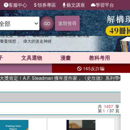
客服中心
領券專區
藝文講座
學習平台
進階搜尋
GO
、
、
果歷史是一群喵
暑期推薦
國際布克獎 臺灣漫
、
黎曼猜想
偉大的迷走神經
子
文具選物
漫畫
教科考用
165反詐騙
F. Steadman 獲年度作家，《史坎德》系列帶你踏上熱血奇幻
共
1457
筆
第
1
/ 37
頁