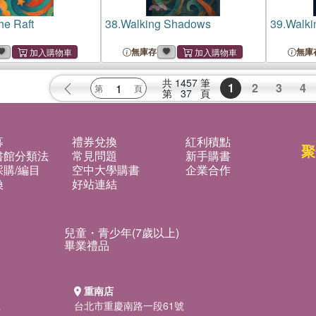
the Raft
38.
Walking Shadows
39.
Walki
無庫存
無庫
共
1457
筆
1
2
3
4
第
37
頁
募
禮券兌換
紅利積點
聚
書館分類法
常見問題
新手購書
購/編目
空中大學購書
企業合作
換
好站連結
兒童・青少年(7歲以上)
畢業禮品
重南店
號
台北市重慶南路一段61號