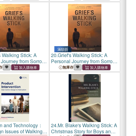
滿額折
s Walking Stick: A
20.
Grief's Walking Stick: A
 Journey from Sorrow
Personal Journey from Sorrow
e
to Service
存
無庫存
n and Technology：
24.
Mr. Blake's Walking Stick: A
n Issues of Walking
Christmas Story for Boys and