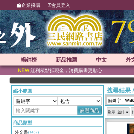
企業採購
會員登入
暢銷榜
新品
推薦
中文
外
NEW
紅利積點抵現金，消費購書更貼心
搜尋結果
縮小範圍
關鍵字：Walking
篩選商品
顯示
商品類型
外文書
(1457)