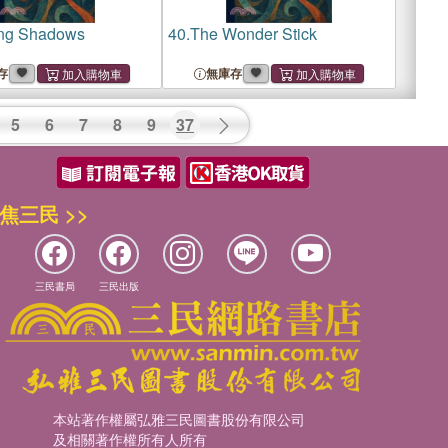
ng Shadows
40.
The Wonder Stick
存
無庫存
5
6
7
8
9
37
焦三民 >>
三民書局
三民出版
本站著作權屬弘雅三民圖書股份有限公司
及相關著作權所有人所有