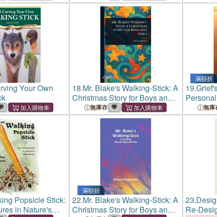
滿額折
rving Your Own
18.
Mr. Blake's Walking-Stick: A
19.
Grief'
ck
Christmas Story for Boys and
Personal
Girls
to Servic
無庫存
無庫
滿額折
ing Popsicle Stick:
22.
Mr. Blake's Walking-Stick: A
23.
Desig
res in Nature's
Christmas Story for Boys and
Re-Desig