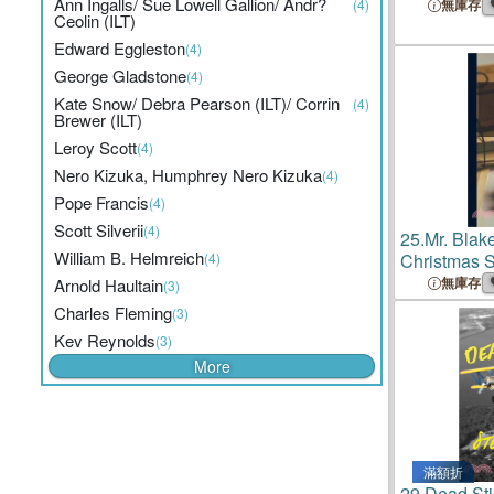
Ann Ingalls/ Sue Lowell Gallion/ Andr?
Classroom
(4)
無庫存
Ceolin (ILT)
Edward Eggleston
(4)
George Gladstone
(4)
Kate Snow/ Debra Pearson (ILT)/ Corrin
(4)
Brewer (ILT)
Leroy Scott
(4)
Nero Kizuka, Humphrey Nero Kizuka
(4)
Pope Francis
(4)
Scott Silverii
(4)
25.
Mr. Blake
William B. Helmreich
(4)
Christmas S
Girls
無庫存
Arnold Haultain
(3)
Charles Fleming
(3)
Kev Reynolds
(3)
More
滿額折
29.
Dead Sti