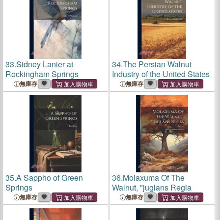
33.
Sidney Lanier at
34.
The Persian Walnut
Rockingham Springs
Industry of the United States
無庫存
無庫存
35.
A Sappho of Green
36.
Molaxuma Of The
Springs
Walnut, "juglans Regia
無庫存
無庫存