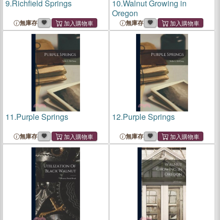
9.
Richfield Springs
10.
Walnut Growing in
Oregon
無庫存
無庫存
11.
Purple Springs
12.
Purple Springs
無庫存
無庫存