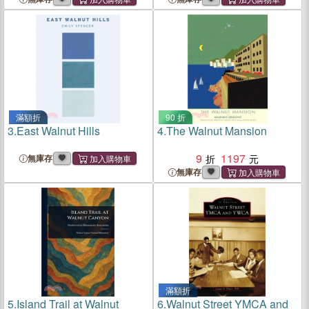
滿額折
90 折
3.
East Walnut Hills
4.
The Walnut Mansion
9
1197
無庫存
無庫存
滿額折
5.
Island Trail at Walnut
6.
Walnut Street YMCA and