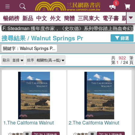
5
暢銷榜
新品
中文
外文
簡體
三民東大
電子書
親子
GO
teadman 獲年度作家，《史坎德》系列帶你踏上熱血奇幻旅程
搜尋結果
/
Walnut Springs Pr
、
、
熱搜：
東野圭吾
The Odyssey
篩選
、
、
父親節
如果歷史是一群喵
暑期
關鍵字：Walnut Springs P...
、
、
推薦
國際布克獎 臺灣漫遊錄
方
、
、
念華
台灣的李登輝時代
數學女
共
922
筆
顯示
排序
、
孩：黎曼猜想
偉大的迷走神經
第
1
/ 24
頁
1.
The California Walnut
2.
The California Walnut
無庫存
無庫存