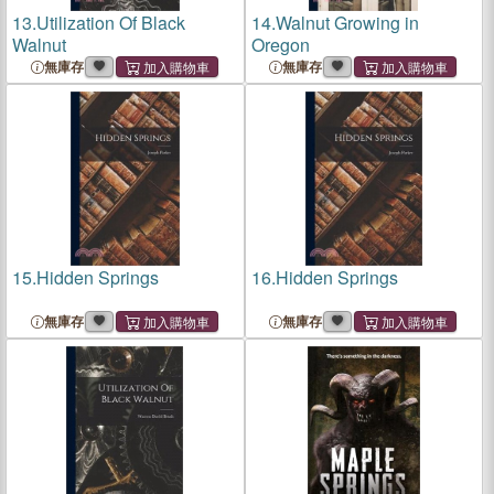
13.
Utilization Of Black
14.
Walnut Growing in
Walnut
Oregon
無庫存
無庫存
15.
Hidden Springs
16.
Hidden Springs
無庫存
無庫存