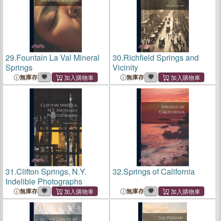
29.
Fountain La Val Mineral
30.
Richfield Springs and
Springs
Vicinity
無庫存
無庫存
31.
Clifton Springs, N.Y.
32.
Springs of California
Indelible Photographs
無庫存
無庫存