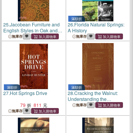
滿額折
25.
Jacobean Furniture and
26.
Florida Natural Springs:
English Styles in Oak and
A History
Walnut
無庫存
無庫存
滿額折
滿額折
27.
Hot Springs Drive
28.
Cracking the Walnut:
Understanding the
79
811
Dialectics of Nagarjuna
無庫存
無庫存