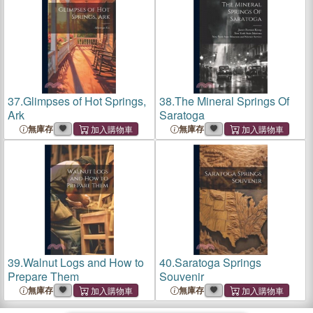
37.
Glimpses of Hot Springs,
38.
The Mineral Springs Of
Ark
Saratoga
無庫存
無庫存
39.
Walnut Logs and How to
40.
Saratoga Springs
Prepare Them
Souvenir
無庫存
無庫存